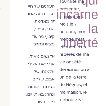
qui
souhaite me
העוגנים של חיי
présenter,
incarne
נעקרו בזה אחר
simplement.
זה מאדמת
Mais le 7
la
הנגב, וביתי,
octobre, mon
קיבוץ ניר עוז,
monde s’est
liberté
נכבש ונחרב.
effondré. Les
repères de ma
אז נעים מאוד,
vie ont été
אני ליאת אצילי.
déracinés un à
אלמנתו של
un de la terre
אביב, שלחם
du Néguev, et
בכיתת הכוננות
ma maison, le
ונהרג באותו יום,
kibboutz Nir
פדויית שבי