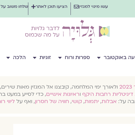
עשו מינוי למגזין
הציעו תוכן לאתר
שלחו משוב על
ה באוקטובר
ספרות ורוח
זוגיות
הלכה
ולאורך ימי המלחמה, קיבצנו אל המגזין מאות שירים, 
דיגיטליות רחבות היקף
ו
ראיונות אישיים
, כדי לסייע במעט בת
בה על:
אבלות
,
יתמות
,
קושי
,
חוויה של חסרון
, ואף על
ליווי רו