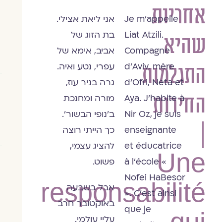
אחריות
ליאת
Je m’appelle
אני ליאת אצילי.
אצילי
Liat Atzili.
בת הזוג של
שהיא
Compagne
אביב, אימא של
d’Aviv, mère
עפרי, נטע ואיה.
התגלמות
d’Ofri, Neta et
גרה בניר עוז,
החירות
Aya. J’habite à
מורה ומחנכת
Nir Oz, je suis
ב'נופי הבשור'.
|
enseignante
כך הייתי רוצה
et éducatrice
להציג עצמי,
Une
à l’école «
פשוט.
Nofei HaBesor
responsabilité
אבל בשבעה
». C’est ainsi
באוקטובר חרב
que je
עליי עולמי.