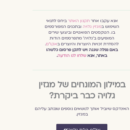
אנא עקבו אחר
תקנון האתר
ביחס לתנאי
השימוש ב
מגזין גלויה
ובתכנים המפורסמים
בו. הטקסטים הפואטיים וביצועי שירים
המופיעים ב׳גלויה׳ מתפרסמים הודות
להסדרת זכויות היוצרות והיוצרים ב
אקו״ם
.
באם נפלה שגגה ויש לתקן פרסום כלשהו
באתר, אנא
שלחו לנו הודעה
.
במילון המונחים של מגזין
גלויה כבר ביקרת?
האינדקס שיוביל אותך לנושאים נוספים שנכתב עליהם
במגזין.
אל״ף בי״ת גלויה