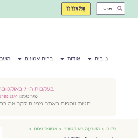
ילוג
Search
תוכן
הַכֹּל מִכֹּל כֹּל
...
⌂ בית
אודות
ברית אמונים
השבע
בעקבות ה-7 באוקטובר 2023
פירסמנו
אסופות 
תגיות נוספות באתר מפנות לקריאה רח
גלויה
השבעה באוקטובר
אסופת פסח