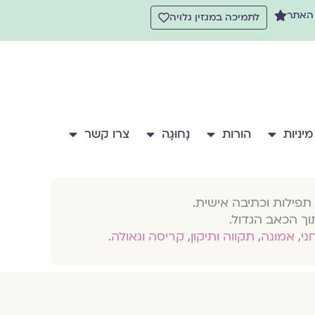
 האתר
לתמיכה במגזין גלויה
מיניות
הורות
נָחוּגָה
צרו קשר
תפילות וכתיבה אישית.
וך הכאב הגדול.
חני
,
אמונה
,
תקווה ותיקון
,
קריסה וגאולה
.