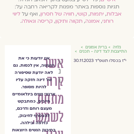
תגיות נוספות באתר מפנות לקריאה רחבה על:
אבלות
,
יתמות
,
קושי
,
חוויה של חסרון
, ואף על
ליווי
רוחני
,
אמונה
,
תקווה ותיקון
,
קריסה וגאולה
.
גלויה
ברית אמונים
התייצבות לצד דינה - תכנים
אשר
אנו יודעות כי את
רותי
י״ז בכסלו תשפ״ד 30.11.2023
הנעשה, אין לכסות. גם
נצר
לאה יודעת שסיפורה
קרה
בידץ
של דינה חזקה עליו
להיות מסופר.
מתחת
ארגוני נשים בינלאומיים
חייבים, כמתבקש
מעצם רוחם ודרכם,
לשמש,
להצטרף לחיבוק,
כזלפה ובילהה.
בחיבוק הנשים היוצאות