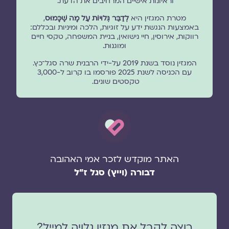
וראיונות אישיים המרחיבים את הדעת.
מטרת המגזין היא
לְדַבֵּר גְּלוּיוֹת עַל מָה שֶׁכָּמוּס
,
באמצעות הנגשת ידע על זוגיות, הלכה ומיניות ובכללם:
רווקות, אירוסין, חיי נישואין, בניית המשפחה, טקסי חיים
ומוגנוּת.
המגזין נוסד בשנת 2019 על-ידי הרבנית שרה סגל־כץ.
עם הכניסה לשנת 2025 פורסמו בו קרוב ל-3,000
טקסטים שונים.
האתר מוקדש לזכר אמי האהובה
דבורה (וייץ) סגל ז"ל
רוצה לקבל את מגזין גלויה למייל?