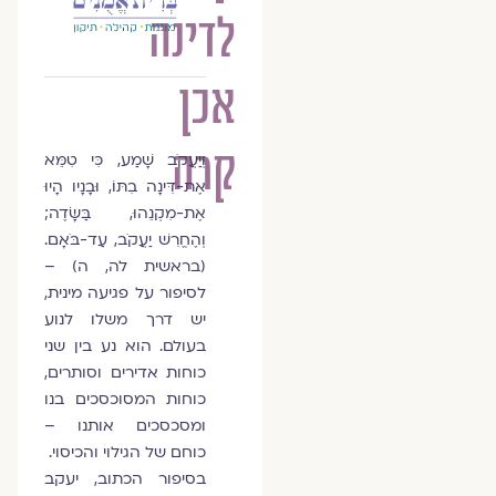
לדינה
אכן
קרה
וְיַעֲקֹב שָׁמַע, כִּי טִמֵּא
אֶת-דִּינָה בִתּוֹ, וּבָנָיו הָיוּ
אֶת-מִקְנֵהוּ, בַּשָּׂדֶה;
וְהֶחֱרִשׁ יַעֲקֹב, עַד-בֹּאָם.
(בראשית לה, ה) –
לסיפור על פגיעה מינית,
יש דרך משלו לנוע
בעולם. הוא נע בין שני
כוחות אדירים וסותרים,
כוחות המסוכסכים בנו
ומסכסכים אותנו –
כוחם של הגילוי והכיסוי.
בסיפור הכתוב, יעקב