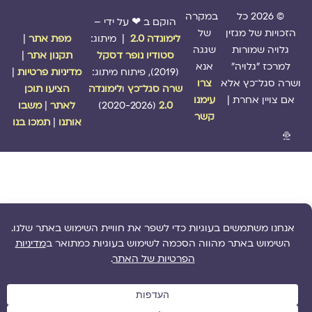
© 2026 כל
במקרה
הוקם ב ❤ על ידי –
הזכויות של מגזין
של
לימונדה 2.0
| מיתוג:
מפת אתר
|
גלויה שמורות
שגגה
סטודיו נופר דסקל
תקנון אתר
|
למרכז "גלויה"
אנא
(2019), פיתוח מיתוג:
מדיניות פרטיות
|
ושרה סגל־כץ אלא
צרו
שרה סגל־כץ
ו
לימונדה
הציעו תוכן
אם צויין אחרת |
עימנו
2.0
(2020-2026)
לאתר
|
משבו
קשר
אותנו
|
תמכו בנו