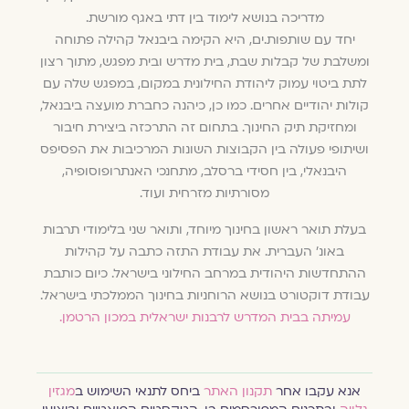
מדריכה בנושא לימוד בין דתי באגף מורשת.
יחד עם שותפות.ים, היא הקימה ביבנאל קהילה פתוחה
ומשלבת של קבלות שבת, בית מדרש ובית מפגש, מתוך רצון
לתת ביטוי עמוק ליהודת החילונית במקום, במפגש שלה עם
קולות יהודיים אחרים. כמו כן, כיהנה כחברת מועצה ביבנאל,
ומחזיקת תיק החינוך. בתחום זה התרכזה ביצירת חיבור
ושיתופי פעולה בין הקבוצות השונות המרכיבות את הפסיפס
היבנאלי, בין חסידי ברסלב, מתחנכי האנתרופוסופיה,
מסורתיות מזרחית ועוד.
בעלת תואר ראשון בחינוך מיוחד, ותואר שני בלימודי תרבות
באונ' העברית. את עבודת התזה כתבה על קהילות
ההתחדשות היהודית במרחב החילוני בישראל. כיום כותבת
עבודת דוקטורט בנושא הרוחניות בחינוך הממלכתי בישראל.
עמיתה בבית המדרש לרבנות ישראלית במכון הרטמן.
אנא עקבו אחר
תקנון האתר
ביחס לתנאי השימוש ב
מגזין