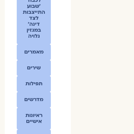
לכבוד
׳שבוע
התייצבות
לצד
דינה׳
במגזין
גלויה
מאמרים
שירים
תפילות
מדרשים
ראיונות
אישיים