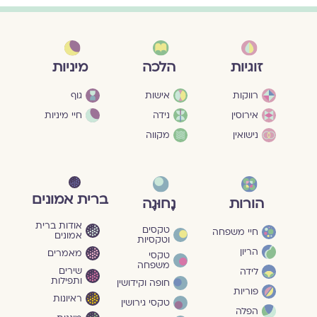
מיניות
זוגיות
הלכה
גוף
רווקות
אישות
חיי מיניות
אירוסין
נידה
נישואין
מקווה
ברית אמונים
הורות
נָחוּגָה
אודות ברית
טקסים
חיי משפחה
אמונים
וטקסיות
הריון
מאמרים
טקסי
משפחה
שירים
לידה
ותפילות
חופה וקידושין
פוריות
ראיונות
טקסי גירושין
הפלה