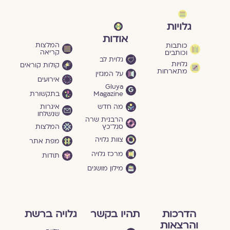
גלויות
אודות
המלצות
כותבות
קריאה
וכותבים
גלוית לב
גלויות
קולות קוראים
מתארחות
על המגזין
אירועים
Gluya
Magazine
בתקשורת
מה חדש
איגרות
שנשלחו
הרבנית שרה
סגל־כץ
המלצות
צוות גלויה
מפת אתר
מרכז גלויה
תודות
מילון מושגים
הדרכות
תהיו בקשר
גלויה ברשת
והרצאות