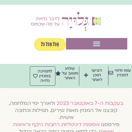
וג
וכן
תפריט
הַכֹּל מִכֹּל כֹּל
שלחו
שו מינוי
הציעו
לתמיכה
משוב על
למגזין
תוכן
במגזין
האתר
לאתר
גלויה
בעקבות ה-7 באוקטובר 2023
ולאורך ימי המלחמה,
קיבצנו אל המגזין מאות שירים, תפילות וכתיבה
אישית.
פירסמנו
אסופות דיגיטליות רחבות היקף
ו
ראיונות
אישיים
, כדי לסייע במעט בתוך הכאב הגדול.