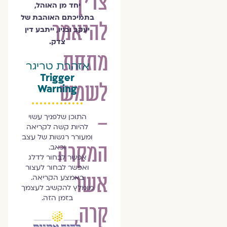
צריך
יחד מן האוהל,
בתמיכתם האוהבת של
להיאמר
יעקב ובניו, ייתבע דין
צדק.
מתחת
אזהרת טריגר
Trigger
לשמש
Warning
–
התוכן שלפניך עשוי
להיות קשה לקריאה
ומעורר רגשות של עצב
המקרה
וכאב.
אפשר לבחור לדלג
ואפשר לבחור לעצור
אשר
באמצע הקריאה.
מומלץ להקשיב לעצמך
בזמן הזה.
קרה,