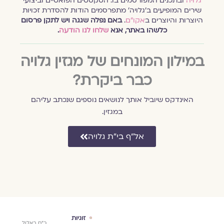
גלויה
ובתכנים המפורסמים בו. הטקסטים הפואטיים וביצועי
שירים המופיעים ב׳גלויה׳ מתפרסמים הודות להסדרת זכויות
היוצרות והיוצרים ב
אקו״ם
.
באם נפלה שגגה ויש לתקן פרסום
כלשהו באתר, אנא
שלחו לנו הודעה
.
במילון המונחים של מגזין גלויה
כבר ביקרת?
האינדקס שיוביל אותך לנושאים נוספים שנכתב עליהם
במגזין.
אל״ף בי״ת גלויה
ם
ספרות ורוח
זוגיות
ברי
י״ז בכסלו
כ״ח באלול
כ״ח באלול