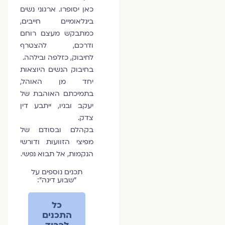
כאן יסופרו. ארגוני נשים
בינלאומיים חייבים,
כמתבקש מעצם רוחם
ודרכם, להצטרף
לחיבוק, כזלפה ובילהה.
בחיבוק הנשים היוצאות
יחד מן האוהל,
בתמיכתם האוהבת של
יעקב ובניו, ייתבע דין
צדק.
בקהלם ובסודם של
מפיצי הזוועות ודורשי
הנקמות, אל תבוא נפשי.
תכנים נוספים על
״שבוע דינה״:
כל
התכנים