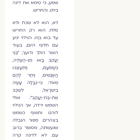
שמע, כי טימא את דינה
ביתו. והחריש.
לא, הוא לא שכח ולא
סלח. הוא רק החריש
עד בוא בניו. הגילוי יגיע
עם חלוף היום, בעוד
האור הולך ודועך, "בְנֵי
יַעֲקֹב בָּאוּ מִן-הַשָּׂדֶה,
כְּשָׁמְעָם, וַיִּתְעַצְּבוּ
הָאֲנָשִׁים, וַיִּחַר לָהֶם
מְאֹד: כִּי-נְבָלָה עָשָׂה
בְיִשְׂרָאֵל, לִשְׁכַּב
אֶת-בַּת-יַעֲקֹב". אולי
השמש ירדה, אך הגילוי
לוהט וחשוף כשמש
בצהרים. ספור הנבלה
שנעשתה, מסופר ברוב
עם. לא לדינה קרה