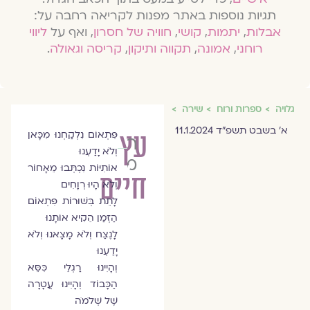
תגיות נוספות באתר מפנות לקריאה רחבה על:
אבלות
,
יתמות
,
קושי
,
חוויה של חסרון
, ואף על
ליווי
רוחני
,
אמונה
,
תקווה ותיקון
,
קריסה וגאולה
.
גלויה
ספרות ורוח
שירה
א׳ בשבט תשפ״ד 11.1.2024
עץ
פִּתְאוֹם נִלְקַחְנוּ מִכָּאן
רונית
וְלֹא יָדַעְנוּ
מזוז
אוֹתִיּוֹת נִכְתְּבוּ מֵאָחוֹר
חיים
וְלֹא הָיוּ רְוָחִים
לָתֵת בְּשׁוּרוֹת פִּתְאוֹם
הַזְּמַן הֵקִיא אוֹתָנוּ
לָנֶצַח וְלֹא מָצָאנוּ וְלֹא
יָדַעְנוּ
וְהָיִינוּ רַגְלֵי כִּסֵּא
הַכָּבוֹד וְהָיִינוּ עֲטָרָה
שֶׁל שְׁלֹמֹה