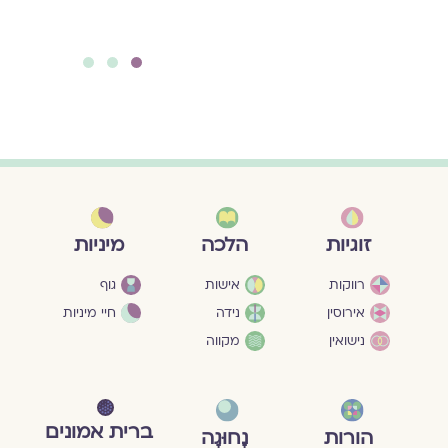
להמשך קריאה
להמשך קריאה
››
››
מיניות
זוגיות
הלכה
גוף
רווקות
אישות
חיי מיניות
אירוסין
נידה
נישואין
מקווה
ברית אמונים
הורות
נָחוּגָה