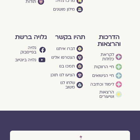
מרכז גלויה
תודות
מילון מושגים
הדרכות
תהיו בקשר
גלויה ברשת
והרצאות
גלויה
דברו איתנו
בפייסבוק
לקראת
הצטרפו אלינו
כלולות
גלויה ביוטיוב
תמכו בנו
חיי הרווקות
הציעו לנו תוכן
חיי הנישואים
שלחו לנו
לימוד וכתיבה
משוב
הרצאות
ושיעורים