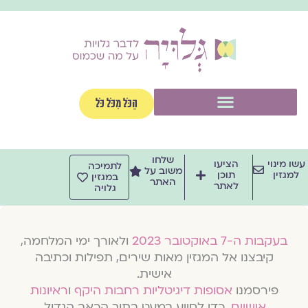
ילוג
תוכן
תפריט
הַכֹּל מִכֹּל כֹּל
שלחו
עשו מינוי
הציעו
לתמיכה
משוב על
למגזין
תוכן
במגזין
האתר
לאתר
גלויה
בעקבות ה-7 באוקטובר 2023
ולאורך ימי המלחמה,
קיבצנו אל המגזין מאות שירים, תפילות וכתיבה
אישית.
פירסמנו
אסופות דיגיטליות רחבות היקף
ו
ראיונות
אישיים
, כדי לסייע במעט בתוך הכאב הגדול.