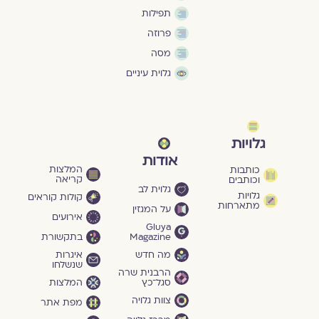
תפילות
פרוזה
מסה
גלוית עיניים
גלויות
אודות
המלצות
כותבות
קריאה
וכותבים
גלוית לב
גלויות
קולות קוראים
מתארחות
על המגזין
אירועים
Gluya
Magazine
בתקשורת
מה חדש
איגרות
שנשלחו
הרבנית שרה
סגל־כץ
המלצות
צוות גלויה
מפת אתר