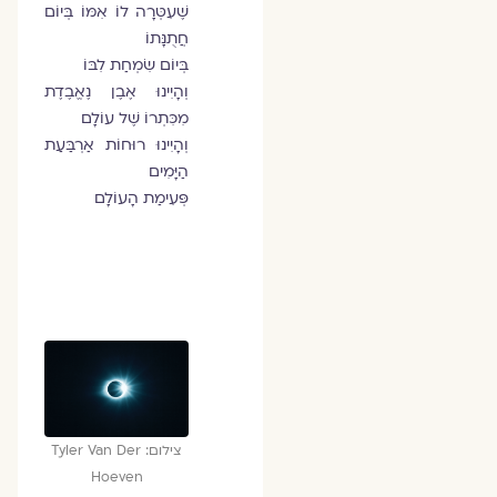
שֶׁעִטְּרָה לוֹ אִמּוֹ בְּיוֹם
חֲתֻנָּתוֹ
בְּיוֹם שִׂמְחַת לִבּוֹ
וְהָיִינוּ אֶבֶן נֶאֱבֶדֶת
מִכִּתְרוֹ שֶׁל עוֹלָם
וְהָיִינוּ רוּחוֹת אַרְבַּעַת
הַיָּמִים
פְּעִימַת הָעוֹלָם
צילום: Tyler Van Der
Hoeven