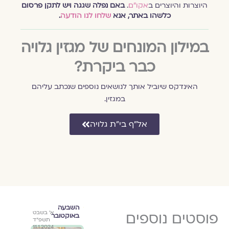
היוצרות והיוצרים ב
אקו״ם
.
באם נפלה שגגה ויש לתקן פרסום
כלשהו באתר, אנא
שלחו לנו הודעה
.
במילון המונחים של מגזין גלויה
כבר ביקרת?
האינדקס שיוביל אותך לנושאים נוספים שנכתב עליהם
במגזין.
אל״ף בי״ת גלויה
השבעה
ספרות
השבעה
רי
א׳ בשבט
פוסטים נוספים
י״ג בתשרי
א׳ בשבט
באוקטובר
ורוח
באוקטובר
ד
תשפ״ד
תשפ״ד
תשפ״ד
11.1.2024
28.9.2023
11.1.2024
28