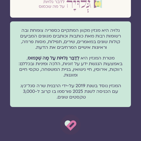
גלויה היא מגזין מקוון המתקיים כספריה צומחת ובה
רשומות רבות מאת כותבות וכותבים מגוונים המביעים
קולות שונים במאמרים, שירים, תפילות, מסות פרוזה,
וראיונות אישיים המרחיבים את הדעת.
מטרת המגזין היא
לְדַבֵּר גְּלוּיוֹת עַל מָה שֶׁכָּמוּס
,
באמצעות הנגשת ידע על זוגיות, הלכה ומיניות ובכללם:
רווקות, אירוסין, חיי נישואין, בניית המשפחה, טקסי חיים
ומוגנוּת.
המגזין נוסד בשנת 2019 על-ידי הרבנית שרה סגל־כץ.
עם הכניסה לשנת 2025 פורסמו בו קרוב ל-3,000
טקסטים שונים.