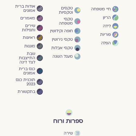
אודות ברית
טקסים
חיי משפחה
אמונים
וטקסיות
הריון
מאמרים
טקסי
משפחה
שירים
לידה
ותפילות
חופה וקידושין
פוריות
ראיונות
טקסי גירושין
הפלה
מוגנוּת
טקסי אבלות
שבת
מעגל השנה
התייצבות
לצד דינה
כנס ברית
אמונים
תוכנית כנס
2023
בתקשורת
ספרות ורוח
שירה