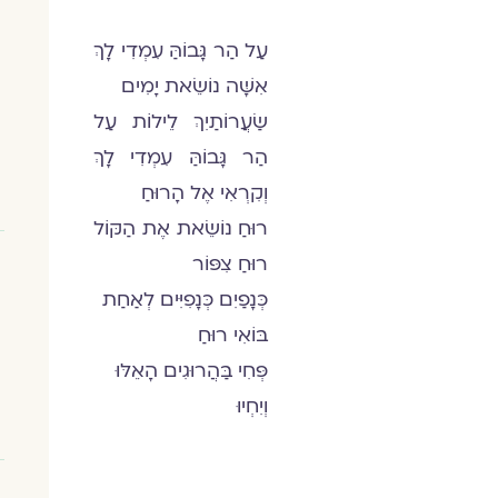
עַל הַר גָּבוֹהַּ עִמְדִי לָךְ
אִשָּׁה נוֹשֵׂאת יָמִים
שַׂעֲרוֹתַיִךְ לֵילוֹת עַל
הַר גָּבוֹהַּ עִמְדִי לָךְ
וְקִרְאִי אֶל הָרוּחַ
רוּחַ נוֹשֵׂאת אֶת הַקּוֹל
רוּחַ צִפּוֹר
כְּנָפַיִם כְּנָפִיִּים לְאַחַת
בּוֹאִי רוּחַ
פְּחִי בַּהֲרוּגִים הָאֵלּוּ
וְיִחְיוּ