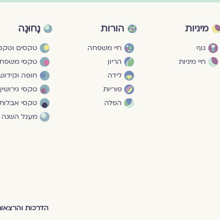
מיניות
הורות
נָחוּגָה
גוף
חיי משפחה
טקסים וטקסי
חיי מיניות
הריון
טקסי משפח
לידה
חופה וקידושי
פוריות
טקסי גירושין
הפלה
טקסי אבלות
מעגל השנה
הדרכות והרצאו