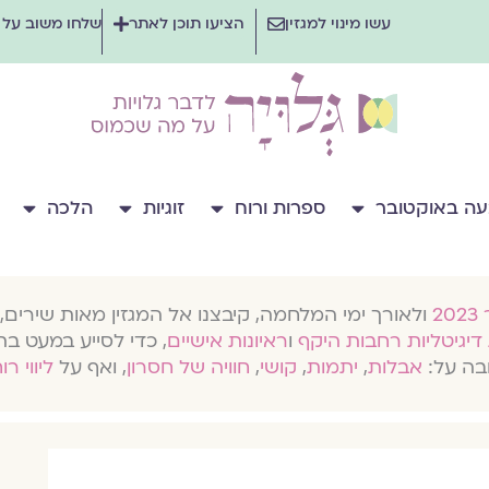
עשו מינוי למגזין
הציעו תוכן לאתר
שלחו משוב על
ה באוקטובר
ספרות ורוח
זוגיות
הלכה
ולאורך ימי המלחמה, קיבצנו אל המגזין מאות שירים, 
דיגיטליות רחבות היקף
ו
ראיונות אישיים
, כדי לסייע במעט בת
בה על:
אבלות
,
יתמות
,
קושי
,
חוויה של חסרון
, ואף על
ליווי רו