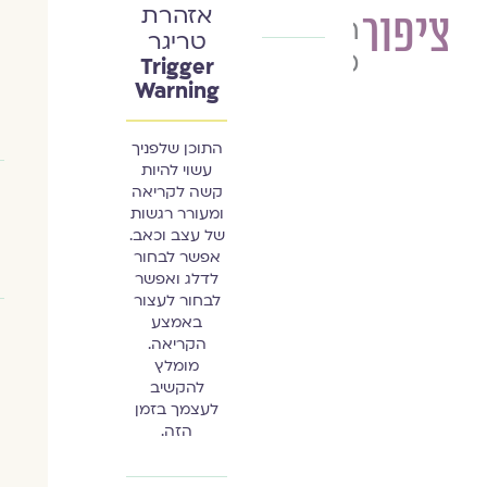
אזהרת
ציפור
רונית
טריגר
מזוז
Trigger
Warning
התוכן שלפניך
עשוי להיות
קשה לקריאה
ומעורר רגשות
של עצב וכאב.
אפשר לבחור
לדלג ואפשר
לבחור לעצור
באמצע
הקריאה.
מומלץ
להקשיב
לעצמך בזמן
הזה.