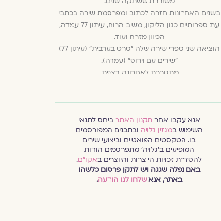
משוררת ששתקה שנים.
בשנים האחרונות חזרה לכתוב ומפרסמת שירה בכתבי
עת ספרותיים כגון הליקון, משיב הרוח, עיתון 77 עמדה,
הכיוון מזרח ועוד.
הוציאה שני ספרי שירה שלה "סרט בערבית" (עיתון 77)
"שירים עם וירוס" (עמדה).
מתגוררת לאחרונה בצפת.
אנא עקבו אחר
תקנון האתר
ביחס לתנאי
השימוש ב
מגזין גלויה
ובתכנים המפורסמים
בו. הטקסטים הפואטיים וביצועי שירים
המופיעים ב׳גלויה׳ מתפרסמים הודות
להסדרת זכויות היוצרות והיוצרים ב
אקו״ם
.
באם נפלה שגגה ויש לתקן פרסום כלשהו
באתר, אנא
שלחו לנו הודעה
.