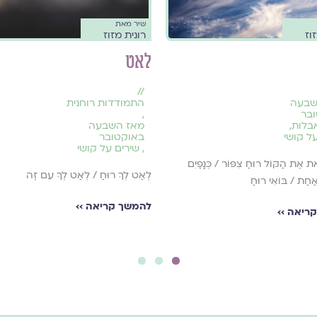
שיר מאת
וז
רונית מזוז
לאט
//
שבעה
התמודדות רוחנית
בר
,
אבלות
,
מאז השבעה
ל קושי
באוקטובר
,
שירים על קושי
את אֶת הַקּוֹל רוּחַ צִפּוֹר / כְּנָפַיִם
לְאַט לְךָ רוּחַ / לְאַט לְךָ עִם זֶה
לְאַחַת / בּוֹאִי רוּחַ
להמשך קריאה ››
ריאה ››
3
2
1