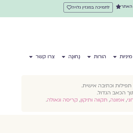
 האתר
לתמיכה במגזין גלויה
מיניות
הורות
נָחוּגָה
צרו קשר
תפילות וכתיבה אישית.
וך הכאב הגדול.
חני
,
אמונה
,
תקווה ותיקון
,
קריסה וגאולה
.