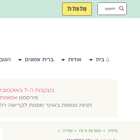
ילוג
Search
תוכן
הַכֹּל מִכֹּל כֹּל
...
⌂ בית
אודות
ברית אמונים
השבע
בעקבות ה-7 באוקטובר 2023
פירסמנו
אסופות 
תגיות נוספות באתר מפנות לקריאה רח
גלויה
ספרות ורוח
שירה