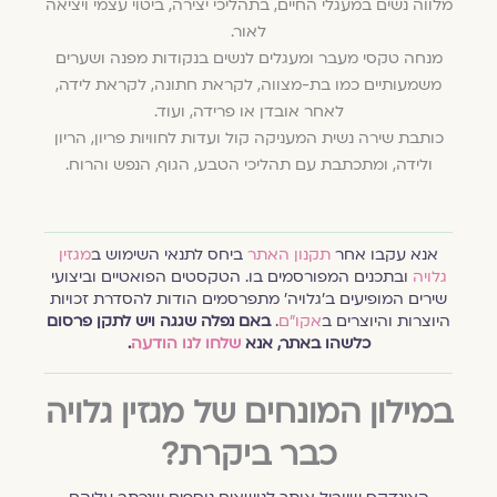
מלווה נשים במעגלי החיים, בתהליכי יצירה, ביטוי עצמי ויציאה
לאור.
מנחה טקסי מעבר ומעגלים לנשים בנקודות מפנה ושערים
משמעותיים כמו בת-מצווה, לקראת חתונה, לקראת לידה,
לאחר אובדן או פרידה, ועוד.
כותבת שירה נשית המעניקה קול ועדות לחוויות פריון, הריון
ולידה, ומתכתבת עם תהליכי הטבע, הגוף, הנפש והרוח.
אנא עקבו אחר
תקנון האתר
ביחס לתנאי השימוש ב
מגזין
גלויה
ובתכנים המפורסמים בו. הטקסטים הפואטיים וביצועי
שירים המופיעים ב׳גלויה׳ מתפרסמים הודות להסדרת זכויות
היוצרות והיוצרים ב
אקו״ם
.
באם נפלה שגגה ויש לתקן פרסום
כלשהו באתר, אנא
שלחו לנו הודעה
.
במילון המונחים של מגזין גלויה
כבר ביקרת?