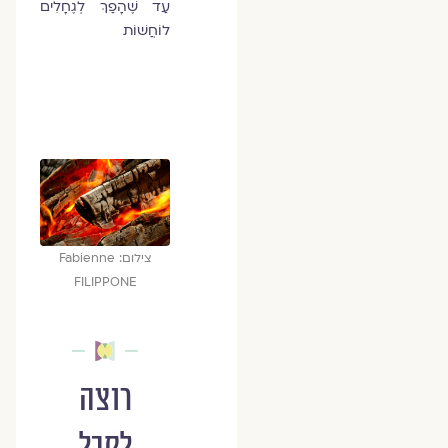
עַד שֶׁהָפַךְ לְגֶחָלִים
לוֹחֲשׁוֹת
צילום: Fabienne
FILIPPONE
רוצה
לקבל