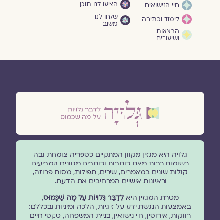
הציעו לנו תוכן
חיי הנישואים
שלחו לנו
לימוד וכתיבה
משוב
הרצאות
ושיעורים
גלויה היא מגזין מקוון המתקיים כספריה צומחת ובה
רשומות רבות מאת כותבות וכותבים מגוונים המביעים
קולות שונים במאמרים, שירים, תפילות, מסות פרוזה,
וראיונות אישיים המרחיבים את הדעת.
מטרת המגזין היא
לְדַבֵּר גְּלוּיוֹת עַל מָה שֶׁכָּמוּס
,
באמצעות הנגשת ידע על זוגיות, הלכה ומיניות ובכללם:
רווקות, אירוסין, חיי נישואין, בניית המשפחה, טקסי חיים