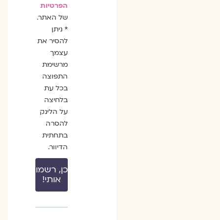
הפרטיות
של האתר.
* ניתן
להסיר את
עצמך
מרשימת
התפוצה
בכל עת
בלחיצה
על הלינק
להסרה
בתחתית
הדיוור.
כן, רשמו
אותי!