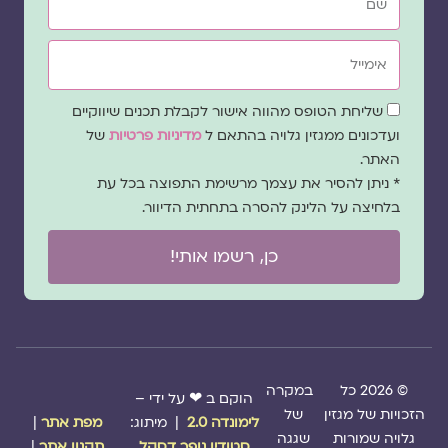
אימייל
שדה
שליחת הטופס מהווה אישור לקבלת תכנים שיווקיים
הסכמה
ועדכונים ממגזין גלויה בהתאם ל
מדיניות פרטיות
של
האתר.
* ניתן להסיר את עצמך מרשימת התפוצה בכל עת
בלחיצה על הלינק להסרה בתחתית הדיוור.
כן, רשמו אותי!
© 2026 כל
במקרה
הוקם ב ❤ על ידי –
הזכויות של מגזין
של
לימונדה 2.0
| מיתוג:
מפת אתר
|
גלויה שמורות
שגגה
סטודיו נופר דסקל
תקנון אתר
|