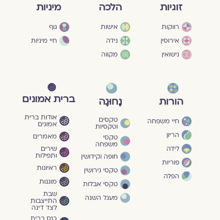
מיניות
זוגיות
הלכה
גוף
רווקות
אישות
חיי מיניות
אירוסין
נידה
נישואין
מקווה
ברית אמונים
הורות
נָחוּגָה
אודות ברית
טקסים
חיי משפחה
אמונים
וטקסיות
הריון
מאמרים
טקסי
משפחה
שירים
לידה
ותפילות
חופה וקידושין
פוריות
ראיונות
טקסי גירושין
הפלה
מוגנוּת
טקסי אבלות
שבת
מעגל השנה
התייצבות
לצד דינה
כנס ברית