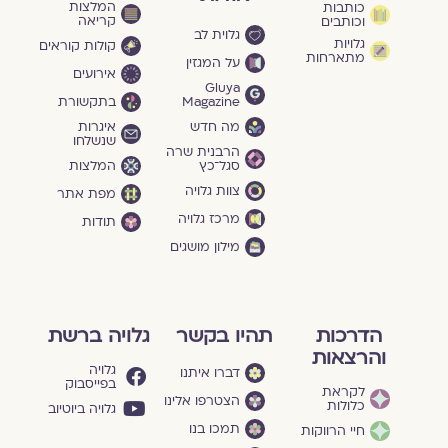
המלצות
כותבות
קריאה
וכותבים
גלוית לב
גלויות
קולות קוראים
מתארחות
על המגזין
אירועים
Gluya
Magazine
בתקשורת
מה חדש
איגרות
שנשלחו
הרבנית שרה
סגל־כץ
המלצות
צוות גלויה
מפת אתר
מרכז גלויה
תודות
מילון מושגים
הדרכות
תהיו בקשר
גלויה ברשת
והרצאות
גלויה
דברו איתנו
בפייסבוק
לקראת
הצטרפו אלינו
כלולות
גלויה ביוטיוב
תמכו בנו
חיי הרווקות