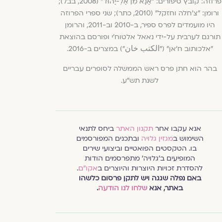
פרוזה: קובץ סיפורים: "אַנַא מִן אַלְ-יַהוּד" (2008, בבל);
ורומן: "צ'חלה וחזקל" (2010, כתר); שני ספרי הפרוזה
היו מועמדים לפרס ספיר, ב-2010 וב-2011, והרומן
תורגם לערבית על-ידי נאאל אלטוח'י ופורסם בהוצאת
"אלכותוב ח'אן" ("الكتب خان") במצרים ב-2016.
בהר הוא חתן פרס ראש הממשלה לסופרים עבריים
לשנת תש"ע.
אנא עקבו אחר
תקנון האתר
ביחס לתנאי
השימוש ב
מגזין גלויה
ובתכנים המפורסמים
בו. הטקסטים הפואטיים וביצועי שירים
המופיעים ב׳גלויה׳ מתפרסמים הודות
להסדרת זכויות היוצרות והיוצרים ב
אקו״ם
.
באם נפלה שגגה ויש לתקן פרסום כלשהו
באתר, אנא
שלחו לנו הודעה
.