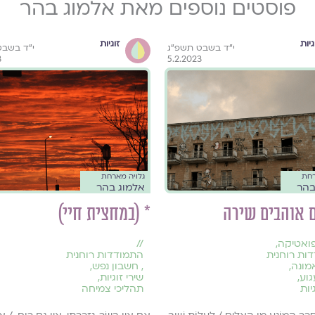
פוסטים נוספים מאת אלמוג בהר
גיות
זוגיות
י״ד בשבט תשפ״ג
י״ד בשבט
3
5.2.2023
רחת
גלויה מארחת
בהר
אלמוג בהר
 אוהבים שירה
* (במחצית חיי)
ואטיקה
,
//
ות רוחנית
התמודדות רוחנית
אמונה
,
,
חשבון נפש
,
גוע
,
שירי זוגיות
,
יות
תהליכי צמיחה