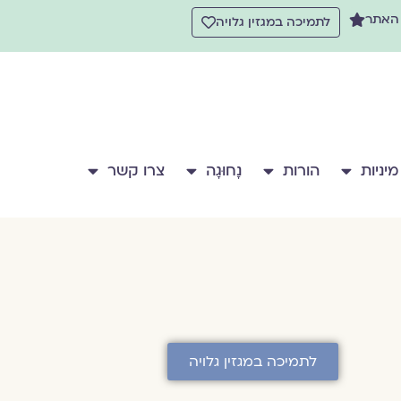
 האתר
לתמיכה במגזין גלויה
מיניות
הורות
נָחוּגָה
צרו קשר
לתמיכה במגזין גלויה