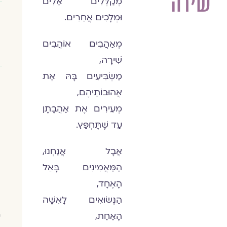
שירה
מְקַלְּלִים אֵלִים
וּמְלָכִים אֲחֵרִים.
מְאַהֲבִים אוֹהֲבִים
שִׁירָה,
מַשְׂבִּיעִים בָּהּ אֶת
אֲהוּבוֹתֵיהֶם,
מְעִירִים אֶת אַהֲבָתָן
עַד שֶׁתֶּחְפַּץ.
אֲבָל אֲנַחְנוּ,
הַמַּאֲמִינִים בָּאֵל
הָאֶחָד,
הַנְּשׂוּאִים לָאִשָּׁה
הָאַחַת,