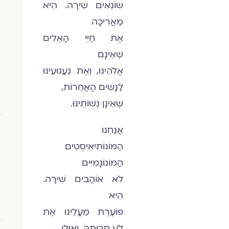
שׂוֹנְאִים שִׁירָה. הִיא
מַאֲרִיכָה
אֶת חַיֵּי הָאֵלִים
שֶׁאֵינָם
אֱלֹהֵינוּ, וְאֶת גַּעֲגוּעֵינוּ
לַנָּשִׁים הָאֲחֵרוֹת,
שֶׁאֵינָן נְשׁוֹתֵינוּ.
אֲנַחְנוּ
הַמּוֹנוֹתֵיאִיסְטִים
הַמּוֹנוֹגָמִיִּים
לֹא אוֹהֲבִים שִׁירָה.
הִיא
פּוֹעֶרֶת מֵעָלֵינוּ אֶת
לֹעַ חֵרוּתָהּ, וְאוּלַי