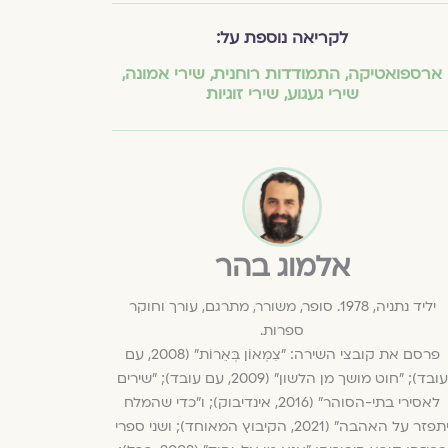
לקריאה נוספת על:
ארספואטיקה
,
התמודדות רוחנית
,
שירי אמונה
,
שירי געגוע
,
שירי זוגיות
אלמוג בהר
יליד נתניה, 1978. סופר, משורר, מתרגם, עורך וחוקר
ספרות.
פרסם את קובצי השירה: "צִמְאוֹן בְּאֵרוֹת" (2008, עם
עובד); "חוט מושך מן הלשון" (2009, עם עובד); "שירים
לאסירי בתי-הסוהר" (2016, אינדיבוק); ו"כדי שהמלח
יתפזר על האהבה" (2021, הקיבוץ המאוחד); ושני ספרי