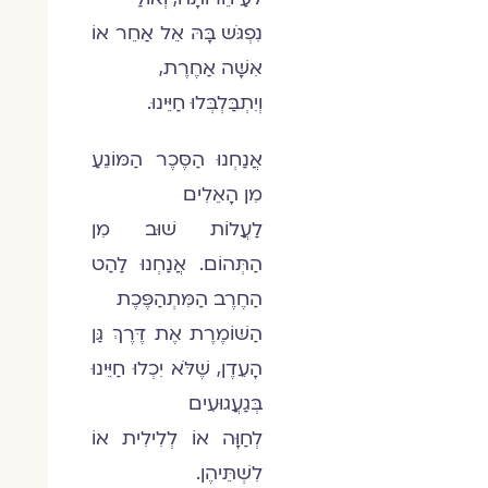
נִפְגֹּש בָּהּ אֵל אַחֵר אוֹ
אִשָּׁה אַחֶרֶת,
וְיִתְבַּלְבְּלוּ חַיֵּינוּ.
אֲנַחְנוּ הַסֶּכֶר הַמּוֹנֵעַ
מִן הָאֵלִים
לַעֲלוֹת שׁוּב מִן
הַתְּהוֹם. אֲנַחְנוּ לַהַט
הַחֶרֶב הַמִּתְהַפֶּכֶת
הַשּׁוֹמֶרֶת אֶת דֶּרֶךְ גַּן
הָעֵדֶן, שֶׁלֹּא יִכְלוּ חַיֵּינוּ
בְּגַעֲגוּעִים
לְחַוָּה אוֹ לְלִילִית אוֹ
לִשְׁתֵּיהֶן.