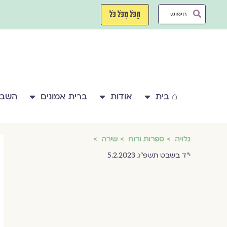
ילוג
Search
תוכן
הַכֹּל מִכֹּל כֹּל
...
⌂ בית
אודות
ברית אמונים
השבע
גלויה
ספרות ורוח
שירה
י״ד בשבט תשפ״ג 5.2.2023