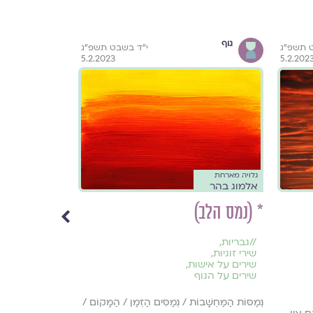
גוף
זוגיות
 תשפ״ג
י״ד בשבט תשפ״ג
5.2.2023
5.2.202
גלויה מארחת
גלויה מארחת
אלמוג בהר
אלמוג בהר
* (נמס הלב)
* (חלמתי)
//
גבריות
,
//
שירי זוגיות
,
שירי זוגיות
,
שירי יומיום
,
שירים על אישות
,
שירים על הגו
שירים על הגוף
וַאֲנִי מְבַקֵּשׁ לְהַחְ
נְמַסּוֹת הַמַּחְשָׁבוֹת / נְמַסִּים הַזְּמַן / הַמָּקוֹם /
נְבוֹכָה