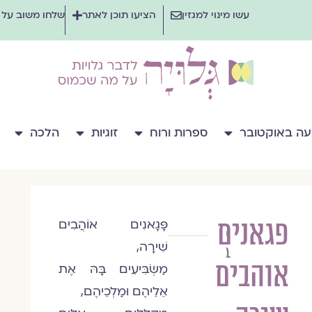
עשו מינוי למגזין
הציעו תוכן לאתר
שלחו משוב על
ה באוקטובר
ספרות ורוח
זוגיות
הלכה
פגאנים
פָּגָאנִים אוֹהֲבִים
אלמוג
שִׁירָה,
בהר
אוהבים
מַשְׂבִּיעִים בָּהּ אֶת
אֵלֵיהֶם וּמַלְכֵיהֶם,