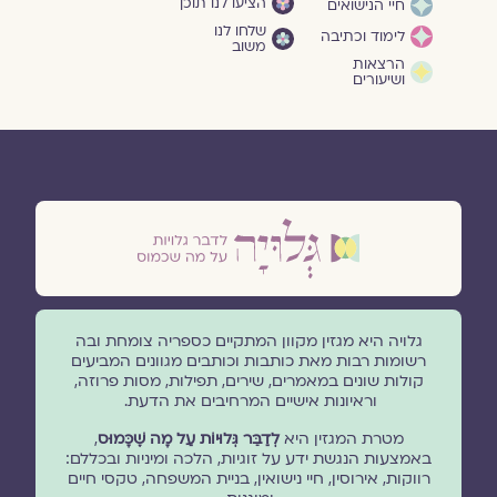
הציעו לנו תוכן
חיי הנישואים
שלחו לנו
לימוד וכתיבה
משוב
הרצאות
ושיעורים
גלויה היא מגזין מקוון המתקיים כספריה צומחת ובה
רשומות רבות מאת כותבות וכותבים מגוונים המביעים
קולות שונים במאמרים, שירים, תפילות, מסות פרוזה,
וראיונות אישיים המרחיבים את הדעת.
מטרת המגזין היא
לְדַבֵּר גְּלוּיוֹת עַל מָה שֶׁכָּמוּס
,
באמצעות הנגשת ידע על זוגיות, הלכה ומיניות ובכללם:
רווקות, אירוסין, חיי נישואין, בניית המשפחה, טקסי חיים