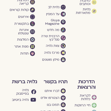
המלצות
כותבות
קריאה
וכותבים
גלוית לב
גלויות
קולות קוראים
מתארחות
על המגזין
אירועים
Gluya
Magazine
בתקשורת
מה חדש
איגרות
שנשלחו
הרבנית שרה
סגל־כץ
המלצות
צוות גלויה
מפת אתר
מרכז גלויה
תודות
מילון מושגים
הדרכות
תהיו בקשר
גלויה ברשת
והרצאות
גלויה
דברו איתנו
בפייסבוק
לקראת
הצטרפו אלינו
כלולות
גלויה ביוטיוב
תמכו בנו
חיי הרווקות