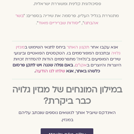
פסיכולוגית קלינית ומשוררת ישראלית.
מתגוררת בגליל העליון. פרסמה את שיריה בספרים: ״
בשר
אהבתנו
״, ״
י
סודות שבריריים מאוד
״.
אנא עקבו אחר
תקנון האתר
ביחס לתנאי השימוש ב
מגזין
גלויה
ובתכנים המפורסמים בו. הטקסטים הפואטיים וביצועי
שירים המופיעים ב׳גלויה׳ מתפרסמים הודות להסדרת זכויות
היוצרות והיוצרים ב
אקו״ם
.
באם נפלה שגגה ויש לתקן פרסום
כלשהו באתר, אנא
שלחו לנו הודעה
.
במילון המונחים של מגזין גלויה
כבר ביקרת?
האינדקס שיוביל אותך לנושאים נוספים שנכתב עליהם
במגזין.