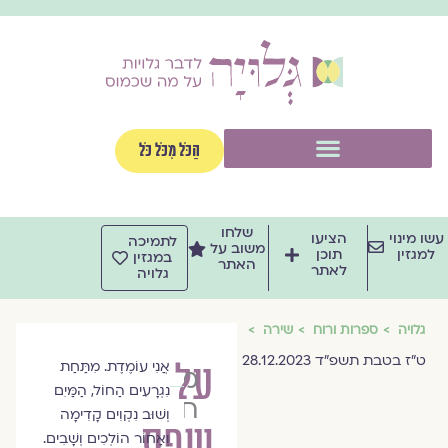
וג
וכן
תפריט
הַכֹּל מִכֹּל כֹּל
שלחו
שו מינוי
הציעו
לתמיכה
משוב על
למגזין
תוכן
במגזין
האתר
לאתר
גלויה
גלויה
ספרות ורוח
שירה
ט״ז בטבת תשפ״ד 28.12.2023
על
אֲנִי עוֹמֶדֶת. מִתַּחַת
מיטל
נִגְרָעִים הַחוֹל, הַמַּיִם
חודורקובסקי
וְשׁוּב נִקְוִים קָדִימָה
שפת
וְאָחוֹר הוֹלְכִים וְשָׁבִים.