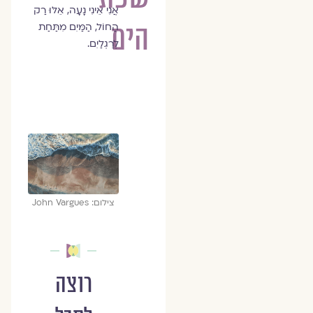
אֲנִי אֵינִי נָעָה, אֵלּוּ רַק
הים
הַחוֹל, הַמַּיִם מִתַּחַת
לְרַגְלַיִם.
צילום: John Vargues
רוצה