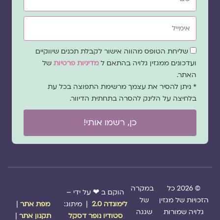
אימייל
שדה
שליחת הטופס מהווה אישור לקבלת תכנים שיווקיים
הסכמה
ועדכונים ממגזין גלויה בהתאם ל
מדיניות פרטיות
של
האתר.
* ניתן להסיר את עצמך מרשימת התפוצה בכל עת
בלחיצה על הלינק להסרה בתחתית הדיוור.
כן, רשמו אותי!
© 2026 כל
במקרה
הוקם ב ❤ על ידי –
הזכויות של מגזין
של
לימונדה 2.0
| מיתוג:
מפת אתר
|
גלויה שמורות
שגגה
סטודיו נופר דסקל
תקנון אתר
|