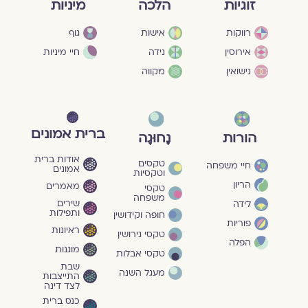
מיניות
זוגיות
הלכה
גוף
רווקות
אישות
חיי מיניות
אירוסין
נידה
נישואין
מקווה
ברית אמונים
הורות
נָחוּגָה
אודות ברית
טקסים
חיי משפחה
אמונים
וטקסיות
הריון
מאמרים
טקסי
משפחה
שירים
לידה
ותפילות
חופה וקידושין
פוריות
ראיונות
טקסי גירושין
הפלה
מוגנוּת
טקסי אבלות
שבת
מעגל השנה
התייצבות
לצד דינה
כנס ברית