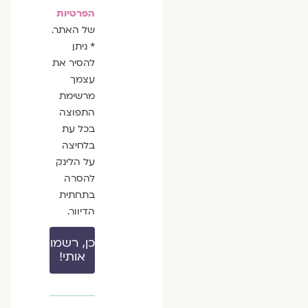
הפרטיות
של האתר.
* ניתן
להסיר את
עצמך
מרשימת
התפוצה
בכל עת
בלחיצה
על הלינק
להסרה
בתחתית
הדיוור.
כן, רשמו
אותי!