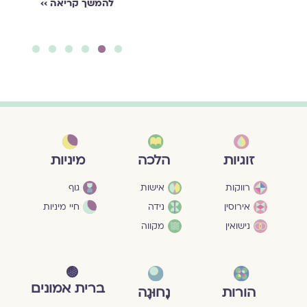
להמשך קריאה ››
להמשך קריאה ››
יאה ››
6
5
4
3
2
1
מיניות
זוגיות
הלכה
גוף
רווקות
אישות
חיי מיניות
אירוסין
נידה
נישואין
מקווה
ברית אמונים
הורות
נָחוּגָה