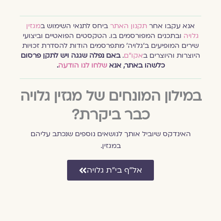
אנא עקבו אחר
תקנון האתר
ביחס לתנאי השימוש ב
מגזין
גלויה
ובתכנים המפורסמים בו. הטקסטים הפואטיים וביצועי
שירים המופיעים ב׳גלויה׳ מתפרסמים הודות להסדרת זכויות
היוצרות והיוצרים ב
אקו״ם
.
באם נפלה שגגה ויש לתקן פרסום
כלשהו באתר, אנא
שלחו לנו הודעה
.
במילון המונחים של מגזין גלויה
כבר ביקרת?
האינדקס שיוביל אותך לנושאים נוספים שנכתב עליהם
במגזין.
אל״ף בי״ת גלויה