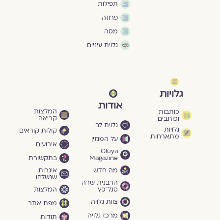
תפילות
פרוזה
מסה
גלוית עיניים
גלויות
אודות
המלצות
כותבות
קריאה
וכותבים
גלוית לב
גלויות
קולות קוראים
מתארחות
על המגזין
אירועים
Gluya
Magazine
בתקשורת
מה חדש
איגרות
שנשלחו
הרבנית שרה
סגל־כץ
המלצות
צוות גלויה
מפת אתר
מרכז גלויה
תודות