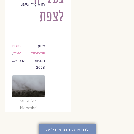
הוּא מָה שֶׁיֵּשׁ.
לצפת
מתוך
׳יסודות
שבריריים מאוד׳
,
הוצאת קתרזיס,
2023
צילום: ran
Menashri
לתמיכה במגזין גלויה