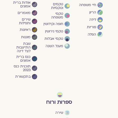
אודות ברית
טקסים
חיי משפחה
אמונים
וטקסיות
הריון
מאמרים
טקסי
משפחה
שירים
לידה
ותפילות
חופה וקידושין
פוריות
ראיונות
טקסי גירושין
הפלה
מוגנוּת
טקסי אבלות
שבת
מעגל השנה
התייצבות
לצד דינה
כנס ברית
אמונים
תוכנית כנס
2023
בתקשורת
ספרות ורוח
שירה