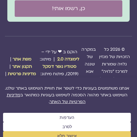
כן, רשמו אותי!
© 2026 כל
במקרה
הוקם ב ❤ על ידי –
הזכויות של מגזין
של
לימונדה 2.0
| מיתוג:
מפת אתר
|
גלויה שמורות
שגגה
סטודיו נופר דסקל
תקנון אתר
|
למרכז "גלויה"
אנא
(2019), פיתוח מיתוג:
מדיניות פרטיות
|
ושרה סגל־כץ אלא
צרו
שרה סגל־כץ
ו
לימונדה
הציעו תוכן
אם צויין אחרת |
עימנו
2.0
(2020-2026)
לאתר
|
משבו
קשר
אותנו
|
תמכו בנו