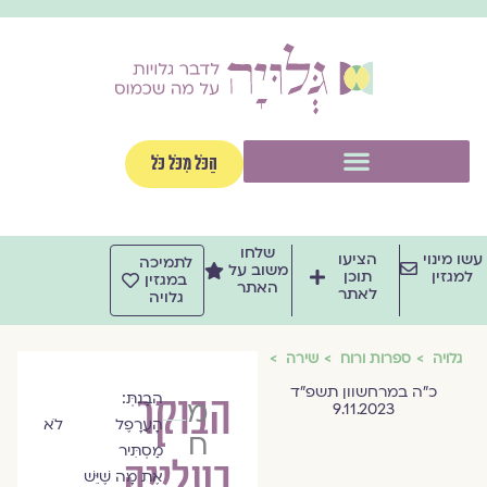
וג
וכן
תפריט
הַכֹּל מִכֹּל כֹּל
שלחו
שו מינוי
הציעו
לתמיכה
משוב על
למגזין
תוכן
במגזין
האתר
לאתר
גלויה
גלויה
ספרות ורוח
שירה
כ״ה במרחשוון תשפ״ד
הבוקר
הֵבַנְתְּ:
מיטל
9.11.2023
הָעֲרָפֶל לֹא
חודורקובסקי
מַסְתִּיר
בעלייה
אֶת מָה שֶׁיֵּשׁ