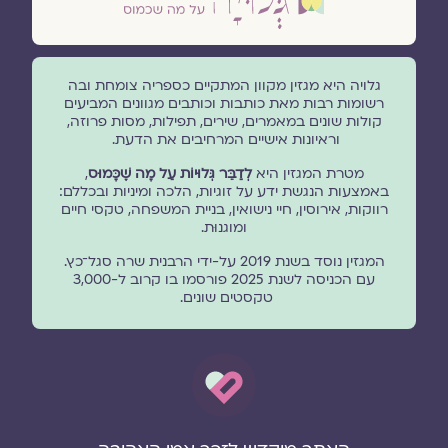
גלויה היא מגזין מקוון המתקיים כספריה צומחת ובה
רשומות רבות מאת כותבות וכותבים מגוונים המביעים
קולות שונים במאמרים, שירים, תפילות, מסות פרוזה,
וראיונות אישיים המרחיבים את הדעת.
מטרת המגזין היא
לְדַבֵּר גְּלוּיוֹת עַל מָה שֶׁכָּמוּס
,
באמצעות הנגשת ידע על זוגיות, הלכה ומיניות ובכללם:
רווקות, אירוסין, חיי נישואין, בניית המשפחה, טקסי חיים
ומוגנוּת.
המגזין נוסד בשנת 2019 על-ידי הרבנית שרה סגל־כץ.
עם הכניסה לשנת 2025 פורסמו בו קרוב ל-3,000
טקסטים שונים.