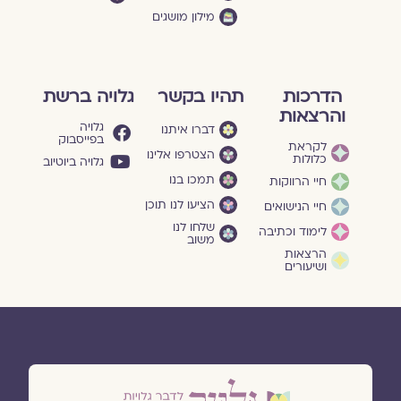
מילון מושגים
הדרכות
תהיו בקשר
גלויה ברשת
והרצאות
גלויה
דברו איתנו
בפייסבוק
לקראת
הצטרפו אלינו
כלולות
גלויה ביוטיוב
תמכו בנו
חיי הרווקות
הציעו לנו תוכן
חיי הנישואים
שלחו לנו
לימוד וכתיבה
משוב
הרצאות
ושיעורים