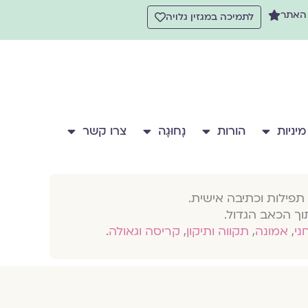
 האתר
לתמיכה במגזין גלויה
מיניות
הורות
נָחוּגָה
צרו קשר
תפילות וכתיבה אישית.
וך הכאב הגדול.
חני
,
אמונה
,
תקווה ותיקון
,
קריסה וגאולה
.