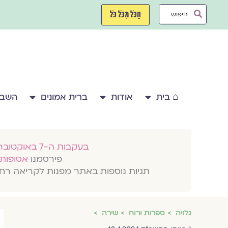
ילוג
Search
תוכן
הַכֹּל מִכֹּל כֹּל
...
⌂ בית
אודות
ברית אמונים
השבע
בעקבות ה-7 באוקטובר 2023
פירסמנו
אסופות 
תגיות נוספות באתר מפנות לקריאה רח
גלויה
ספרות ורוח
שירה