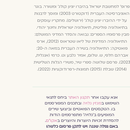
פרופ' למחשבת ישראל בהיברו יוניון קולג' ומשורר. בוגר
האוניברסיטה העברית (דוקטורט 2003) ומוסך לרבנות
על ידי ההיברו יוניון קולג' (ירושלים). מחקריו עוסקים
בתיאולוגיה פוליטית, תיאולוגיה ישראלית וחינוך יהודי.
מבין פרסומיו הספרים: נבואה והסדר המדיני המושלם:
התיאולוגיה המדינית של ליאו שטראוס (2012), ארס
פואטיקה: התיאולוגיה בשירה העברית במאה ה-20:
אברהם חלפי, ש. שלום, אמיר גלבע וט. כרמי (אנגלית,
2023). פרסם שלושה ספרי שיר, משירי הגלות השלישית
(2014) שבלת (2015) תמונות-רפרודוקציות (2022).
אנא עקבו אחר
תקנון האתר
ביחס לתנאי
השימוש ב
מגזין גלויה
ובתכנים המפורסמים
בו. הטקסטים הפואטיים וביצועי שירים
המופיעים ב׳גלויה׳ מתפרסמים הודות
להסדרת זכויות היוצרות והיוצרים ב
אקו״ם
.
באם נפלה שגגה ויש לתקן פרסום כלשהו