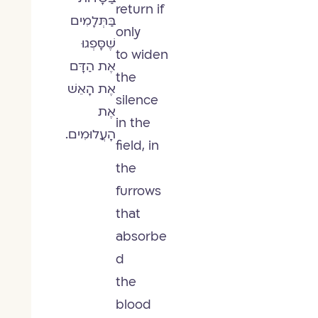
return if
בַּתְּלָמִים
only
שֶׁסָּפְגוּ
to widen
אֶת הַדָּם
the
אֶת הָאֵשׁ
silence
אֶת
in the
הָעֲלוּמִים.
field, in
the
furrows
that
absorbe
d
the
blood