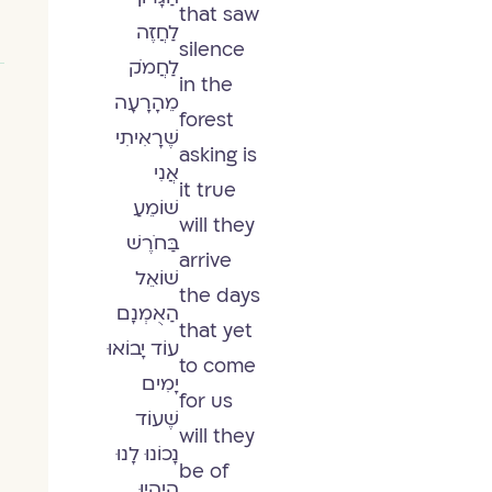
that saw
לַחֲזֶה
silence
לַחֲמֹק
in the
מֵהָרָעָה
forest
שֶׁרָאִיתִי
asking is
אֲנִי
it true
שׁוֹמֵעַ
will they
בַּחֹרֶשׁ
arrive
שׁוֹאֵל
the days
הַאֻמְנָם
that yet
עוֹד יָבוֹאוּ
to come
יָמִים
for us
שֶׁעוֹד
will they
נָכוֹנוּ לָנוּ
be of
הֲיִהְיוּ