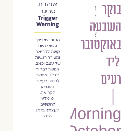
אזהרת
בוקר
הרב
טריגר
ד"ר
Trigger
השבעה
חיים
Warning
א.
באוקטובר
התוכן שלפניך
רכניצר
עשוי להיות
קשה לקריאה
ליד
ומעורר רגשות
של עצב וכאב.
אפשר לבחור
רעים
לדלג ואפשר
לבחור לעצור
באמצע
|
הקריאה.
מומלץ
להקשיב
Morning
לעצמך בזמן
הזה.