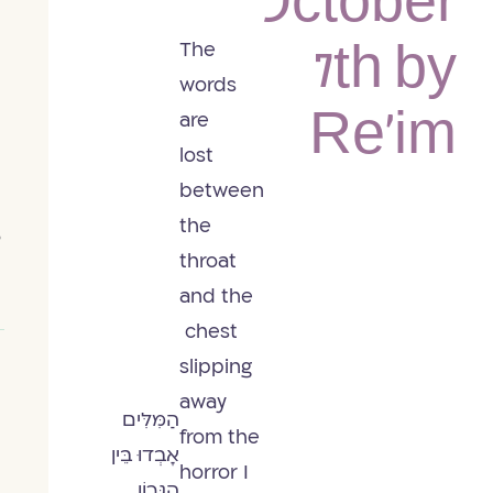
October
The
7th by
words
Re’im
are
lost
between
the
throat
and the
chest
slipping
away
הַמִּלִּים
from the
אָבְדוּ בֵּין
horror I
הַגָּרוֹן