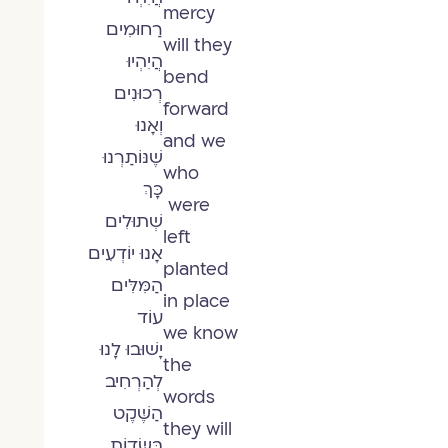
mercy
רַחוּמִים
will they
הֲיִהְיוּ
bend
רְכוּנִים
forward
וְאָנוּ
and we
שֶׁנּוֹתַרְנוּ
who
כָּךְ
were
שְׁתוּלִים
left
אָנוּ יוֹדְעִים
planted
הַמִּלִּים
in place
עוֹד
we know
יָשׁוּבוּ לָנוּ
the
לְהַרְחִיב
words
הַשֶּׁקֶט
they will
בַּשָּׂדוֹת