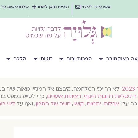
עשו מינוי למגזין
הציעו תוכן לאתר
שלחו משוב על
ה באוקטובר
ספרות ורוח
זוגיות
הלכה
ולאורך ימי המלחמה, קיבצנו אל המגזין מאות שירים, 
דיגיטליות רחבות היקף
ו
ראיונות אישיים
, כדי לסייע במעט בת
בה על:
אבלות
,
יתמות
,
קושי
,
חוויה של חסרון
, ואף על
ליווי רו