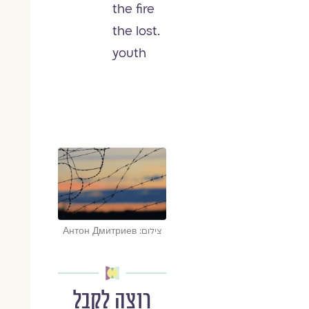
the fire
.the lost
youth
צילום: Антон Дмитриев
רוצה לקבל