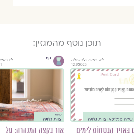
תוכן נוסף מהמגזין:
גוף
י״ט באלול ה׳תשפ״ה
י"ז באיי
21
12.9.2025
מאת
שרה סגל־כץ וצוות גלויה
צוות גלויה
ָאֲוִיר הַבְטָחוֹת לְיָמִים
אור בקצה המנהרה: על