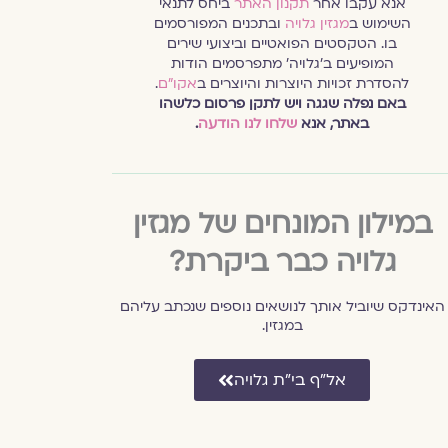
אנא עקבו אחר
תקנון האתר
ביחס לתנאי
השימוש ב
מגזין גלויה
ובתכנים המפורסמים
בו. הטקסטים הפואטיים וביצועי שירים
המופיעים ב׳גלויה׳ מתפרסמים הודות
להסדרת זכויות היוצרות והיוצרים ב
אקו״ם
.
באם נפלה שגגה ויש לתקן פרסום כלשהו
באתר, אנא
שלחו לנו הודעה
.
במילון המונחים של מגזין
גלויה כבר ביקרת?
האינדקס שיוביל אותך לנושאים נוספים שנכתב עליהם
במגזין.
אל״ף בי״ת גלויה