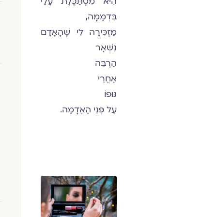
הִיא מִסְתַּכֶּלֶת עָלַי
בִּדְמָמָה,
מַזְכִּירָה לִי שֶׁהָאָדָם
נִשְׁאָר
הַרְבֵּה
אַחֲרֵי
גּוּפוֹ
עַל פְּנֵי הָאֲדָמָה.