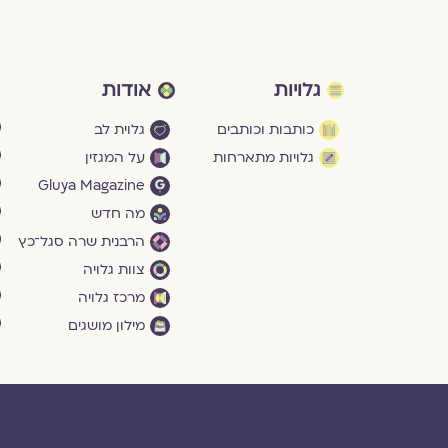
גלויות
אודות
כותבות וכותבים
גלוית לב
גלויות מתארחות
על המגזין
Gluya Magazine
מה חדש
הרבנית שרה סגל־כץ
צוות גלויה
מרכז גלויה
מילון מושגים