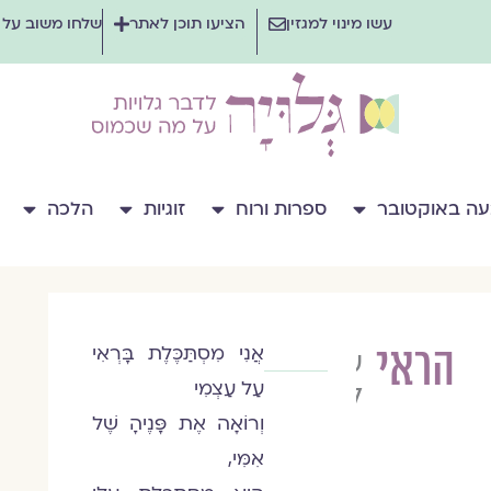
עשו מינוי למגזין
הציעו תוכן לאתר
שלחו משוב על
ה באוקטובר
ספרות ורוח
זוגיות
הלכה
הראי
אֲנִי מִסְתַּכֶּלֶת בָּרְאִי
עינת
עַל עַצְמִי
לביאד
וְרוֹאָה אֶת פָּנֶיהָ שֶׁל
אִמִּי,