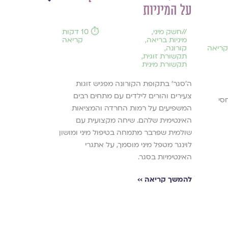
יצירות בנו
על המיניות
אחרים
//
חשק מיני
,
⏱️ 10 דקות
מיניות בריאה
,
קריאה
//
גירושין
,
קורונה
,
הזמנה למשלו
תקשורת זוגית
,
טקסטים ויציר
תקשורת מינית
,
יחידאות
,
שירי אמונה
,
ה׳סגר׳ בתקופת הקורונה מפגיש זוגות
שירי פרידה
,
צעירים והורים לילדים עם מתחים רבים
שירים על קושי
סי
המשפיעים על רמות החרדה והמציאות
חוויית הפרידה
האינטימית שלהם. שיחה מקצועית עם
שמגיעים לאחריה
שולמית שפרבר מתמחה בטיפול מיני ומושון
החיים, אבל גם
לוינגר מטפל מיני מוסמך, על אתגרי
והמציאה שאחרי
האינטימיות בסגר.
ועצב - ראויים ל
אנא שלחו לנו מ
להמשך קריאה ››
המתייחסים אל 
לאחריה.
להמשך קריאה ›