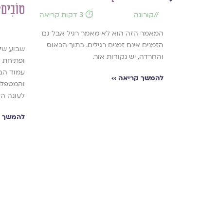
טוֹבִים
//
קורונה
⏱️ 3 דקות קריאה
⏱️ 12 דקות
המאמר הזה הוא לא מאמר רגיל אבל גם
קריאה
הזמנים אינם זמנים רגילים. בתוך הכאוס
שבוע של 
והחרדה, יש נקודות אור.
ופתיחת ז
עמוד הבי
ודקויות שיש
להמשך קריאה ››
והמטפלת
הכולל. מיבום
לעונה הזו
מי ההגבלה,
להמשך ק