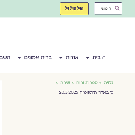
ילוג
Search
תוכן
הַכֹּל מִכֹּל כֹּל
...
⌂ בית
אודות
ברית אמונים
השבע
גלויה
ספרות ורוח
שירה
כ׳ באדר ה׳תשפ״ה 20.3.2025