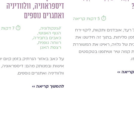
?
דיספראוניה, וולוודיניה
ואתגרים נוספים
⏱️ 5 דקות קריאה
//
גינקולוגיה
,
⏱️ 7 דקות קריאה
רעד, אובדנים ותקוות, ליקוי ירח
הגוף האנושי
,
מן סליחות. בתוך זה חידשנו את
כאבים בחבירה
,
רווחה גופנית
,
ת של גלויה, ראיינו את המשוררת
רצפת האגן
 קמה שיר ושיתפנו בטקסטים
.
על כאב באזור הנרתיק בזמן קיום יח
אישות ובמנותק מהם: דיספראוניה,
ריאה ››
וולוודיניה ואתגרים נוספים.
להמשך קריאה ››