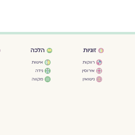
זוגיות
הלכה
רווקות
אישות
אירוסין
נידה
נישואין
מקווה