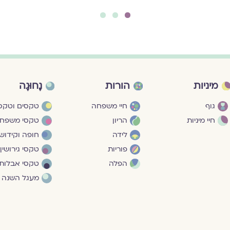
3
2
1
מיניות
הורות
נָחוּגָה
גוף
חיי משפחה
טקסים וטקסי
חיי מיניות
הריון
טקסי משפח
לידה
חופה וקידושי
פוריות
טקסי גירושין
הפלה
טקסי אבלות
מעגל השנה