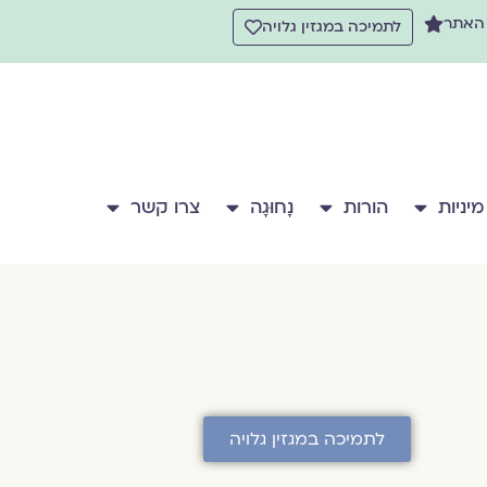
 האתר
לתמיכה במגזין גלויה
מיניות
הורות
נָחוּגָה
צרו קשר
לתמיכה במגזין גלויה