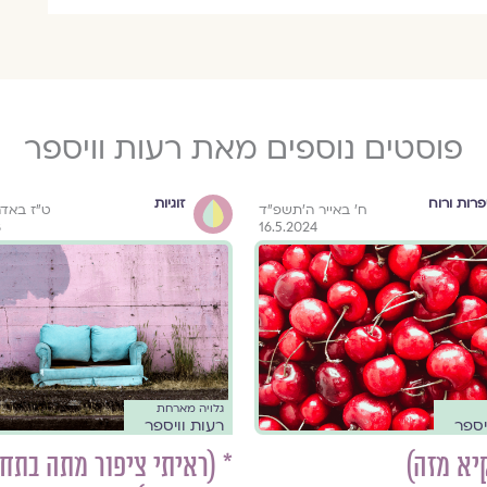
פוסטים נוספים מאת רעות וויספר
רות ורוח
זוגיות
ח׳ באייר ה׳תשפ״ד
ט״ז באד
3
16.5.2024
גלויה מארחת
יספר
רעות וויספר
יא מזה)
* (ראיתי ציפור מתה בתח