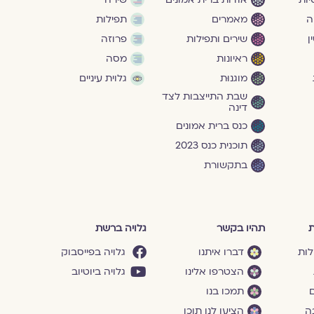
ה
מאמרים
תפילות
ן
שירים ותפילות
פרוזה
ראיונות
מסה
מוגנוּת
גלוית עיניים
שבת התייצבות לצד
דינה
כנס ברית אמונים
תוכנית כנס 2023
בתקשורת
ת
תהיו בקשר
גלויה ברשת
לות
דברו איתנו
גלויה בפייסבוק
הצטרפו אלינו
גלויה ביוטיוב
ם
תמכו בנו
ה
הציעו לנו תוכן