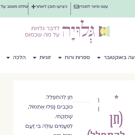
עשו מינוי למגזין
הציעו תוכן לאתר
שלחו משוב על
ה באוקטובר
ספרות ורוח
זוגיות
הלכה
*
תֵּן לְהִתְפַּלֵּל.
רעות
כּוֹכָבִים נָפְלוּ אֶתְמוֹל,
וויספר
(תן
שָׁתַקְתִּי.
לִפְעָמִים עוֹלֶה בִּי זַעַם