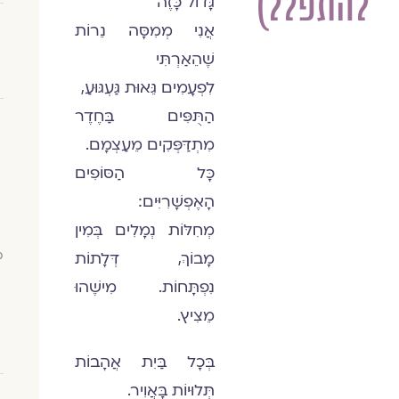
להתפלל)
גָּדוֹל כָּזֶה
אֲנִי מְמִסָּה נֵרוֹת
שֶׁהֵאַרְתִּי
לִפְעָמִים גֵּאוּת גַּעְגּוּעַ,
הַתֻּפִּים בַּחֶדֶר
מִתְדַּפְּקִים מֵעַצְמָם.
כָּל הַסּוֹפִים
הָאֶפְשָׁרִיִּים:
מְחִלּוֹת נְמָלִים בְּמִין
מ
מָבוֹךְ, דְּלָתוֹת
נִפְתָּחוֹת. מִישֶׁהוּ
מֵצִיץ.
בְּכָל בַּיִת אֲהָבוֹת
תְּלוּיוֹת בָּאֲוִיר.