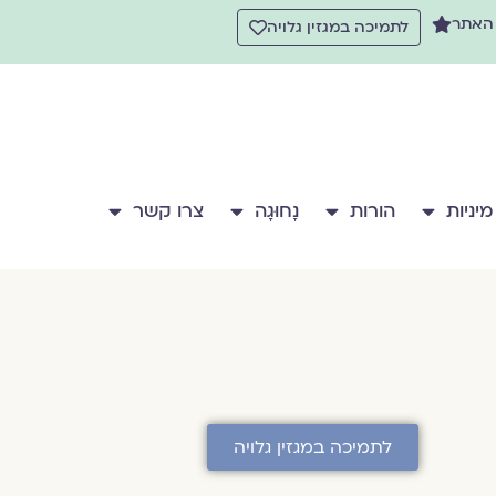
 האתר
לתמיכה במגזין גלויה
מיניות
הורות
נָחוּגָה
צרו קשר
לתמיכה במגזין גלויה