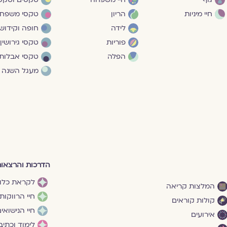
חיי מיניות
הריון
טקסי משפח
לידה
חופה וקידושי
פוריות
טקסי גירושין
הפלה
טקסי אבלות
מעגל השנה
הדרכות והרצאו
לקראת כלו
המלצות קריאה
חיי הרווקות
קולות קוראים
חיי הנישואי
אירועים
לימוד וכתיב