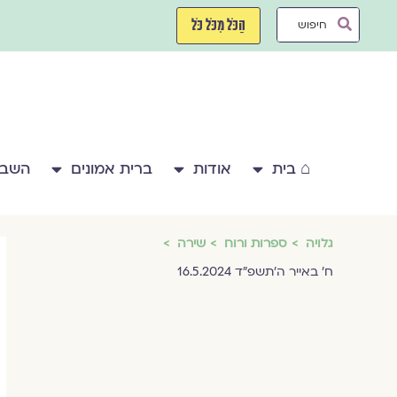
ילוג
Search
תוכן
הַכֹּל מִכֹּל כֹּל
...
⌂ בית
אודות
ברית אמונים
השבע
גלויה
ספרות ורוח
שירה
ח׳ באייר ה׳תשפ״ד 16.5.2024