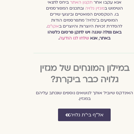
אנא עקבו אחר
תקנון האתר
ביחס לתנאי
השימוש ב
מגזין גלויה
ובתכנים המפורסמים
בו. הטקסטים הפואטיים וביצועי שירים
המופיעים ב׳גלויה׳ מתפרסמים הודות
להסדרת זכויות היוצרות והיוצרים ב
אקו״ם
.
באם נפלה שגגה ויש לתקן פרסום כלשהו
באתר, אנא
שלחו לנו הודעה
.
במילון המונחים של מגזין
גלויה כבר ביקרת?
האינדקס שיוביל אותך לנושאים נוספים שנכתב עליהם
במגזין.
אל״ף בי״ת גלויה