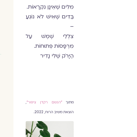
מִלִּים שֶׁאֵינָן נִקְרָאוֹת.
בַּדִּים שֶׁאִישׁ לֹא נוֹגֵעַ
–
צִלְלֵי שֶׁמֶשׁ עַל
מִרְפָּסוֹת פְּתוּחוֹת.
הַיָּרֹק שֶׁלִּי נָדִיר
מתוך
"הגשם רקדן ציפור"
,
הוצאת משיב הרוח, 2022.