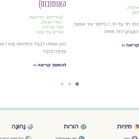
האוטובוס)
אהבה
,
גוע
//
בדידות
,
יחידאות
,
שירי זוגיות
,
הֲפֹךְ חֹר עַל חֹר, / כְּלוֹמַר אֵיךְ אֶפְשָׁר,
שירי פרידה
,
הַגַּעֲגוּעַ הַזֶּה מֵמִית
שירים על קושי
הֵיכָן שֶׁנִּסִּינוּ לְקַבֵּל הַחְלָטוֹת יָבַשׁ / נִש
ריאה ››
אֲדָמָה בִּלְבַד.
להמשך קריאה ››
3
2
1
מיניות
הורות
נָחוּגָה
גוף
חיי משפחה
טקסים וטקסי