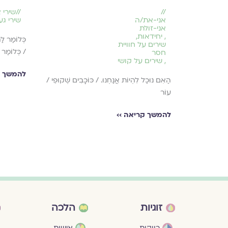
//
//
שירי 
אני-את/ה
שירי גע
אני-זולת
,
יחידאות
,
כְּלוֹמַר לַ
שירים על חוויית
/ כְּלוֹמַר 
חסר
וֹב לְסַף הַצֶּבַע.
,
שירים על קושי
להמשך ק
הַאִם נוּכַל לִהְיוֹת אֲנַחְנוּ. / כּוֹכָבִים שְׁקוּפֵי /
עוֹר
להמשך קריאה ››
זוגיות
הלכה
רווקות
אישות