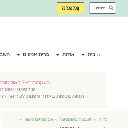
ילוג
Search
תוכן
הַכֹּל מִכֹּל כֹּל
...
⌂ בית
אודות
ברית אמונים
השבע
בעקבות ה-7 באוקטובר 2023
פירסמנו
אסופות 
תגיות נוספות באתר מפנות לקריאה רח
גלויה
השבעה באוקטובר
אסופת יום כיפור