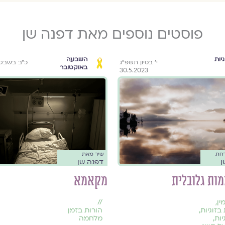
פוסטים נוספים מאת דפנה שן
גיות
השבעה
י׳ בסיון תשפ״ג
כ״ב בשבט
באוקטובר
30.5.2023
רחת
שיר מאת
ן
דפנה שן
ות גלובלית
מקאמא
ין
,
//
בזוגיות
,
הורות בזמן
יות
,
מלחמה