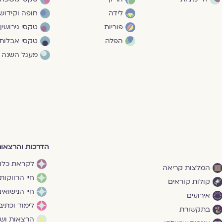
לידה
חופה וקידושי
פוריות
טקסי גירושין
הפלה
טקסי אבלות
מעגל השנה
הדרכות והרצאו
לקראת כלו
המלצות קריאה
חיי הרווקות
קולות קוראים
חיי הנישואי
אירועים
לימוד וכתיב
בתקשורת
הרצאות ושי