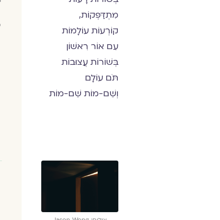
מִתְדַּפְּקוֹת,
ס
קוֹרְעוֹת עוֹלָמוֹת
עִם אוֹר רִאשׁוֹן
בְּשׁוֹרוֹת עֲצוּבוֹת
תֹּם עוֹלָם
וְשֵׁם-מוֹת שֵׁם-מוֹת