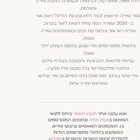
ילידת 1969, אמא רעיה וקלינאית תקשורת. כותבת שירה
ומצלמת.
פר שיריה הראשון "בצד הלא נכון של הלילה" ראה אור
ב- 2020 וספרה השני עתיד לצאת לאור בקרוב.
שיריה ראו אור בכתבי עת רבים ובאנתולוגיות שירה
שונות.
צילומיה מתפרסמים מדי שבוע במוסף העיתון "יתד
נאמן".
עורכת סדנאות התבוננות והקשבה בעזרת צילום
וכתיבה ומלקטת יופי בכל מקום אליו מגיעה.
מדי שישי בבוקר מפרסמת בדף הפייסבוק שיר וצילום
המהווים יצירה אחת.
אנא עקבו אחר
תקנון האתר
ביחס לתנאי
השימוש ב
מגזין גלויה
ובתכנים המפורסמים
בו. הטקסטים הפואטיים וביצועי שירים
המופיעים ב׳גלויה׳ מתפרסמים הודות
להסדרת זכויות היוצרות והיוצרים ב
אקו״ם
.