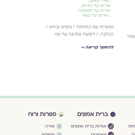
,
שירי יומיום
,
,
שירי אבלות
,
שירים על הורות
,
שירים על קושי
שירים על משפחה
,
שירים על קושי
אַל תַּעֲלֶה אֶל זֶ
פְּלָאִים נִפְקַח, /
נִשְׁאַרְתִּי עִם הַחֲתוּלָה / בִּפְנִים וּבַחוּץ /
יְקוּיַּם
הַכַּלְבָּה, / דּוֺמַעַת עֶלְבּוֺנָהּ עַל אַף
מָּא"
להמשך קריאה ›
להמשך קריאה ››
ברית אמונים
ספרות ורוח
ות
אודות ברית אמונים
שירה
ה
מאמרים
תפילות