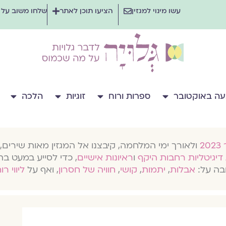
עשו מינוי למגזין
הציעו תוכן לאתר
שלחו משוב על
ה באוקטובר
ספרות ורוח
זוגיות
הלכה
ולאורך ימי המלחמה, קיבצנו אל המגזין מאות שירים, 
דיגיטליות רחבות היקף
ו
ראיונות אישיים
, כדי לסייע במעט בת
בה על:
אבלות
,
יתמות
,
קושי
,
חוויה של חסרון
, ואף על
ליווי רו