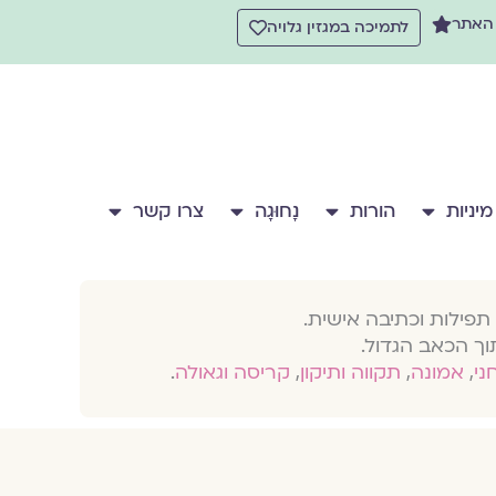
 האתר
לתמיכה במגזין גלויה
מיניות
הורות
נָחוּגָה
צרו קשר
תפילות וכתיבה אישית.
וך הכאב הגדול.
חני
,
אמונה
,
תקווה ותיקון
,
קריסה וגאולה
.