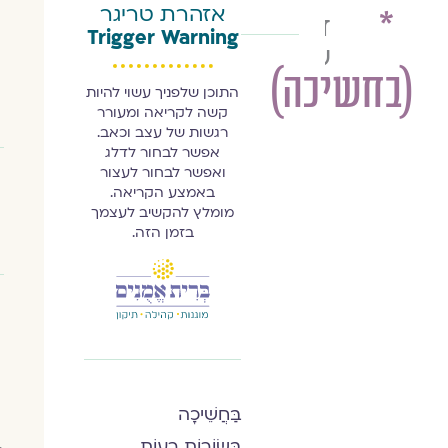
אזהרת טריגר
*
דפנה
Trigger Warning
שן
(בחשיכה)
התוכן שלפניך עשוי להיות
קשה לקריאה ומעורר
רגשות של עצב וכאב.
אפשר לבחור לדלג
ואפשר לבחור לעצור
באמצע הקריאה.
מומלץ להקשיב לעצמך
בזמן הזה.
בַּחֲשֵׁיכָה
בְּשׂוֹרוֹת רָעוֹת