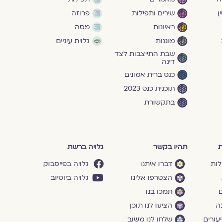
ן
שירים ותפילות
פרוזה
ראיונות
מסה
מוגנוּת
גלוית עיניים
שבת התייצבות לצד
דינה
כנס ברית אמונים
תוכנית כנס 2023
בתקשורת
ת
תהיו בקשר
גלויה ברשת
לות
דברו איתנו
גלויה בפייסבוק
הצטרפו אלינו
גלויה ביוטיוב
ם
תמכו בנו
ה
הציעו לנו תוכן
עורים
שלחו לנו משוב