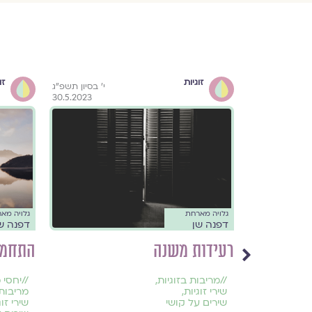
זוגיות
זו
ז בניסן התשפ״ד
י׳ בסיון תשפ״ג
30.5.2023
25.4.2024
גלויה מארחת
גלויה מא
דפנה שן
דפנה ש
רעידות משנה
התחממ
//
מריבות בזוגיות
,
//
יחסי מ
שירי זוגיות
,
מריבות 
שירים על קושי
שירי זוג