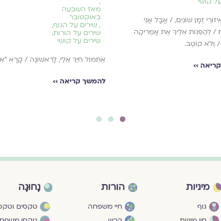
ל קושי
,
מאז השבעה
באוקטובר
אֵיזוֺרֵי זְמָן שׁוֹנִים, / אֲבָל אֲנִי
,
שירים על הגוף
,
ֶת / לְהַפְנוֹת אֵלֶיךָ אֶת אָמֶרִיקָה
שירים על הורות
,
שירים על קושי
 / וְלֹא קוֺטֶב.
אֶתְמוֹל חִיֵּךְ אֵלַי, לָרִאשׁוֹנָה / קָרָא "אִ
ריאה ››
להמשך קריאה ››
3
2
1
מיניות
הורות
נָחוּגָה
גוף
חיי משפחה
טקסים וטקסי
חיי מיניות
הריון
טקסי משפח