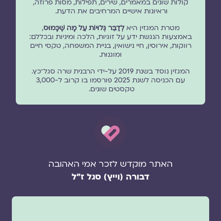
קולות שונים במאמרים, שירים, תפילות, מסות פרוזה,
וראיונות אישיים המרחיבים את הדעת.
מטרת המגזין היא
לְדַבֵּר גְּלוּיוֹת עַל מָה שֶׁכָּמוּס
,
באמצעות הנגשת ידע על זוגיות, הלכה ומיניות ובכללם:
רווקות, אירוסין, חיי נישואין, בניית המשפחה, טקסי חיים
ומוגנוּת.
המגזין נוסד בשנת 2019 על-ידי הרבנית שרה סגל־כץ.
עם הכניסה לשנת 2025 פורסמו בו קרוב ל-3,000
טקסטים שונים.
האתר מוקדש לזכר אמי האהובה
דבורה (וייץ) סגל ז"ל