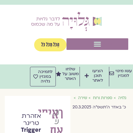
וג
וכן
תפריט
הַכֹּל מִכֹּל כֹּל
שלחו
שו מינוי
הציעו
לתמיכה
משוב על
למגזין
תוכן
במגזין
האתר
לאתר
גלויה
גלויה
ספרות ורוח
שירה
כ׳ באדר ה׳תשפ״ה 20.3.2025
ראיתי
קמה
אזהרת
שיר
טריגר
אתמול
Trigger