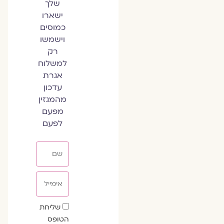
שלך
ישארו
כמוסים
וישמשו
רק
למשלוח
אגרת
עדכון
מהמגזין
מפעם
לפעם
שם
אימייל
שדה
שליחת
הסכמה
הטופס