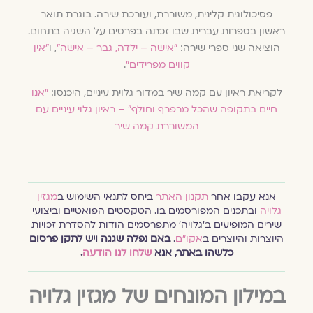
פסיכולוגית קלינית, משוררת, ועורכת שירה. בוגרת תואר
ראשון בספרות עברית שבו זכתה בפרסים על השגיה בתחום.
הוציאה שני ספרי שירה:
"אישה – ילדה, גבר – אישה"
, ו
"אין
קווים מפרידים"
.
לקריאת ראיון עם קמה שיר במדור גלוית עיניים, היכנסו:
"אנו
חיים בתקופה שהכל מרפרף וחולף" – ראיון גלוי עיניים עם
המשוררת קמה שיר
אנא עקבו אחר
תקנון האתר
ביחס לתנאי השימוש ב
מגזין
גלויה
ובתכנים המפורסמים בו. הטקסטים הפואטיים וביצועי
שירים המופיעים ב׳גלויה׳ מתפרסמים הודות להסדרת זכויות
היוצרות והיוצרים ב
אקו״ם
.
באם נפלה שגגה ויש לתקן פרסום
כלשהו באתר, אנא
שלחו לנו הודעה
.
במילון המונחים של מגזין גלויה