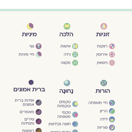
מיניות
זוגיות
הלכה
גוף
רווקות
אישות
חיי מיניות
אירוסין
נידה
נישואין
מקווה
ברית אמונים
הורות
נָחוּגָה
אודות ברית
טקסים
חיי משפחה
אמונים
וטקסיות
הריון
מאמרים
טקסי
משפחה
שירים
לידה
ותפילות
חופה וקידושין
פוריות
ראיונות