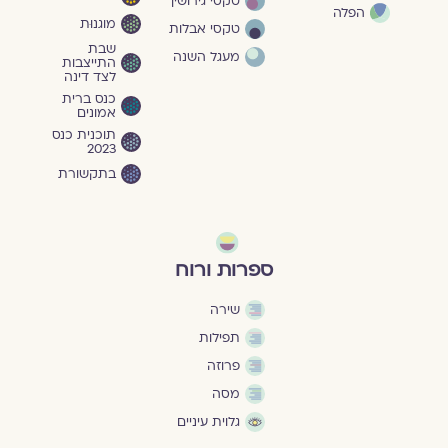
טקסי גירושין
הפלה
מוגנוּת
טקסי אבלות
שבת
מעגל השנה
התייצבות
לצד דינה
כנס ברית
אמונים
תוכנית כנס
2023
בתקשורת
ספרות ורוח
שירה
תפילות
פרוזה
מסה
גלוית עיניים