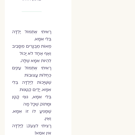
רָאִיתִי אֶתְמוֹל יַלְדָּה
בְּלִי אִמָּא.
מְאוֹת מְבֻגָּרִים מִסָּבִיב
וְאַף אֶחָד לֹא יָכוֹל
לִהְיוֹת אִמָּא שֶׁלָּהּ.
רָאִיתִי אֶתְמוֹל עֵינַיִם
כְּחֻלּוֹת עֲצוּבוֹת
שֶׁשַּׁיָּכוֹת לְיַלְדָּה בְּלִי
אִמָּא. יָדַיִם קְטַנּוֹת
בְּלִי אִמָּא, גּוּף קָטָן
וּמָתוֹק שֶׁכָּל מָה
שֶׁמַּגִּיעַ לוֹ זוֹ אִמָּא.
וְאֵין.
רָצִיתִי לִצְעֹק: לַיַּלְדָּה
אֵין אִמָּא!