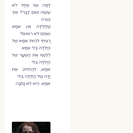
לָמָּה אַף אֶחָד לֹא
עוֹשֶׂה שׁוּם דָּבָר? אֵיךְ
קוֹרֶה
שֶׁלַּיַּלְדָּה אֵין אִמָּא
וְאַתֶּם לֹא רוֹאִים?
רָצִיתִי לִהְיוֹת אִמָּא שֶׁל
הַיַּלְדָּה בְּלִי אִמָּא
לְלַטֵּף אֶת הַשֵּׂעָר שֶׁל
הַיַּלְדָּה בְּלִי
אִמָּא, לְהַחְזִיק אֶת
יָדָהּ שֶׁל הַיַּלְדָּה בְּלִי
אִמָּא. הִיא לֹא נָתְנָה.