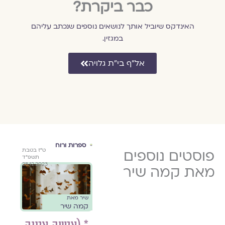
כבר ביקרת?
האינדקס שיוביל אותך לנושאים נוספים שנכתב עליהם
במגזין.
אל״ף בי״ת גלויה
השבעה
ספרות ורוח
הור
ט״ז בטבת
פוסטים נוספים
ט׳ בתמוז
ט״ז בטבת
באוקטובר
שיר 
תשפ״ד
ה׳תשפ״ד
תשפ״ד
קמה
28.12.2023
15.7.2024
28.12.2023
מאת קמה שיר
הירגע
זכר
שיר מאת
שיר מאת
קמה שיר
קמה שיר
//
אימ