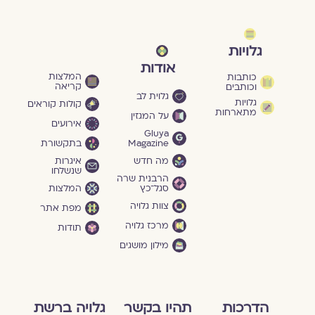
גלויות
אודות
המלצות
כותבות
קריאה
וכותבים
גלוית לב
גלויות
קולות קוראים
מתארחות
על המגזין
אירועים
Gluya
Magazine
בתקשורת
מה חדש
איגרות
שנשלחו
הרבנית שרה
סגל־כץ
המלצות
צוות גלויה
מפת אתר
מרכז גלויה
תודות
מילון מושגים
הדרכות
תהיו בקשר
גלויה ברשת