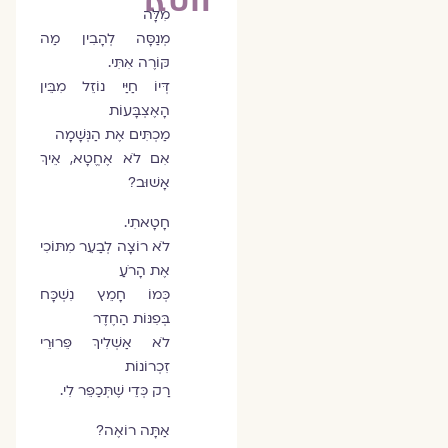
מִלָּה
מְנַסָּה לְהָבִין מַה
קּוֹרֶה אִתִּי.
דְּיוֹ חַיַּי נוֹזֵל מִבֵּין
הָאֶצְבָּעוֹת
מַכְתִּים אֶת הַנְּשָׁמָה
אִם לֹא אֶחֱטָא, אֵיךְ
אָשׁוּב?
חָטָאתִי.
לֹא רוֹצָה לְבַעֵר מִתּוֹכִי
אֶת הָרֹעַ
כְּמוֹ חָמֵץ נִשְׁכָּח
בְּפִנּוֹת הַחֶדֶר
לֹא אַשְׁלִיךְ פֵּרוּרֵי
זִכְרוֹנוֹת
רַק כְּדֵי שֶׁתְּכַפֵּר לִי.
אַתָּה רוֹאֶה?