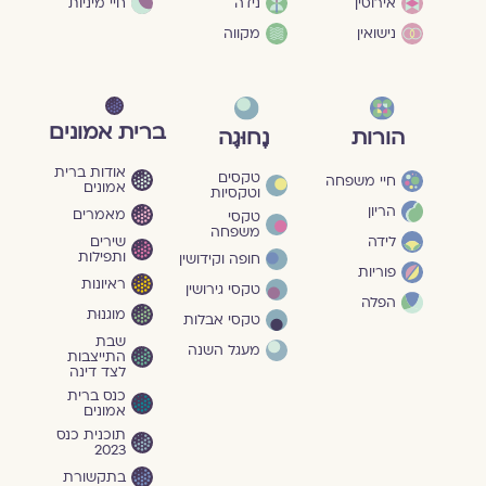
חיי מיניות
אירוסין
נידה
נישואין
מקווה
ברית אמונים
הורות
נָחוּגָה
אודות ברית
טקסים
חיי משפחה
אמונים
וטקסיות
הריון
מאמרים
טקסי
משפחה
שירים
לידה
ותפילות
חופה וקידושין
פוריות
ראיונות
טקסי גירושין
הפלה
מוגנוּת
טקסי אבלות
שבת
מעגל השנה
התייצבות
לצד דינה
כנס ברית
אמונים
תוכנית כנס
2023
בתקשורת