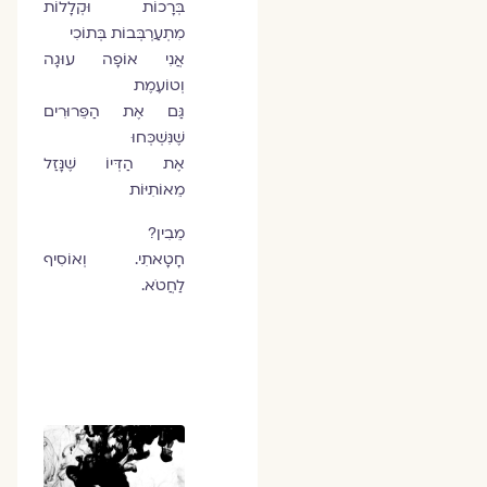
בְּרָכוֹת וּקְלָלוֹת
מִתְעַרְבְּבוֹת בְּתוֹכִי
אֲנִי אוֹפָה עוּגָה
וְטוֹעֶמֶת
גַּם אֶת הַפֵּרוּרִים
שֶׁנִּשְׁכְּחוּ
אֶת הַדְּיוֹ שֶׁנָּזַל
מֵאוֹתִיּוֹת
מֵבִין?
חָטָאתִי. וְאוֹסִיף
לַחֲטֹא.