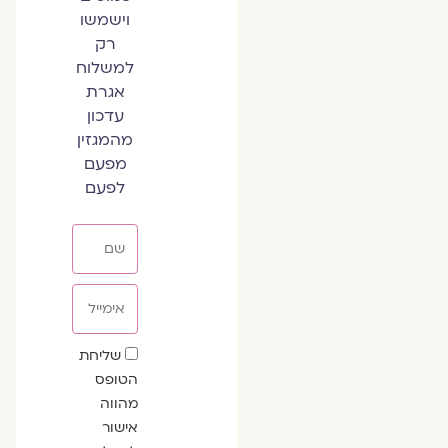
וישמשו
רק
למשלוח
אגרת
עדכון
מהמגזין
מפעם
לפעם
שם
אימייל
שדה
שליחת
הסכמה
הטופס
מהווה
אישור