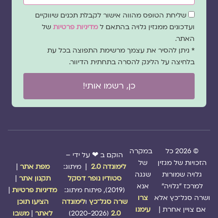
שדה
שליחת הטופס מהווה אישור לקבלת תכנים שיווקיים
הסכמה
ועדכונים ממגזין גלויה בהתאם ל
מדיניות פרטיות
של
האתר.
* ניתן להסיר את עצמך מרשימת התפוצה בכל עת
בלחיצה על הלינק להסרה בתחתית הדיוור.
כן, רשמו אותי!
© 2026 כל
במקרה
הוקם ב ❤ על ידי –
הזכויות של מגזין
של
לימונדה 2.0
| מיתוג:
מפת אתר
|
גלויה שמורות
שגגה
סטודיו נופר דסקל
תקנון אתר
|
למרכז "גלויה"
אנא
(2019), פיתוח מיתוג:
מדיניות פרטיות
|
ושרה סגל־כץ אלא
צרו
שרה סגל־כץ
ו
לימונדה
הציעו תוכן
אם צויין אחרת |
עימנו
2.0
(2020-2026)
לאתר
|
משבו