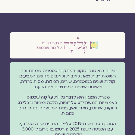
גלויה היא מגזין מקוון המתקיים כספריה צומחת ובה
רשומות רבות מאת כותבות וכותבים מגוונים המביעים
קולות שונים במאמרים, שירים, תפילות, מסות פרוזה,
וראיונות אישיים המרחיבים את הדעת.
מטרת המגזין היא
לְדַבֵּר גְּלוּיוֹת עַל מָה שֶׁכָּמוּס
,
באמצעות הנגשת ידע על זוגיות, הלכה ומיניות ובכללם:
רווקות, אירוסין, חיי נישואין, בניית המשפחה, טקסי חיים
ומוגנוּת.
המגזין נוסד בשנת 2019 על-ידי הרבנית שרה סגל־כץ.
עם הכניסה לשנת 2025 פורסמו בו קרוב ל-3,000
טקסטים שונים.