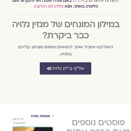
היוצרות והיוצרים ב
אקו״ם
.
באם נפלה שגגה ויש לתקן פרסום
כלשהו באתר, אנא
שלחו לנו הודעה
.
במילון המונחים של מגזין גלויה
כבר ביקרת?
האינדקס שיוביל אותך לנושאים נוספים שנכתב עליהם
במגזין.
אל״ף בי״ת גלויה
ספרות ורוח
אסופת פסח
ספר
י׳ בניסן
פוסטים נוספים
כ"ט באב
ח׳ בניסן
גלויה מארחת
גלוי
התשפ״ד
תש"ף
ה׳תשפ״ה
אסנת אלדר
אסנ
6.4.2025
19.8.2020
18.4.2024