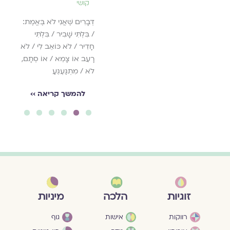
קושי
דְּבָרִים שֶׁאֲנִי לֹא בֶּאֱמֶת:
/ בִּלְתִּי שָׁבִיר / בִּלְתִּי
חָדִיר / לֹא כּוֹאֵב לִי / לֹא
רָעֵב אוֹ צָמֵא / אוֹ סְתָם,
לֹא / מִתְגַּעְגֵּעַ
להמשך קריאה ››
6
5
4
3
2
1
מיניות
זוגיות
הלכה
גוף
רווקות
אישות