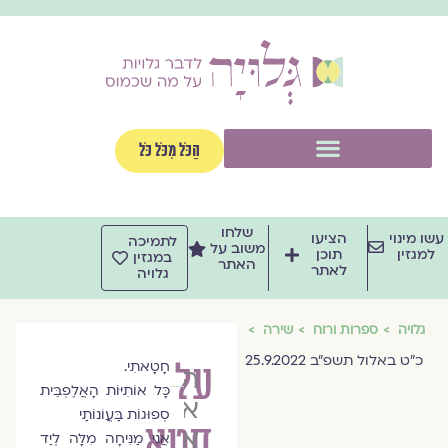
וג
וכן
תפריט
הַכֹּל מִכֹּל כֹּל
שלחו
שו מינוי
הציעו
לתמיכה
משוב על
למגזין
תוכן
במגזין
האתר
לאתר
גלויה
גלויה
ספרות ורוח
שירה
כ״ט באלול תשפ״ב 25.9.2022
על
חָטָאתִי.
הרַבָּה
כָּל אוֹתִיּוֹת הָאֲלֶפְבֵּית
אסנת
סְפוּגוֹת בַּעֲוֹנוֹתַי
חטא
אלדר
אֲנִי מַנִּיחָה מִלָּה לְיַד