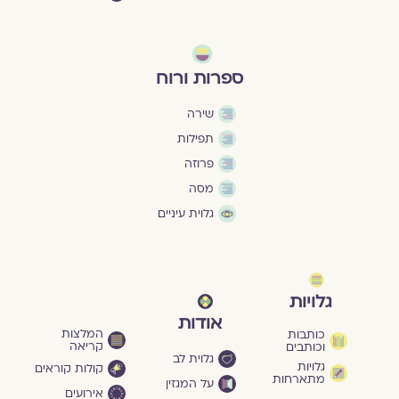
ספרות ורוח
שירה
תפילות
פרוזה
מסה
גלוית עיניים
גלויות
אודות
המלצות
כותבות
קריאה
וכותבים
גלוית לב
גלויות
קולות קוראים
מתארחות
על המגזין
אירועים