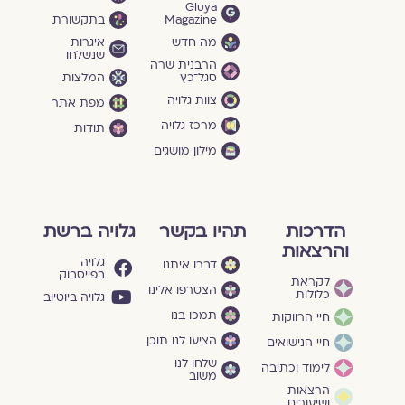
Gluya
Magazine
בתקשורת
מה חדש
איגרות
שנשלחו
הרבנית שרה
סגל־כץ
המלצות
צוות גלויה
מפת אתר
מרכז גלויה
תודות
מילון מושגים
הדרכות
תהיו בקשר
גלויה ברשת
והרצאות
גלויה
דברו איתנו
בפייסבוק
לקראת
הצטרפו אלינו
כלולות
גלויה ביוטיוב
תמכו בנו
חיי הרווקות
הציעו לנו תוכן
חיי הנישואים
שלחו לנו
לימוד וכתיבה
משוב
הרצאות
ושיעורים