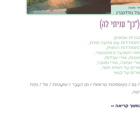
יר מאת
ובל גולדנברג
("כן" עניתי לה)
/
ברית אמונים
,
תמודדות עם פגיעה מינית
,
תמודדות רוחנית
,
אז השבעה באוקטובר
,
וגנות
,
שירי אבלות
,
ירי אמונה
,
שירי משבר
,
ירים על חוויית חסר
,
ירים על קושי
./ גַּם / כְּשֶׁסְּפִינוֹת טְרוּפוֹת / מִן הֶעָבָר / שׁוֹעֲטוֹת / אֶל / מֵזַח
וֶוה.
משך קריאה ››