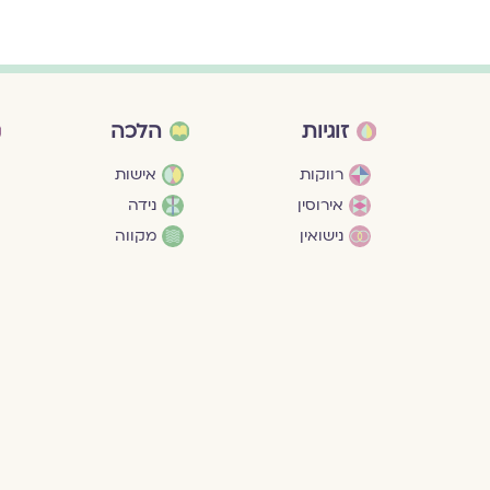
זוגיות
הלכה
רווקות
אישות
אירוסין
נידה
נישואין
מקווה