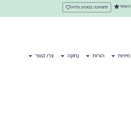
 האתר
לתמיכה במגזין גלויה
מיניות
הורות
נָחוּגָה
צרו קשר