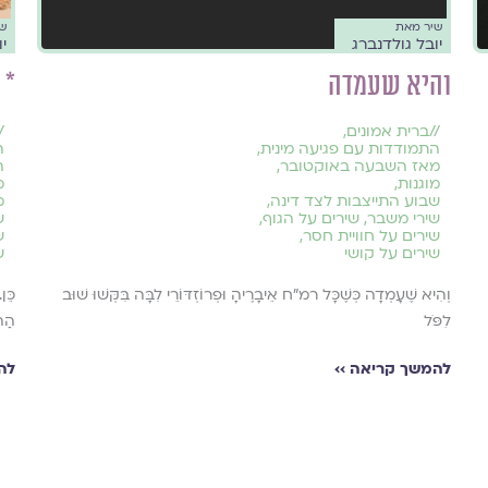
שיר מאת
ש
יובל גולדנברג
י
והיא שעמדה
* 
//
ברית אמונים
,
/
התמודדות עם פגיעה מינית
,
ה
מאז השבעה באוקטובר
,
ה
מוגנות
,
מ
שבוע התייצבות לצד דינה
,
מ
שירי משבר
,
שירים על הגוף
,
ש
שירים על חוויית חסר
,
ש
שירים על קושי
ש
וְהִיא שֶׁעָמְדָה כְּשֶׁכָּל רמ"ח אֵיבָרֶיהָ וּפְרוֹזְדּוֹרֵי לִבָּה בִּקְּשׁוּ שׁוּב
כֵּן
לִפֹּל
הַהֹ
להמשך קריאה ››
לה