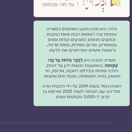
גלויה היא מגזין מקוון המתקיים כספריה
צומחת ובה רשומות רבות מאת כותבות
וכותבים מגוונים המביעים קולות שונים
במאמרים, שירים, תפילות, מסות פרוזה,
וראיונות אישיים המרחיבים את הדעת.
מטרת המגזין היא
לְדַבֵּר גְּלוּיוֹת עַל מָה
שֶׁכָּמוּס
, באמצעות הנגשת ידע על זוגיות,
הלכה ומיניות ובכללם: רווקות, אירוסין, חיי
נישואין, בניית המשפחה, טקסי חיים ומוגנוּת.
המגזין נוסד בשנת 2019 על-ידי הרבנית שרה
סגל־כץ. עם הכניסה לשנת 2025 פורסמו בו
קרוב ל-3,000 טקסטים שונים.