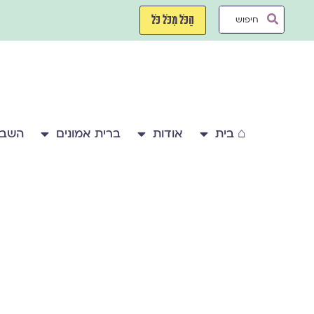
ילוג
Search
תוכן
הַכֹּל מִכֹּל כֹּל
...
⌂ בית
אודות
ברית אמונים
השבע