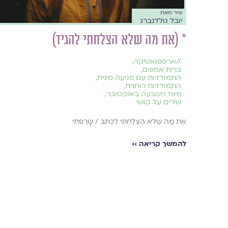
שיר מאת
יובל גולדנברג
* (את מה שלא הצלחתי להגיד)
//
ארספואטיקה
,
ברית אמונים
,
התמודדות עם פגיעה מינית
,
התמודדות רוחנית
,
מאז השבעה באוקטובר
,
שירים על קושי
אֶת מָה שֶׁלֹּא הִצְלַחְתִּי לִכְתֹּב / שָׂרַפְתִּי
להמשך קריאה ››