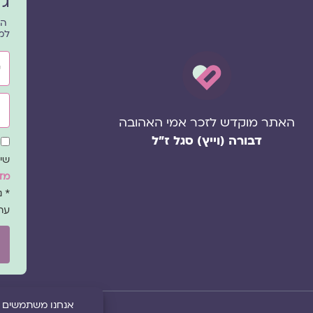
גל
הפ
למ
שם
אימ
האתר מוקדש לזכר אמי האהובה
דבורה (וייץ) סגל ז"ל
שד
הס
שיו
מדי
* 
עת