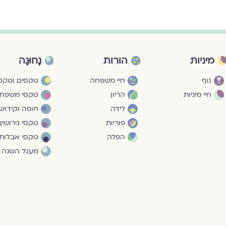
מיניות
הורות
נָחוּגָה
גוף
חיי משפחה
טקסים וטקסי
חיי מיניות
הריון
טקסי משפח
לידה
חופה וקידושי
פוריות
טקסי גירושין
הפלה
טקסי אבלות
מעגל השנה