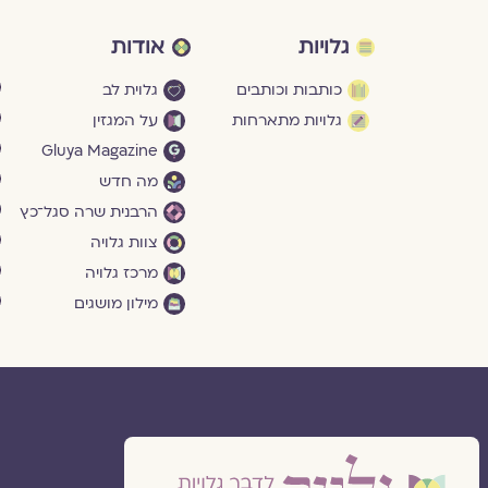
גלויות
אודות
כותבות וכותבים
גלוית לב
גלויות מתארחות
על המגזין
Gluya Magazine
מה חדש
הרבנית שרה סגל־כץ
צוות גלויה
מרכז גלויה
מילון מושגים