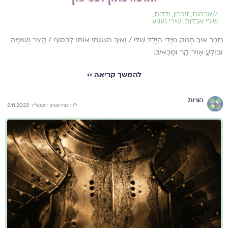
//
אבהות
,
זיכרון
,
ילדוּת
,
שירי אבלות
,
שירי געגוע
נִזְכַּר אֵיךְ חָמַק מִיָּדַי הַיֶּלֶד שֶׁלִּי / וְאֵיךְ הִשַּׂגְתִּי אוֹתוֹ לְבַסּוֹף / קְצַר נְשִׁימָה
וּבוֹלֵעַ אֲוִיר קַר וּמַכְאִיב.
להמשך קריאה ››
הורות
י״ח מרחשוון תשפ״ד 2.11.2023