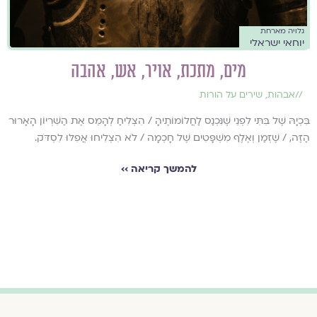
גלויה מארחת
יוחאי ישראלי
מים, מתכת, אויר, אש, אהבה
//
אבהות
,
שירים על הורות
בִּכְיָהּ שֶׁל בִּתִּי לִפְנֵי שֶׁנִּכְנַס לַחֲלוֹמוֹתֶיהָ / הִצְלִיחַ לְהָמֵס אֶת הַשִּׁרְיוֹן הָאָרוּר
הַזֶּה, / שֶׁזְּמַן וְאֶלֶף מִשְׁפָּטִים שֶׁל חָכְמָה / לֹא הִצְלִיחוּ אֲפִלּוּ לִסְדֹּק.
להמשך קריאה ››