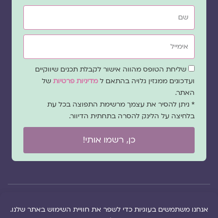
שם
אימייל
שדה
שליחת הטופס מהווה אישור לקבלת תכנים שיווקיים
הסכמה
ועדכונים ממגזין גלויה בהתאם ל
מדיניות פרטיות
של
האתר.
* ניתן להסיר את עצמך מרשימת התפוצה בכל עת
בלחיצה על הלינק להסרה בתחתית הדיוור.
כן, רשמו אותי!
© 2026 כל
במקרה
הוקם ב ❤ על ידי –
הזכויות של מגזין
של