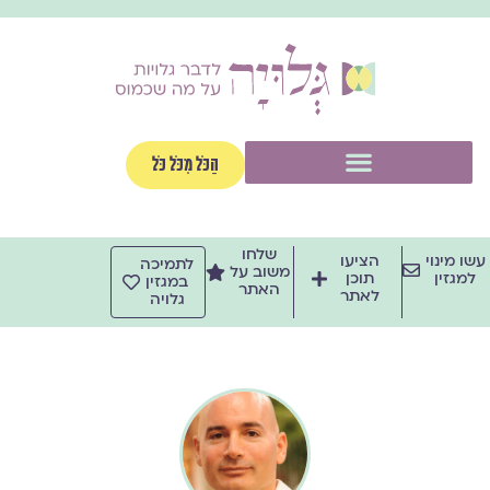
ילוג
תוכן
תפריט
הַכֹּל מִכֹּל כֹּל
שלחו
עשו מינוי
הציעו
לתמיכה
משוב על
למגזין
תוכן
במגזין
האתר
לאתר
גלויה