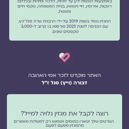
באמצעות הנגשת ידע על זוגיות, הלכה ומיניות ובכללם:
רווקות, אירוסין, חיי נישואין, בניית המשפחה, טקסי חיים
ומוגנוּת.
המגזין נוסד בשנת 2019 על-ידי הרבנית שרה סגל־כץ.
עם הכניסה לשנת 2025 פורסמו בו קרוב ל-3,000
טקסטים שונים.
האתר מוקדש לזכר אמי האהובה
דבורה (וייץ) סגל ז"ל
רוצה לקבל את מגזין גלויה למייל?
הפרטים שלך ישארו כמוסים וישמשו רק למשלוח מאמרים
מהמגזין מפעם לפעם.