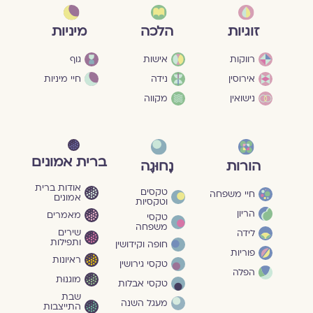
מיניות
זוגיות
הלכה
גוף
רווקות
אישות
חיי מיניות
אירוסין
נידה
נישואין
מקווה
ברית אמונים
הורות
נָחוּגָה
אודות ברית
טקסים
חיי משפחה
אמונים
וטקסיות
הריון
מאמרים
טקסי
משפחה
שירים
לידה
ותפילות
חופה וקידושין
פוריות
ראיונות
טקסי גירושין
הפלה
מוגנוּת
טקסי אבלות
שבת
מעגל השנה
התייצבות