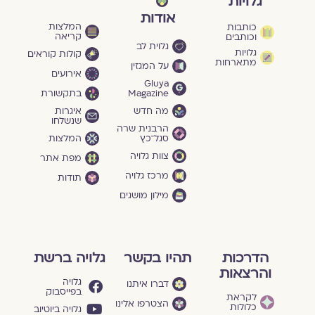
גלויות
אודות
המלצות
כותבות
קריאה
וכותבים
גלוית לב
גלויות
קולות קוראים
מתארחות
על המגזין
אירועים
Gluya
Magazine
בתקשורת
מה חדש
איגרות
שנשלחו
הרבנית שרה
סגל־כץ
המלצות
צוות גלויה
מפת אתר
מרכז גלויה
תודות
מילון מושגים
הדרכות
תהיו בקשר
גלויה ברשת
והרצאות
גלויה
דברו איתנו
בפייסבוק
לקראת
הצטרפו אלינו
כלולות
גלויה ביוטיוב