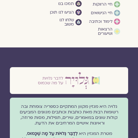
תמכו בנו
חיי הרווקות
הציעו לנו תוכן
חיי הנישואים
שלחו לנו
לימוד וכתיבה
משוב
הרצאות
ושיעורים
גלויה היא מגזין מקוון המתקיים כספריה צומחת ובה
רשומות רבות מאת כותבות וכותבים מגוונים המביעים
קולות שונים במאמרים, שירים, תפילות, מסות פרוזה,
וראיונות אישיים המרחיבים את הדעת.
מטרת המגזין היא
לְדַבֵּר גְּלוּיוֹת עַל מָה שֶׁכָּמוּס
,