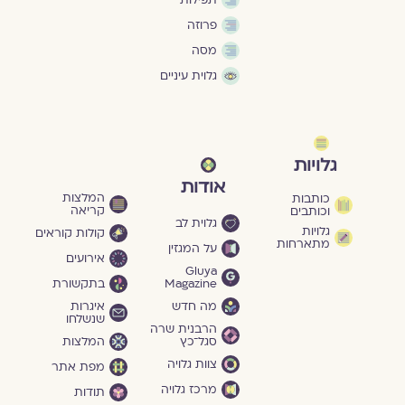
תפילות
פרוזה
מסה
גלוית עיניים
גלויות
אודות
המלצות
כותבות
קריאה
וכותבים
גלוית לב
גלויות
קולות קוראים
מתארחות
על המגזין
אירועים
Gluya
Magazine
בתקשורת
מה חדש
איגרות
שנשלחו
הרבנית שרה
סגל־כץ
המלצות
צוות גלויה
מפת אתר
מרכז גלויה
תודות