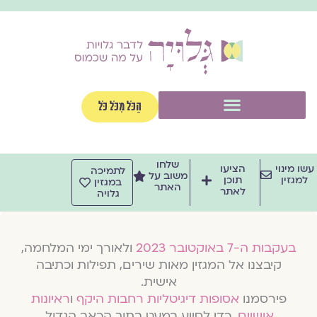
וג
וכן
תפריט
הַכֹּל מִכֹּל כֹּל
שלחו
שו מינוי
הציעו
לתמיכה
משוב על
למגזין
תוכן
במגזין
האתר
לאתר
גלויה
בעקבות ה-7 באוקטובר 2023
ולאורך ימי המלחמה,
קיבצנו אל המגזין מאות שירים, תפילות וכתיבה
אישית.
פירסמנו
אסופות דיגיטליות רחבות היקף
ו
ראיונות
אישיים
, כדי לסייע במעט בתוך הכאב הגדול.