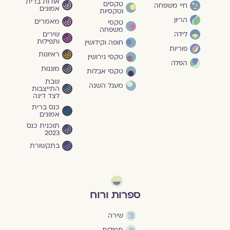
אודות ברית
טקסים
חיי משפחה
אמונים
וטקסיות
הריון
מאמרים
טקסי
משפחה
שירים
לידה
ותפילות
חופה וקידושין
פוריות
ראיונות
טקסי גירושין
הפלה
מוגנוּת
טקסי אבלות
שבת
מעגל השנה
התייצבות
לצד דינה
כנס ברית
אמונים
תוכנית כנס
2023
בתקשורת
ספרות ורוח
שירה