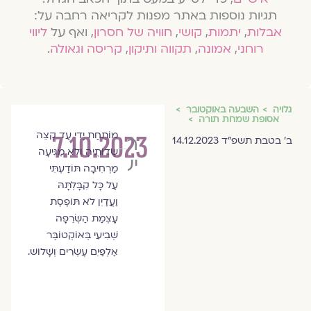
תגיות נוספות באתר מפנות לקריאה רחבה על:
אבלות
,
יתמות
,
קושי
,
חוויה של חסרון
, ואף על
ליווי
רוחני
,
אמונה
,
תקווה ותיקון
,
קריסה וגאולה
.
גלויה
השבעה באוקטובר
אסופת שמחת תורה
7.10.2023
מוֹתַחַת יָדִי עַד קְצֵה
רחלי
ב׳ בטבת תשפ״ד 14.12.2023
שְׂדוֹתֶיהָ וְלֹא מַגִּיעָה
יעקב
מַרְחִיבָה תּוֹדַעְתִּי
עַל כָּל קִבָּלְתָּהּ
וַעֲדַיִן לֹא תּוֹפֶסֶת
עָצְמַת הַשְּׂרֵפָה
שְׁבִיעִי בְּאוֹקְטוֹבֶּר
אַלְפַּיִם עֶשְׂרִים וְשָׁלוֹשׁ.