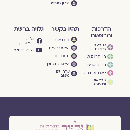
מילון מושגים
הדרכות
תהיו בקשר
גלויה ברשת
והרצאות
גלויה
דברו איתנו
בפייסבוק
לקראת
הצטרפו אלינו
כלולות
גלויה ביוטיוב
תמכו בנו
חיי הרווקות
הציעו לנו תוכן
חיי הנישואים
שלחו לנו
לימוד וכתיבה
משוב
הרצאות
ושיעורים