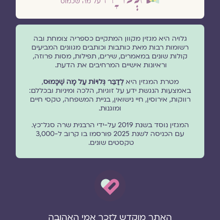
גלויה היא מגזין מקוון המתקיים כספריה צומחת ובה
רשומות רבות מאת כותבות וכותבים מגוונים המביעים
קולות שונים במאמרים, שירים, תפילות, מסות פרוזה,
וראיונות אישיים המרחיבים את הדעת.
מטרת המגזין היא
לְדַבֵּר גְּלוּיוֹת עַל מָה שֶׁכָּמוּס
,
באמצעות הנגשת ידע על זוגיות, הלכה ומיניות ובכללם:
רווקות, אירוסין, חיי נישואין, בניית המשפחה, טקסי חיים
ומוגנוּת.
המגזין נוסד בשנת 2019 על-ידי הרבנית שרה סגל־כץ.
עם הכניסה לשנת 2025 פורסמו בו קרוב ל-3,000
טקסטים שונים.
האתר מוקדש לזכר אמי האהובה