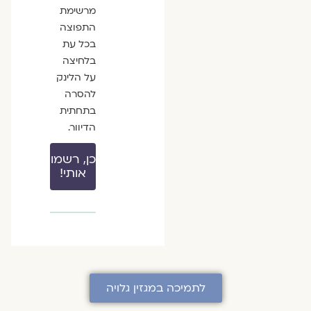
מרשימת
התפוצה
בכל עת
בלחיצה
על הלינק
להסרה
בתחתית
הדיוור.
כן, רשמו
אותי!
לתמיכה במגזין גלויה