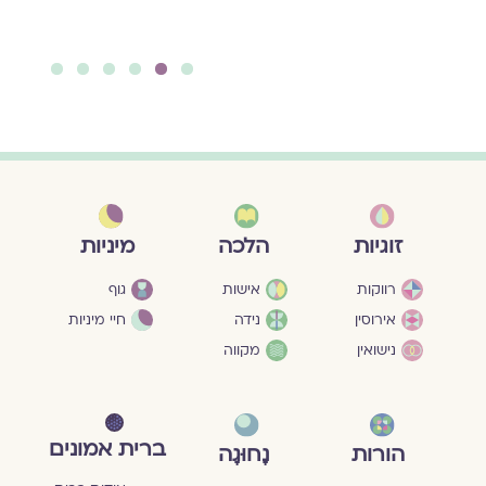
להמשך קריאה ››
6
5
4
3
2
1
מיניות
זוגיות
הלכה
גוף
רווקות
אישות
חיי מיניות
אירוסין
נידה
נישואין
מקווה
ברית אמונים
הורות
נָחוּגָה