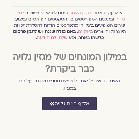
אנא עקבו אחר
תקנון האתר
ביחס לתנאי השימוש ב
מגזין
גלויה
ובתכנים המפורסמים בו. הטקסטים הפואטיים וביצועי
שירים המופיעים ב׳גלויה׳ מתפרסמים הודות להסדרת זכויות
היוצרות והיוצרים ב
אקו״ם
.
באם נפלה שגגה ויש לתקן פרסום
כלשהו באתר, אנא
שלחו לנו הודעה
.
במילון המונחים של מגזין גלויה
כבר ביקרת?
האינדקס שיוביל אותך לנושאים נוספים שנכתב עליהם
במגזין.
אל״ף בי״ת גלויה