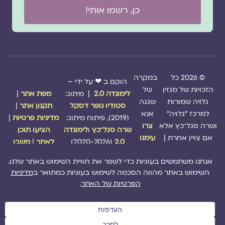
כן, רשמו אותי!
© 2026 כל
במקרה
הוקם ב ❤ על ידי –
הזכויות של מגזין
של
לימונדה 2.0
| מיתוג:
מפת אתר
|
גלויה שמורות
שגגה
סטודיו נופר דסקל
תקנון אתר
|
למרכז "גלויה"
אנא
(2019), פיתוח מיתוג:
מדיניות פרטיות
|
ושרה סגל־כץ אלא
צרו
שרה סגל־כץ
ו
לימונדה
הציעו תוכן
אם צויין אחרת |
עימנו
2.0
(2020-2026)
לאתר
|
משבו
קשר
אותנו
|
תמכו בנו