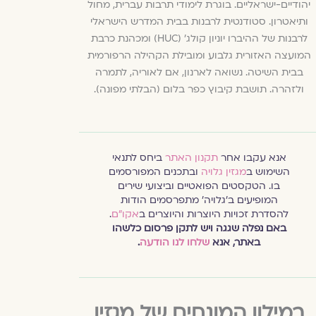
יהודיים-ישראליים. בוגרת לימודי תרבות עברית, מחול
ותיאטרון. סטודנטית לרבנות בבית המדרש הישראלי
לרבנות של ההיברו יוניון קולג' (HUC) ומכהנת כרבת
המועצה האזורית גלבוע ומובילת הקהילה הרפורמית
בבית השיטה. נשואה לארנון, אם לאוריה, לתמרה
ולזהרה. תושבת קיבוץ כפר בלום (הבלתי מפונה).
אנא עקבו אחר
תקנון האתר
ביחס לתנאי
השימוש ב
מגזין גלויה
ובתכנים המפורסמים
בו. הטקסטים הפואטיים וביצועי שירים
המופיעים ב׳גלויה׳ מתפרסמים הודות
להסדרת זכויות היוצרות והיוצרים ב
אקו״ם
.
באם נפלה שגגה ויש לתקן פרסום כלשהו
באתר, אנא
שלחו לנו הודעה
.
במילון המונחים של מגזין