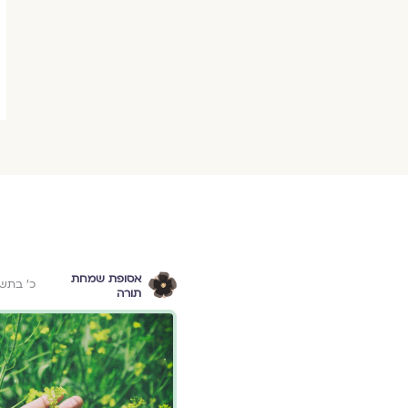
אסופת שמחת
כ׳ בתש
תורה