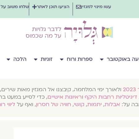
עשו מינוי למגזין
הציעו תוכן לאתר
שלחו משוב על
ה באוקטובר
ספרות ורוח
זוגיות
הלכה
ולאורך ימי המלחמה, קיבצנו אל המגזין מאות שירים, 
דיגיטליות רחבות היקף
ו
ראיונות אישיים
, כדי לסייע במעט בת
בה על:
אבלות
,
יתמות
,
קושי
,
חוויה של חסרון
, ואף על
ליווי רו