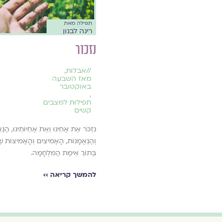
תפילה מאת
רינה לבנון
נזכור
//
אבלות
,
מאז השבעה
באוקטובר
,
תפילות למצבים
קשים
נִזְכֹּר אֶת אַחֵינוּ וְאֶת אַחְיוֹתֵינוּ, הַנֶּ
וְהַנֶּאֱמָנוֹת, הָאַמִּיצִים וְהָאַמִּיצוֹת שֶׁ
בְּתוֹךְ אֵימַת הַמִּלְחָמָה.
להמשך קריאה ››