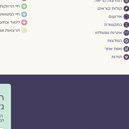
המלצות קריאה
חיי הרווקות
קולות קוראים
חיי הנישואי
אירועים
לימוד וכתיב
בתקשורת
הרצאות ושי
איגרות שנשלחו
המלצות
מפת אתר
תודות
ר
גל
הפ
למ