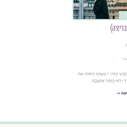
 בריצה)
ן
ה
בַּקַּיִץ הַזֶּה. / בְּעֵינֶיךָ רָאִיתִי אֶת
וֹת / לֹא הָיְתָה אַזְעָקָה
ה ››