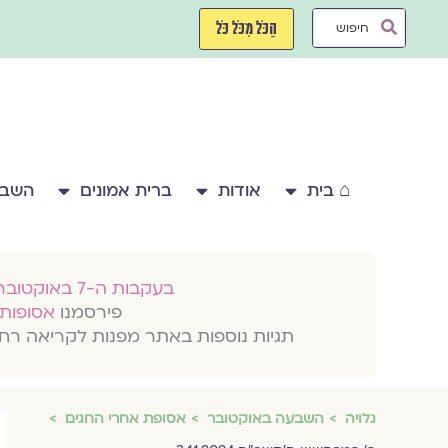
ילוג
Search
תוכן
הַכֹּל מִכֹּל כֹּל
...
⌂ בית
אודות
ברית אמונים
השבע
בעקבות ה-7 באוקטובר 2023
פירסמנו
אסופות 
תגיות נוספות באתר מפנות לקריאה רח
גלויה
השבעה באוקטובר
אסופת אחרי החגים