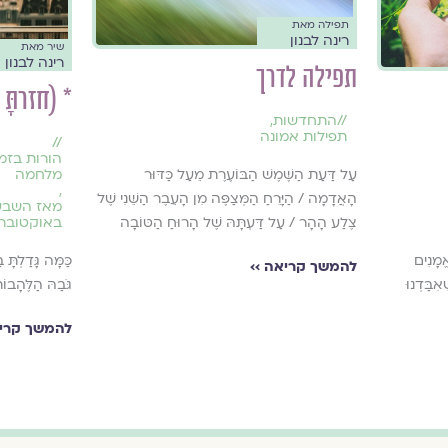
תפילה מאת
רינה לבנון
שיר מאת
רינה לבנון
תפילה לדרך
* (חזרתָּ
//
התחדשות
,
תפילות אמונה
//
הורות בזמ
מלחמה
עַל דַּעַת הַשֶּׁמֶשׁ הַבּוֹעֶרֶת מֵעַל כַּדּוּר
,
הָאֲדָמָה / הַיָּרֵחַ הַמְּצַפֶּה מִן הָעֵבֶר הַשֵּׁנִי שֶׁל
מאז השבע
באוקטובר
צֶלַע הָהָר / עַל דַּעְתָּהּ שֶׁל הָרוּחַ הַטּוֹבָה
אֱמָנִים
כַּמָּה גָּדַלְתָּ 
להמשך קריאה ››
אִבַּדְנוּ
גֹּבַהּ הַלֶּהָב
להמשך קריא