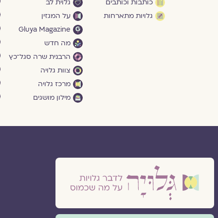
כותבות וכותבים
גלוית לב
גלויות מתארחות
על המגזין
Gluya Magazine
מה חדש
הרבנית שרה סגל־כץ
צוות גלויה
מרכז גלויה
מילון מושגים