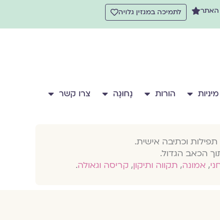
 האתר
לתמיכה במגזין גלויה
מיניות
הורות
נָחוּגָה
צרו קשר
תפילות וכתיבה אישית.
וך הכאב הגדול.
חני
,
אמונה
,
תקווה ותיקון
,
קריסה וגאולה
.