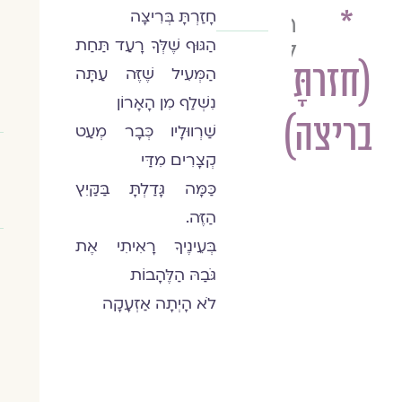
*
חָזַרְתָּ בְּרִיצָה
רינה
הַגּוּף שֶׁלְּךָ רָעַד תַּחַת
לבנון
(חזרתָּ
הַמְּעִיל שֶׁזֶּה עַתָּה
נִשְׁלַף מִן הָאָרוֹן
בריצה)
שַׁרְווּלָיו כְּבָר מְעַט
קְצָרִים מִדַּי
כַּמָּה גָּדַלְתָּ בַּקַּיִץ
הַזֶּה.
בְּעֵינֶיךָ רָאִיתִי אֶת
גֹּבַהּ הַלֶּהָבוֹת
לֹא הָיְתָה אַזְעָקָה