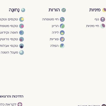
מיניות
הורות
נָחוּגָה
גוף
חיי משפחה
טקסים וטקסי
חיי מיניות
הריון
טקסי משפח
לידה
חופה וקידושי
פוריות
טקסי גירושין
הפלה
טקסי אבלות
מעגל השנה
הדרכות והרצאו
לקראת כלו