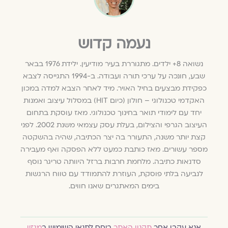
נעמה קדוש
נשואה 8+ ילדים. מתגוררת בעיר מודיעין. ילידת 1976 בבאר
שבע, חונכה על ערכי תורה ועבודה. ב-1994 התגייסה לצבא
כפקידת מבצעים בחיל האויר. מיד לאחר הצבא למדה במכון
האקדמי טכנולוגי – חולון (כיום HIT) במסלול עיצוב ואמנות
יחד עם לימודי תואר בחינוך טכנולוגי. מאז עוסקת בתחום
העיצוב הגרפי והצילום, בעלת עסק עצמאי משנת 2002. לפני
קצת יותר משנה, התעורר בה יצר הכתיבה, שהיה בהשקטה
מספר עשורים. מאז כותבת כמעט ללא הפסקה ואף מעבירה
סדנאות כתיבה. מלחמת חרבות ברזל היוותה טריגר נוסף
לנביעה בלתי פוסקת, העוזרת להתמודד עם טווח הרגשות
בימים המאתגרים שאנו חווים.
אנא עקבו אחר
תקנון האתר
ביחס לתנאי השימוש ב
מגזין