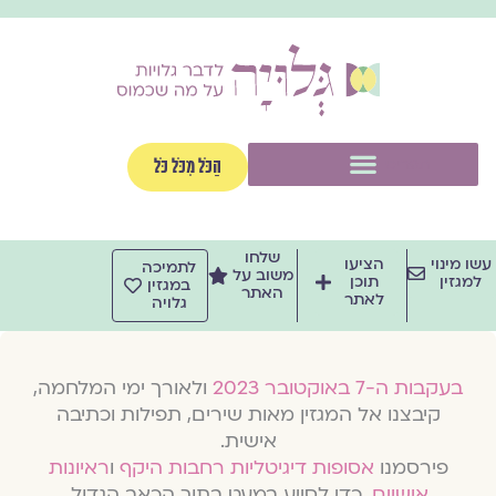
וג
וכן
תפריט
הַכֹּל מִכֹּל כֹּל
שלחו
שו מינוי
הציעו
לתמיכה
משוב על
למגזין
תוכן
במגזין
האתר
לאתר
גלויה
בעקבות ה-7 באוקטובר 2023
ולאורך ימי המלחמה,
קיבצנו אל המגזין מאות שירים, תפילות וכתיבה
אישית.
פירסמנו
אסופות דיגיטליות רחבות היקף
ו
ראיונות
אישיים
, כדי לסייע במעט בתוך הכאב הגדול.