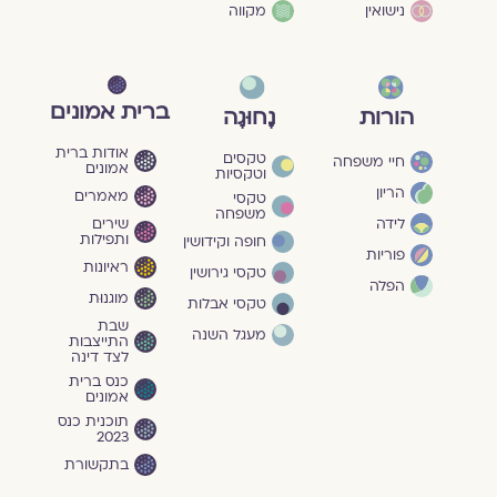
נישואין
מקווה
ברית אמונים
הורות
נָחוּגָה
אודות ברית
טקסים
חיי משפחה
אמונים
וטקסיות
הריון
מאמרים
טקסי
משפחה
שירים
לידה
ותפילות
חופה וקידושין
פוריות
ראיונות
טקסי גירושין
הפלה
מוגנוּת
טקסי אבלות
שבת
מעגל השנה
התייצבות
לצד דינה
כנס ברית
אמונים
תוכנית כנס
2023
בתקשורת