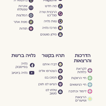
Magazine
בתקשורת
מה חדש
איגרות
שנשלחו
הרבנית שרה
סגל־כץ
המלצות
צוות גלויה
מפת אתר
מרכז גלויה
תודות
מילון מושגים
הדרכות
תהיו בקשר
גלויה ברשת
והרצאות
גלויה
דברו איתנו
בפייסבוק
לקראת
הצטרפו אלינו
כלולות
גלויה ביוטיוב
תמכו בנו
חיי הרווקות
הציעו לנו תוכן
חיי הנישואים
שלחו לנו
לימוד וכתיבה
משוב
הרצאות
ושיעורים