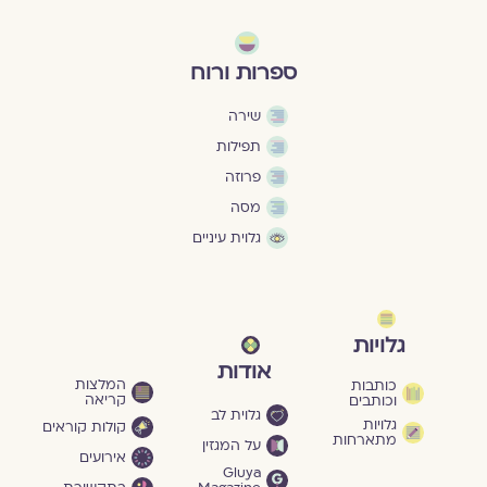
ספרות ורוח
שירה
תפילות
פרוזה
מסה
גלוית עיניים
גלויות
אודות
המלצות
כותבות
קריאה
וכותבים
גלוית לב
גלויות
קולות קוראים
מתארחות
על המגזין
אירועים
Gluya