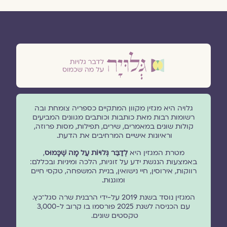
גלויה היא מגזין מקוון המתקיים כספריה צומחת ובה
רשומות רבות מאת כותבות וכותבים מגוונים המביעים
קולות שונים במאמרים, שירים, תפילות, מסות פרוזה,
וראיונות אישיים המרחיבים את הדעת.
מטרת המגזין היא
לְדַבֵּר גְּלוּיוֹת עַל מָה שֶׁכָּמוּס
,
באמצעות הנגשת ידע על זוגיות, הלכה ומיניות ובכללם:
רווקות, אירוסין, חיי נישואין, בניית המשפחה, טקסי חיים
ומוגנוּת.
המגזין נוסד בשנת 2019 על-ידי הרבנית שרה סגל־כץ.
עם הכניסה לשנת 2025 פורסמו בו קרוב ל-3,000
טקסטים שונים.