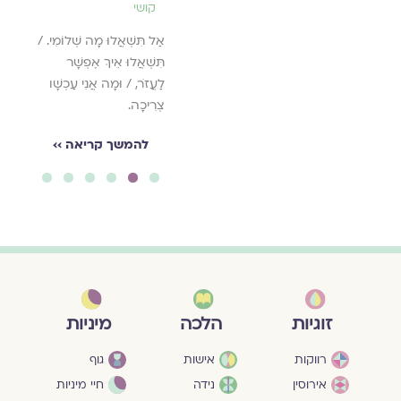
קושי
להמשך קריאה ››
אַל תִּשְׁאֲלוּ מָה שְׁלוֹמִי. /
תִּשְׁאֲלוּ אֵיךְ אֶפְשָׁר
לַעֲזֹר, / וּמָה אֲנִי עַכְשָׁו
צְרִיכָה.
להמשך קריאה ››
6
5
4
3
2
1
מיניות
זוגיות
הלכה
גוף
רווקות
אישות
חיי מיניות
אירוסין
נידה