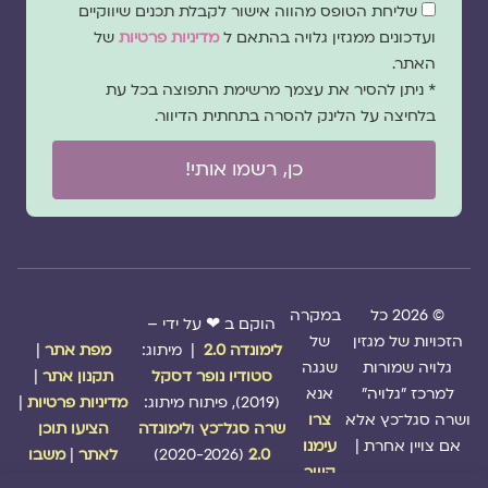
שדה
שליחת הטופס מהווה אישור לקבלת תכנים שיווקיים
הסכמה
ועדכונים ממגזין גלויה בהתאם ל
מדיניות פרטיות
של
האתר.
* ניתן להסיר את עצמך מרשימת התפוצה בכל עת
בלחיצה על הלינק להסרה בתחתית הדיוור.
כן, רשמו אותי!
© 2026 כל
במקרה
הוקם ב ❤ על ידי –
הזכויות של מגזין
של
לימונדה 2.0
| מיתוג:
מפת אתר
|
גלויה שמורות
שגגה
סטודיו נופר דסקל
תקנון אתר
|
למרכז "גלויה"
אנא
(2019), פיתוח מיתוג:
מדיניות פרטיות
|
ושרה סגל־כץ אלא
צרו
שרה סגל־כץ
ו
לימונדה
הציעו תוכן
אם צויין אחרת |
עימנו
2.0
(2020-2026)
לאתר
|
משבו
קשר
אותנו
|
תמכו בנו