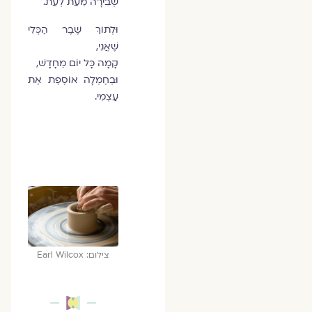
שְׁבִירָה מֵעֵת לְעֵת.
וּלְתוֹךְ שֶׁבֶר הַכְּלִי
שֶׁאֲנִי,
קָמָה כָּל יוֹם מֵחָדָשׁ,
וּבְחֶמְלָה אוֹסֶפֶת אֶת
עַצְמִי.
צילום: Earl Wilcox