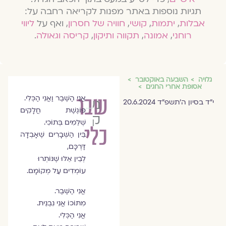
תגיות נוספות באתר מפנות לקריאה רחבה על:
אבלות
,
יתמות
,
קושי
,
חוויה של חסרון
, ואף על
ליווי
רוחני
,
אמונה
,
תקווה ותיקון
,
קריסה וגאולה
.
גלויה
השבעה באוקטובר
אסופת אחרי החגים
שבר
אֲנִי הַשֶּׁבֶר וַאֲנִי הַכְּלִי.
נעמה
י״ד בסיון ה׳תשפ״ד 20.6.2024
פּוֹגֶשֶׁת חֲלָקִים
קדוש
שְׁלֵמִים בְּתוֹכִי.
כלי
בֵּין הַשְּׁבָרִים שֶׁאָבְדָה
דַּרְכָּם,
לְבֵין אֵלּוּ שֶׁנּוֹתְרוּ
עוֹמְדִים עַל מְקוֹמָם.
אֲנִי הַשֶּׁבֶר.
מִתּוֹכוֹ אֲנִי נִבְנֵית.
אֲנִי הַכְּלִי.