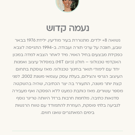
נעמה קדוש
נשואה 8+ ילדים. מתגוררת בעיר מודיעין. ילידת 1976 בבאר
שבע, חונכה על ערכי תורה ועבודה. ב-1994 התגייסה לצבא
כפקידת מבצעים בחיל האויר. מיד לאחר הצבא למדה במכון
האקדמי טכנולוגי – חולון (כיום HIT) במסלול עיצוב ואמנות
יחד עם לימודי תואר בחינוך טכנולוגי. מאז עוסקת בתחום
העיצוב הגרפי והצילום, בעלת עסק עצמאי משנת 2002. לפני
קצת יותר משנה, התעורר בה יצר הכתיבה, שהיה בהשקטה
מספר עשורים. מאז כותבת כמעט ללא הפסקה ואף מעבירה
סדנאות כתיבה. מלחמת חרבות ברזל היוותה טריגר נוסף
לנביעה בלתי פוסקת, העוזרת להתמודד עם טווח הרגשות
בימים המאתגרים שאנו חווים.