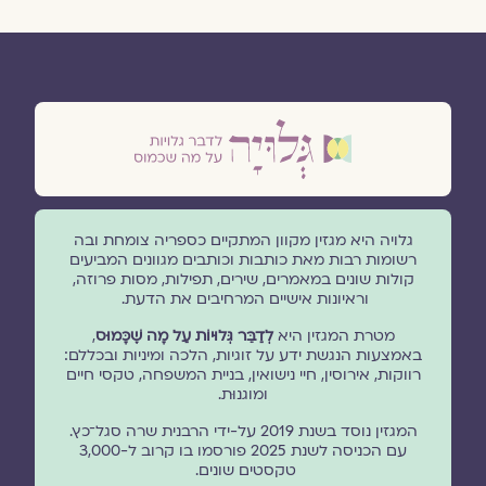
גלויה היא מגזין מקוון המתקיים כספריה צומחת ובה
רשומות רבות מאת כותבות וכותבים מגוונים המביעים
קולות שונים במאמרים, שירים, תפילות, מסות פרוזה,
וראיונות אישיים המרחיבים את הדעת.
מטרת המגזין היא
לְדַבֵּר גְּלוּיוֹת עַל מָה שֶׁכָּמוּס
,
באמצעות הנגשת ידע על זוגיות, הלכה ומיניות ובכללם:
רווקות, אירוסין, חיי נישואין, בניית המשפחה, טקסי חיים
ומוגנוּת.
המגזין נוסד בשנת 2019 על-ידי הרבנית שרה סגל־כץ.
עם הכניסה לשנת 2025 פורסמו בו קרוב ל-3,000
טקסטים שונים.