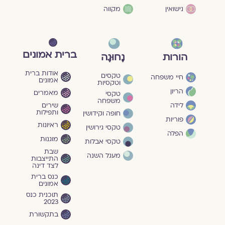
נישואין
מקווה
ברית אמונים
הורות
נָחוּגָה
אודות ברית
טקסים
חיי משפחה
אמונים
וטקסיות
הריון
מאמרים
טקסי
משפחה
שירים
לידה
ותפילות
חופה וקידושין
פוריות
ראיונות
טקסי גירושין
הפלה
מוגנוּת
טקסי אבלות
שבת
מעגל השנה
התייצבות
לצד דינה
כנס ברית
אמונים
תוכנית כנס
2023
בתקשורת