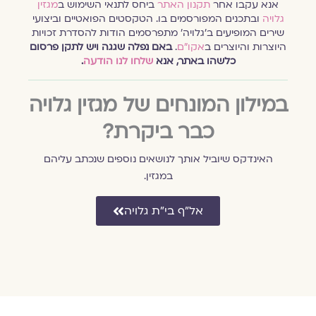
אנא עקבו אחר
תקנון האתר
ביחס לתנאי השימוש ב
מגזין
גלויה
ובתכנים המפורסמים בו. הטקסטים הפואטיים וביצועי
שירים המופיעים ב׳גלויה׳ מתפרסמים הודות להסדרת זכויות
היוצרות והיוצרים ב
אקו״ם
.
באם נפלה שגגה ויש לתקן פרסום
כלשהו באתר, אנא
שלחו לנו הודעה
.
במילון המונחים של מגזין גלויה
כבר ביקרת?
האינדקס שיוביל אותך לנושאים נוספים שנכתב עליהם
במגזין.
אל״ף בי״ת גלויה