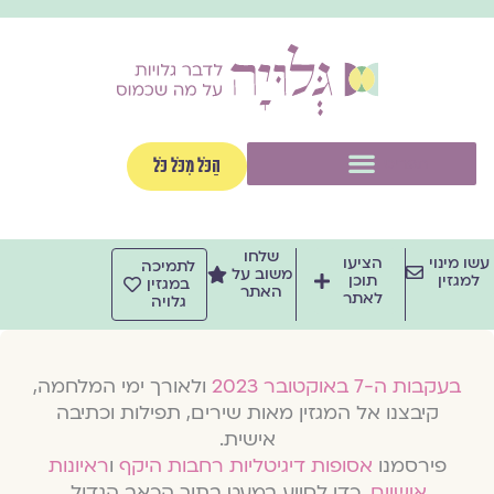
וג
וכן
תפריט
הַכֹּל מִכֹּל כֹּל
שלחו
שו מינוי
הציעו
לתמיכה
משוב על
למגזין
תוכן
במגזין
האתר
לאתר
גלויה
בעקבות ה-7 באוקטובר 2023
ולאורך ימי המלחמה,
קיבצנו אל המגזין מאות שירים, תפילות וכתיבה
אישית.
פירסמנו
אסופות דיגיטליות רחבות היקף
ו
ראיונות
אישיים
, כדי לסייע במעט בתוך הכאב הגדול.