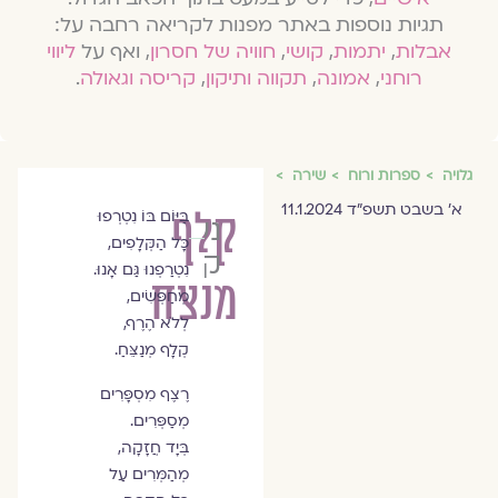
תגיות נוספות באתר מפנות לקריאה רחבה על:
אבלות
,
יתמות
,
קושי
,
חוויה של חסרון
, ואף על
ליווי
רוחני
,
אמונה
,
תקווה ותיקון
,
קריסה וגאולה
.
גלויה
ספרות ורוח
שירה
א׳ בשבט תשפ״ד 11.1.2024
קלף
בַּיּוֹם בּוֹ נִטְרְפוּ
נעמה
כָּל הַקְּלָפִים,
קדוש
נִטְרַפְנוּ גַּם אָנוּ.
מנצח
מְחַפְּשִׂים,
לְלֹא הֶרֶף,
קְלָף מְנַצֵּחַ.
רֶצֶף מִסְפָּרִים
מְסַפְּרִים.
בְּיָד חֲזָקָה,
מְהַמְּרִים עַל