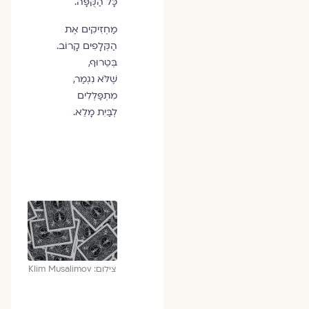
כָּל הַקֻּפָּה.
מַחְזִיקִים אֶת
הַקְּלָפִים קָרוֹב.
בְּטֵרוּף,
שֶׁלֹּא נִגְמַר,
מִתְפַּלְּלִים
לְבַּיִת מָלֵא.
צילום: Klim Musalimov