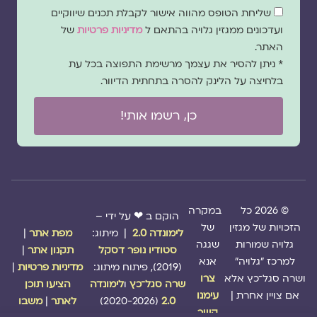
שדה
שליחת הטופס מהווה אישור לקבלת תכנים שיווקיים
הסכמה
ועדכונים ממגזין גלויה בהתאם ל
מדיניות פרטיות
של
האתר.
* ניתן להסיר את עצמך מרשימת התפוצה בכל עת
בלחיצה על הלינק להסרה בתחתית הדיוור.
כן, רשמו אותי!
© 2026 כל
במקרה
הוקם ב ❤ על ידי –
הזכויות של מגזין
של
לימונדה 2.0
| מיתוג:
מפת אתר
|
גלויה שמורות
שגגה
סטודיו נופר דסקל
תקנון אתר
|
למרכז "גלויה"
אנא
(2019), פיתוח מיתוג:
מדיניות פרטיות
|
ושרה סגל־כץ אלא
צרו
שרה סגל־כץ
ו
לימונדה
הציעו תוכן
אם צויין אחרת |
עימנו
2.0
(2020-2026)
לאתר
|
משבו
קשר