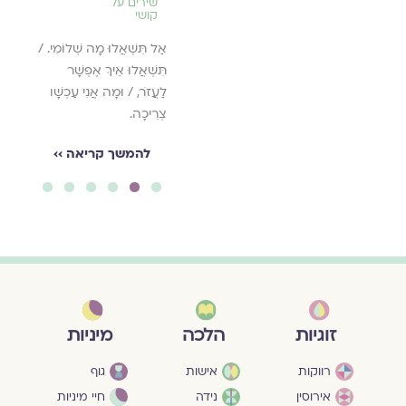
שירים על
קושי
אָנָּא נִנָּחֵם? הֵן אַחֵינוּ /
אֵינָם עִמָּנוּ עַכְשָׁו.
אַל תִּשְׁאֲלוּ מָה שְׁלוֹמִי. /
תִּשְׁאֲלוּ אֵיךְ אֶפְשָׁר
להמשך קריאה ››
לַעֲזֹר, / וּמָה אֲנִי עַכְשָׁו
צְרִיכָה.
להמשך קריאה ››
6
5
4
3
2
1
מיניות
זוגיות
הלכה
גוף
רווקות
אישות
חיי מיניות
אירוסין
נידה