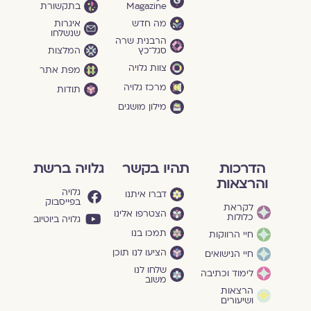
Magazine
בתקשורת
מה חדש
איגרות
שנשלחו
הרבנית שרה
סגל־כץ
המלצות
צוות גלויה
מפת אתר
מרכז גלויה
תודות
מילון מושגים
הדרכות
תהיו בקשר
גלויה ברשת
והרצאות
גלויה
דברו איתנו
בפייסבוק
לקראת
הצטרפו אלינו
כלולות
גלויה ביוטיוב
תמכו בנו
חיי הרווקות
הציעו לנו תוכן
חיי הנישואים
שלחו לנו
לימוד וכתיבה
משוב
הרצאות
ושיעורים