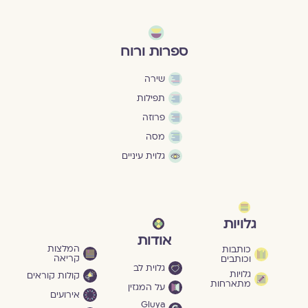
ספרות ורוח
שירה
תפילות
פרוזה
מסה
גלוית עיניים
גלויות
אודות
המלצות
כותבות
קריאה
וכותבים
גלוית לב
גלויות
קולות קוראים
מתארחות
על המגזין
אירועים
Gluya