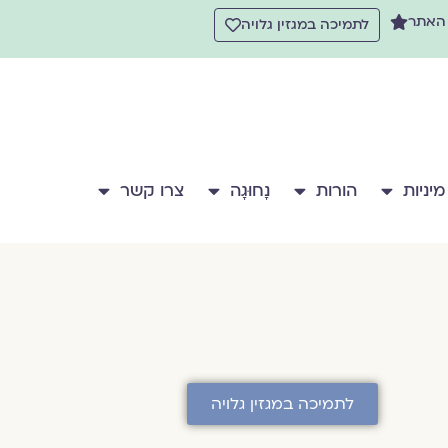
 האתר
לתמיכה במגזין גלויה
מיניות
הורות
נָחוּגָה
צרו קשר
לתמיכה במגזין גלויה