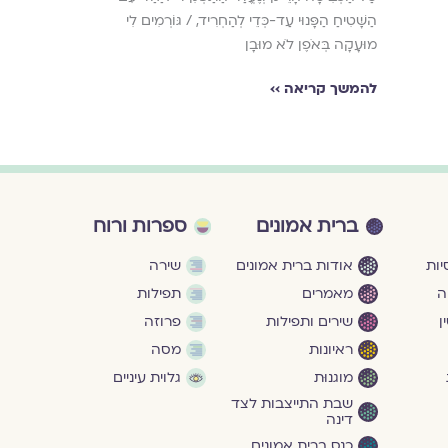
הַשָּׁטִיחַ הַפָּנוּי עַד-כְּדֵי לְהַחְרִיד, / גּוֹרְמִים לִי
מוּעָקָה בְּאֹפֶן לֹא מוּבָן
להמשך קריאה ››
ברית אמונים
ספרות ורוח
ות
אודות ברית אמונים
שירה
ה
מאמרים
תפילות
ן
שירים ותפילות
פרוזה
ראיונות
מסה
מוגנוּת
גלוית עיניים
שבת התייצבות לצד
דינה
כנס ברית אמונים