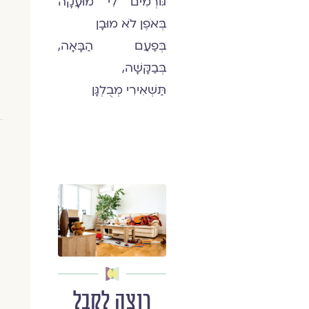
גּוֹרְמִים לִי מוּעָקָה
בְּאֹפֶן לֹא מוּבָן
בְּפַעַם הַבָּאָה,
בְּבַקָּשָׁה,
תַּשְׁאִירִי מְבֻלְגָּן
רוצה לקבל