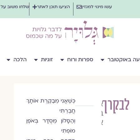
עשו מינוי למגזין
הציעו תוכן לאתר
שלחו משוב על
ה באוקטובר
ספרות ורוח
זוגיות
הלכה
לבקרך
כְּשֶׁאֲנִי מְבַקֶּרֶת אוֹתָךְ
איה
חֲבֶרְתִּי
בר
אוריין
וְהַסָּלוֹן מְסֻדָּר בְּאֹפֶן
מוֹפְתִי