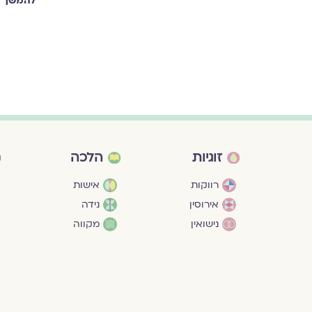
להמשך ק
זוגיות
הלכה
רווקות
אישות
אירוסין
נידה
נישואין
מקווה