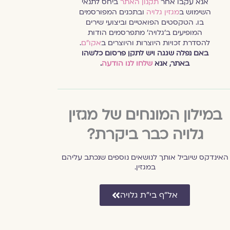
אנא עקבו אחר
תקנון האתר
ביחס לתנאי
השימוש ב
מגזין גלויה
ובתכנים המפורסמים
בו. הטקסטים הפואטיים וביצועי שירים
המופיעים ב׳גלויה׳ מתפרסמים הודות
להסדרת זכויות היוצרות והיוצרים ב
אקו״ם
.
באם נפלה שגגה ויש לתקן פרסום כלשהו
באתר, אנא
שלחו לנו הודעה
.
במילון המונחים של מגזין
גלויה כבר ביקרת?
האינדקס שיוביל אותך לנושאים נוספים שנכתב עליהם
במגזין.
אל״ף בי״ת גלויה