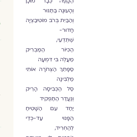
הַקָּפֶה כְּבָר מוּכָן
וְהָעוּגָה בַּתַּנּוּר
וְהַבַּיִת בְּרֹב מוֹטִיבַצְיָה
ב
חָדוּר-
שֶׁתֵּדְעִי,
הַכִּיּוֹר הַמַּבְרִיק
מַעֲלֶה בִּי דִּמְעָה
סַפָּתֵךְ הַצְּחֹרָה אוֹתִי
מַלְבִּינָה
סַל הַכְּבִיסָה הָרֵיק
בת
וְנֶעֱדַר הַתַּפְקִיד
יַחַד עִם הַשָּׁטִיחַ
הַפָּנוּי עַד-כְּדֵי
לְהַחְרִיד,