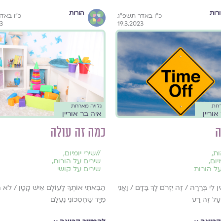
רות
הורות
כ״ו באדר תשפ״ג
כ״ו באד
23
19.3.2023
רחת
גלויה מארחת
אוריין
איה בר אוריין
כמה זה עולה
ות
,
//
שירי יומיום
,
יום
,
שירים על הורות
,
על הורות
שירים על קושי
 לִי בְּרֵרָה / זֶה יִזְרֹם לָךְ בַּדָּם / וַאֲנִי
הֵבֵאתִי אוֹתְךָ לָעוֹלָם אִישׁ קָטָן / לֹא הֵב
 עַל זֶה רַע
מִיָּד שֶׁחֶסְכוֹנִי נֶעְלַם