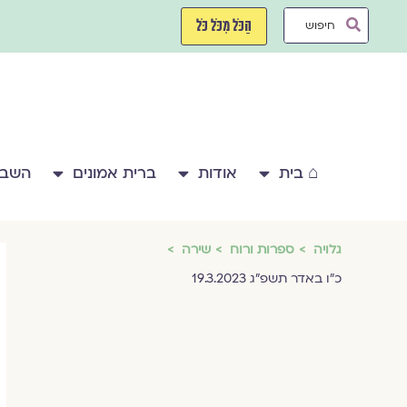
ילוג
Search
תוכן
הַכֹּל מִכֹּל כֹּל
...
⌂ בית
אודות
ברית אמונים
השבע
גלויה
ספרות ורוח
שירה
כ״ו באדר תשפ״ג 19.3.2023