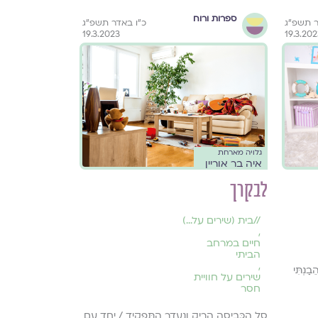
ספרות ורוח
ר תשפ״ג
כ״ו באדר תשפ״ג
19.3.2023
19.3.20
גלויה מארחת
איה בר אוריין
לבקרך
//
בית (שירים על...)
,
חיים במרחב
הביתי
,
ַנְתִּי
שירים על חוויית
חסר
סַל הַכְּבִיסָה הָרֵיק וְנֶעֱדַר הַתַּפְקִיד / יַחַד עִם