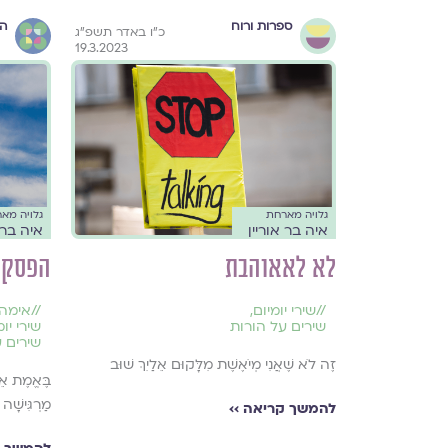
ספרות ורוח
הו
כ״ו באדר תשפ״ג
19.3.2023
גלויה מארחת
גלויה מא
איה בר אוריין
איה בר 
לא לאאוהבת
הפסקה
//
שירי יומיום
,
//
אימה
שירים על הורות
שירי יומ
שירים 
זֶה לֹא שֶׁאֲנִי מְיֹאֶשֶׁת מִלָּקוּם אֵלַיִךְ שׁוּב
בֶּאֱמֶת אֵין
מַרְגִּישָׁה
להמשך קריאה ››