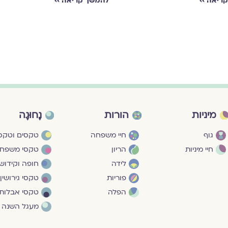
ריאה ››
להמשך קריאה ››
מיניות
הורות
נָחוּגָה
גוף
חיי משפחה
טקסים וטקסי
חיי מיניות
הריון
טקסי משפח
לידה
חופה וקידושי
פוריות
טקסי גירושין
הפלה
טקסי אבלות
מעגל השנה