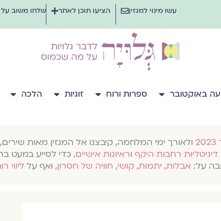
עשו מינוי למגזין
הציעו תוכן לאתר
שלחו משוב על
ה באוקטובר
ספרות ורוח
זוגיות
הלכה
ולאורך ימי המלחמה, קיבצנו אל המגזין מאות שירים, 
דיגיטליות רחבות היקף
ו
ראיונות אישיים
, כדי לסייע במעט בת
בה על:
אבלות
,
יתמות
,
קושי
,
חוויה של חסרון
, ואף על
ליווי רו