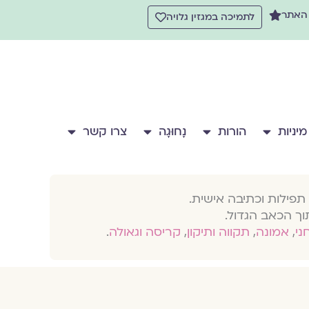
 האתר
לתמיכה במגזין גלויה
מיניות
הורות
נָחוּגָה
צרו קשר
תפילות וכתיבה אישית.
וך הכאב הגדול.
חני
,
אמונה
,
תקווה ותיקון
,
קריסה וגאולה
.