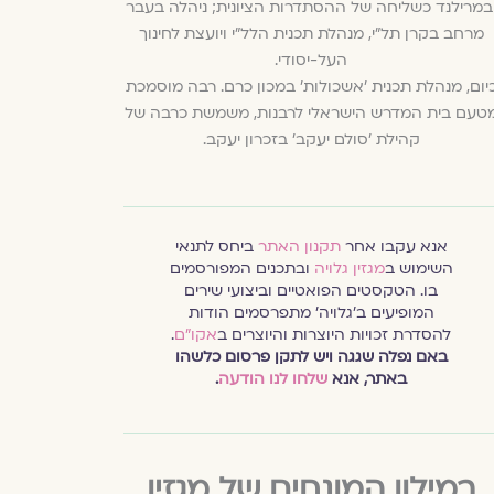
במרילנד כשליחה של ההסתדרות הציונית; ניהלה בעבר
מרחב בקרן תל"י, מנהלת תכנית הלל"י ויועצת לחינוך
העל-יסודי.
יום, מנהלת תכנית ׳אשכולות׳ במכון כרם. רבה מוסמכת
טעם בית המדרש הישראלי לרבנות, משמשת כרבה של
קהילת 'סולם יעקב' בזכרון יעקב.
אנא עקבו אחר
תקנון האתר
ביחס לתנאי
השימוש ב
מגזין גלויה
ובתכנים המפורסמים
בו. הטקסטים הפואטיים וביצועי שירים
המופיעים ב׳גלויה׳ מתפרסמים הודות
להסדרת זכויות היוצרות והיוצרים ב
אקו״ם
.
באם נפלה שגגה ויש לתקן פרסום כלשהו
באתר, אנא
שלחו לנו הודעה
.
במילון המונחים של מגזין