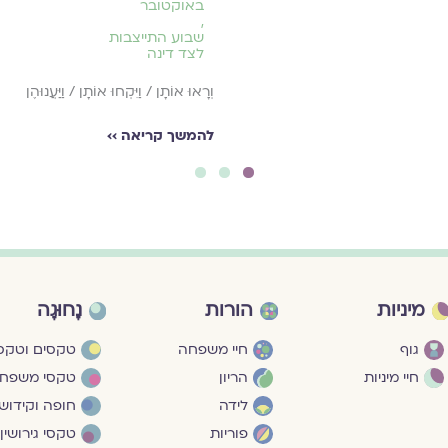
באוקטובר
,
שבוע התייצבות
לצד דינה
וְרָאוּ אוֹתָן / וַיִּקְחוּ אוֹתָן / וַיַּעֲנוּהֶן
להמשך קריאה ››
3
2
1
מיניות
הורות
נָחוּגָה
גוף
חיי משפחה
טקסים וטקסי
חיי מיניות
הריון
טקסי משפח
לידה
חופה וקידושי
פוריות
טקסי גירושין