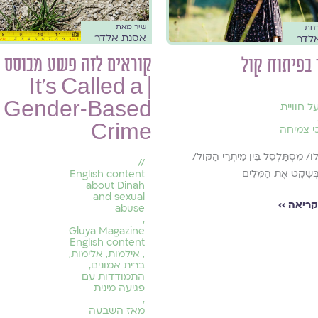
שיר מאת
רחת
אסנת אלדר
לדר
קוראים לזה פשע מבוסס 
בפיתוח קול
| It’s Called a
Gender-Based
ל חוויית
Crime
י צמיחה
לוֹ/ מִסְתַּלְסֵל בֵּין מֵיתְרֵי הַקּוֹל/
//
ְּשֶׁקֶט אֶת הַמִּלִּים
English content
about Dinah
and sexual
ריאה ››
abuse
,
Gluya Magazine
English content
,
אילמות
,
אלימות
,
ברית אמונים
,
התמודדות עם
פגיעה מינית
,
מאז השבעה