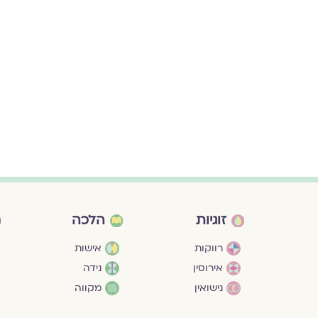
זוגיות
הלכה
רווקות
אישות
אירוסין
נידה
נישואין
מקווה