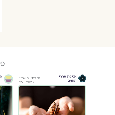
פו
אסופת אחרי
ספ
אדר א׳ התשפ״ד
ה׳ בסיון תשפ״ג
החגים
25.5.2023
22.2.2024