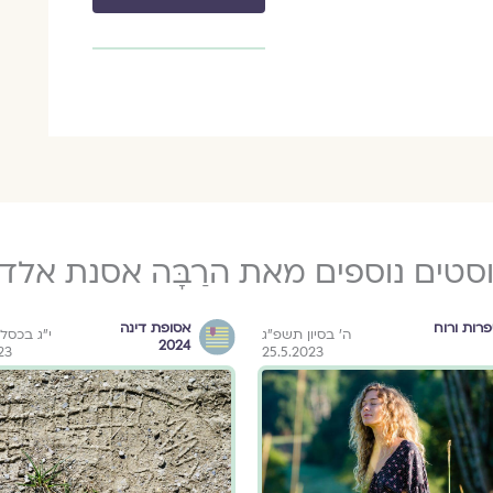
סטים נוספים מאת הרַבָּה אסנת אלד
רות ורוח
אסופת דינה
ה׳ בסיון תשפ״ג
י"ג בכסל
2024
23
25.5.2023