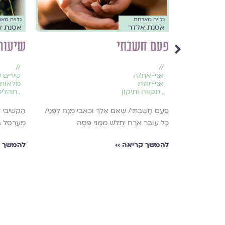
גלויה מארחת
גלויה מא
אסנת אלדר
אסנת א
פעם חשבתי
שיעור 
//
//
אני-את/ה
שירים ע
אני-זולת
מלאות
,
תקווה ותיקון
,
תהליכ
פַּעַם חָשַׁבְתִּי/ שֶׁאִם אֵלֵךְ וּכְאֵבִי מֻנָּח לְפָנַי/
הַקְשִׁיבִי 
כָּל עוֹבֵר אֹרַח יִתְלֹשׁ מִמֶּנִּי פִּסָּה
מְעַרְסֵל ב
ְכַנֶּסֶת בִּטְנָהּ
להמשך קריאה ››
להמשך ק
ְנֶה מִבְצַר