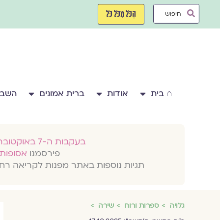
ילוג
Search
תוכן
הַכֹּל מִכֹּל כֹּל
...
⌂ בית
אודות
ברית אמונים
השבע
בעקבות ה-7 באוקטובר 2023
פירסמנו
אסופות 
תגיות נוספות באתר מפנות לקריאה רח
גלויה
ספרות ורוח
שירה