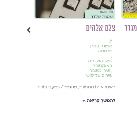
שיר מאת
גלויה מארחת
אסנת אלדר
אסנת אלדר
מגדר
צלם אלהים
על חטא
//
//
חשבון נפש
אמונה בזמן
מלחמה
בְּרָכוֹת וּקְלָלוֹת מ
,
אוֹפָה עוּגָה וְטוֹע
מאז השבעה
באוקטובר
שֶׁנִּשְׁכְּחוּ / אֶת הַד
,
שירי משבר
,
שירים על קושי
להמשך קריאה ›
רָאִיתִי אוֹתוֹ מִתְפּוֹרֵר, מִתְפַּזֵּר / כִּמְעַט בּוֹרֵחַ
להמשך קריאה ››