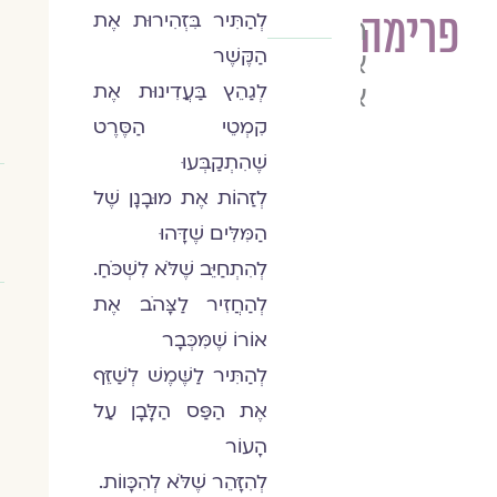
פרימה
לְהַתִּיר בִּזְהִירוּת אֶת
הרַבָּה
הַקֶּשֶׁר
אסנת
אלדר
לְגַהֵץ בַּעֲדִינוּת אֶת
קִמְטֵי הַסֶּרֶט
שֶׁהִתְקַבְּעוּ
לְזַהוֹת אֶת מוּבָנָן שֶׁל
הַמִּלִּים שֶׁדָּהוּ
לְהִתְחַיֵּב שֶׁלֹּא לִשְׁכֹּחַ.
לְהַחֲזִיר לַצָּהֹב אֶת
אוֹרוֹ שֶׁמִּכְּבָר
לְהַתִּיר לַשֶּׁמֶשׁ לְשַׁזֵּף
אֶת הַפַּס הַלָּבָן עַל
הָעוֹר
לְהִזָּהֵר שֶׁלֹּא לְהִכָּווֹת.