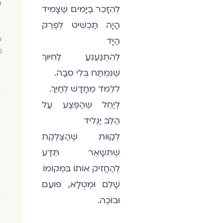
ו
לְהִזָּכֵר בַּיָּמִים שֶׁצָּמִיד
הָיָה תַּכְשִׁיט לְפֶרֶק
כ
הַיָּד
מ
לְהִתְגַּעְגֵּעַ לַחִיּוּךְ
שֶׁנִּמְתַּח בְּלִי סִבָּה.
לִלְמֹד מֵחָדָשׁ לְחַיֵּךְ.
לְיַחֵל שֶׁהַפֶּצַע עַל
הַלֵּב יַגְלִיד
לְקַוּוֹת שֶׁהַצַּלֶּקֶת
שֶׁתִּשָּׁאֵר תֵּדַע
לְהַחֲזִיק אוֹתוֹ בִּמְקוֹמוֹ
שָׁלֵם וּמְטֻלָּא, פּוֹעֵם
וּבוֹכֶה.