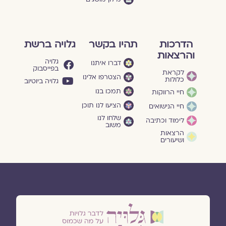
הדרכות
תהיו בקשר
גלויה ברשת
והרצאות
גלויה
דברו איתנו
בפייסבוק
לקראת
הצטרפו אלינו
כלולות
גלויה ביוטיוב
תמכו בנו
חיי הרווקות
הציעו לנו תוכן
חיי הנישואים
שלחו לנו
לימוד וכתיבה
משוב
הרצאות
ושיעורים