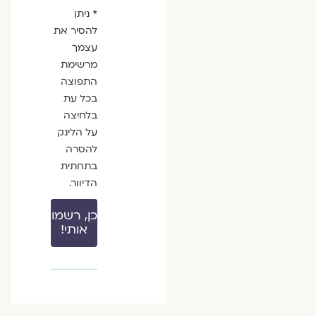
* ניתן
להסיר את
עצמך
מרשימת
התפוצה
בכל עת
בלחיצה
על הלינק
להסרה
בתחתית
הדיוור.
כן, רשמו
אותי!