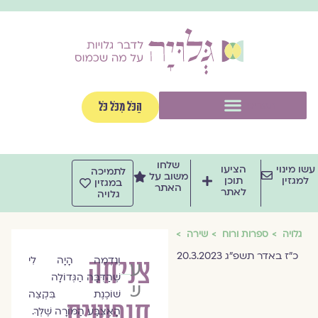
וג
וכן
תפריט
הַכֹּל מִכֹּל כֹּל
שלחו
שו מינוי
הציעו
לתמיכה
משוב על
למגזין
תוכן
במגזין
האתר
לאתר
גלויה
גלויה
ספרות ורוח
שירה
כ״ז באדר תשפ״ג 20.3.2023
צניחה
וְנִדְמֶה הָיָה לִי
ענבר
שֶׁהַדֻּבָּה הַגְּדוֹלָה
שפרוני
שׁוֹכֶנֶת בִּקְצֵה
חופשית
הָאֶצְבַּע הַמּוֹרָה שֶׁלְּךָ.