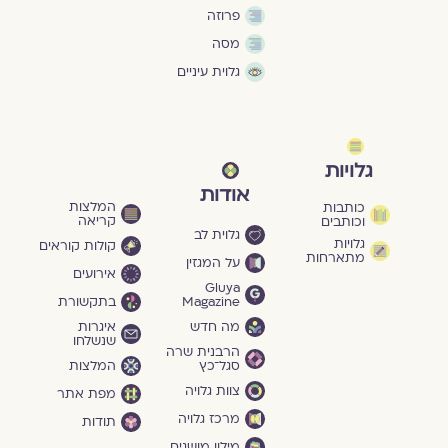
פרוזה
מסה
גלוית עיניים
גלויות
אודות
המלצות
כותבות
קריאה
וכותבים
גלוית לב
גלויות
קולות קוראים
מתארחות
על המגזין
אירועים
Gluya
Magazine
בתקשורת
מה חדש
איגרות
שנשלחו
הרבנית שרה
סגל־כץ
המלצות
צוות גלויה
מפת אתר
מרכז גלויה
תודות
מילון מושגים