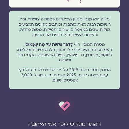
גלויה היא מגזין מקוון המתקיים כספריה צומחת ובה
רשומות רבות מאת כותבות וכותבים מגוונים המביעים
קולות שונים במאמרים, שירים, תפילות, מסות פרוזה,
וראיונות אישיים המרחיבים את הדעת.
מטרת המגזין היא
לְדַבֵּר גְּלוּיוֹת עַל מָה שֶׁכָּמוּס
,
באמצעות הנגשת ידע על זוגיות, הלכה ומיניות ובכללם:
רווקות, אירוסין, חיי נישואין, בניית המשפחה, טקסי חיים
ומוגנוּת.
המגזין נוסד בשנת 2019 על-ידי הרבנית שרה סגל־כץ.
עם הכניסה לשנת 2025 פורסמו בו קרוב ל-3,000
טקסטים שונים.
האתר מוקדש לזכר אמי האהובה