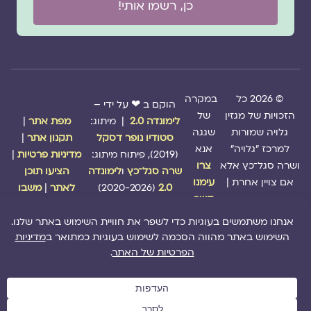
כן, רשמו אותי!
© 2026 כל
במקרה
הוקם ב ❤ על ידי –
הזכויות של מגזין
של
לימונדה 2.0
| מיתוג:
מפת אתר
|
גלויה שמורות
שגגה
סטודיו נופר דסקל
תקנון אתר
|
למרכז "גלויה"
אנא
(2019), פיתוח מיתוג:
מדיניות פרטיות
|
ושרה סגל־כץ אלא
צרו
שרה סגל־כץ
ו
לימונדה
הציעו תוכן
אם צויין אחרת |
עימנו
2.0
(2020-2026)
לאתר
|
משבו
קשר
אותנו
|
תמכו בנו