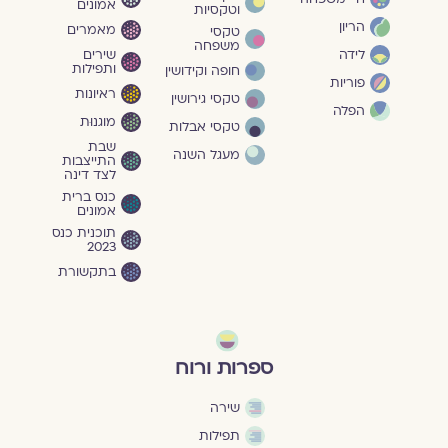
אמונים
וטקסיות
הריון
מאמרים
טקסי
משפחה
שירים
לידה
ותפילות
חופה וקידושין
פוריות
ראיונות
טקסי גירושין
הפלה
מוגנוּת
טקסי אבלות
שבת
מעגל השנה
התייצבות
לצד דינה
כנס ברית
אמונים
תוכנית כנס
2023
בתקשורת
ספרות ורוח
שירה
תפילות