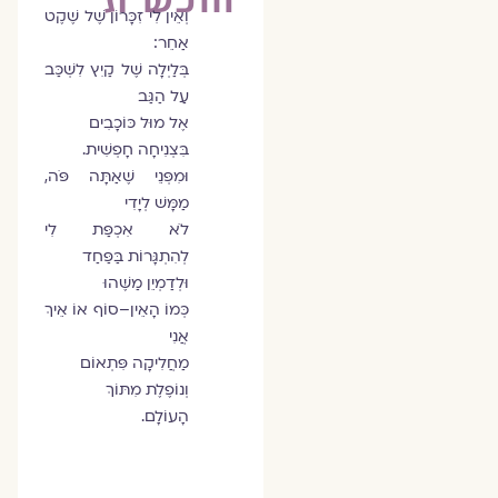
וְאֵין לִי זִכָּרוֹן שֶׁל שֶׁקֶט
אַחֵר:
בְּלַיְלָה שֶׁל קַיִץ לִשְׁכַּב
עַל הַגַּב
אֶל מוּל כּוֹכָבִים
בִּצְנִיחָה חָפְשִׁית.
וּמִפְּנֵי שֶׁאַתָּה פֹּה,
מַמָּשׁ לְיָדִי
לֹא אִכְפַּת לִי
לְהִתְגָּרוֹת בַּפַּחַד
וּלְדַמְיֵן מַשֶּׁהוּ
כְּמוֹ הָאֵין–סוֹף אוֹ אֵיךְ
אֲנִי
מַחֲלִיקָה פִּתְאוֹם
וְנוֹפֶלֶת מִתּוֹךְ
הָעוֹלָם.