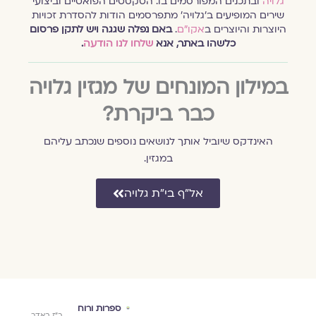
גלויה
ובתכנים המפורסמים בו. הטקסטים הפואטיים וביצועי
שירים המופיעים ב׳גלויה׳ מתפרסמים הודות להסדרת זכויות
היוצרות והיוצרים ב
אקו״ם
.
באם נפלה שגגה ויש לתקן פרסום
כלשהו באתר, אנא
שלחו לנו הודעה
.
במילון המונחים של מגזין גלויה
כבר ביקרת?
האינדקס שיוביל אותך לנושאים נוספים שנכתב עליהם
במגזין.
אל״ף בי״ת גלויה
ספרות ורוח
ספרות ורוח
גוף
כ״ז באדר
כ״ז באדר
כ״ז באדר