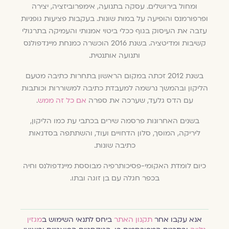
ומחול בירושלים. עסקה בתנועה, אימפרוביזציה, יצירה
ופרפורמנס והופיעה על במות שונות. בעקבות פציעות גופניות
עזבה את העיסוק בגוף ככלי ביטוי אמנותי והעמיקה בתרגולי
קשיבות ומדיטציה. בשנת 2016 הוכשרה כמנחת מיינדפולנס
ותנועה אותנטית.
בשנת 2012 זכתה במקום הראשון בתחרות כתיבה מטעם
הליקון ובהמשך נרשמה למעבדת כתיבה למשוררות וכותבות
עם הדס גלעד, שערכה את ספרה
אם כל זה ממש
.
בשנים האחרונות פרסמה שירים בכתבי עת כמו הליקון,
ליריקה, המוסך, סלון הדחויים ועוד, והשתתפה בסדנאות
כתיבה שונות.
כיום לומדת האקומי-פסיכותרפיה מבוססת מיינדפולנס וחיה
בכפר חגלה עם בן זוגה ובתו.
אנא עקבו אחר
תקנון האתר
ביחס לתנאי השימוש ב
מגזין