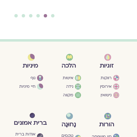
להמשך קריאה ››
6
5
4
3
2
1
מיניות
זוגיות
הלכה
גוף
רווקות
אישות
חיי מיניות
אירוסין
נידה
נישואין
מקווה
ברית אמונים
הורות
נָחוּגָה
אודות ברית
טקסים
חיי משפחה