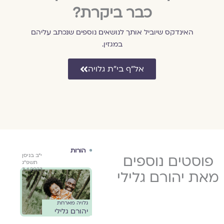
כבר ביקרת?
האינדקס שיוביל אותך לנושאים נוספים שנכתב עליהם
במגזין.
אל״ף בי״ת גלויה
השבעה
הורות
השב
ט׳ בטבת
פוסטים נוספים
ט׳ בטבת
י״ב בניסן
באוקטובר
באו
שיר 
תשפ״ד
תשפ״ד
תשפ״ג
יהור
3.4.2023
21.12.2023
21.12.2023
מאת יהורם גלילי
ת של
א
ה
שיר מאת
גלויה מארחת
//
יהורם גלילי
יהורם גלילי
מאז
השב