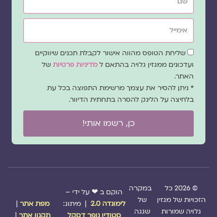
אימייל
שדה
שליחת הטופס מהווה אישור לקבלת תכנים שיווקיים
הסכמה
ועדכונים ממגזין גלויה בהתאם ל
מדיניות פרטיות
של
האתר.
* ניתן להסיר את עצמך מרשימת התפוצה בכל עת
בלחיצה על הלינק להסרה בתחתית הדיוור.
כן, רשמו אותי!
© 2026 כל
במקרה
הוקם ב ❤ על ידי –
הזכויות של מגזין
של
לימונדה 2.0
| מיתוג:
מפת אתר
|
גלויה שמורות
שגגה
סטודיו נופר דסקל
תקנון אתר
|