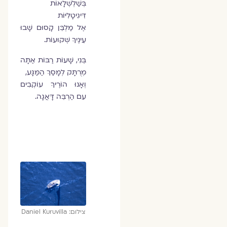
בְּשַׁלְשְׁלָאוֹת
דִּיגִיטָלִיּוֹת
אֶל מַלְבֵּן קָסוּם שָׁבוּ
עֵינֶיךָ שְׁקוּעוֹת.
בְּנִי, שָׁעוֹת רַבּוֹת אַתָּה
מְרֻתָּק לְמָסַךְ הַמַּגָּע,
וְאָנוּ הוֹרֶיךָ עוֹקְבִים
עִם הַרְבֵּה דָּאֲגָה.
צילום: Daniel Kuruvilla