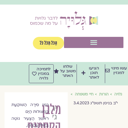
וג
וכן
תפריט
הַכֹּל מִכֹּל כֹּל
שלחו
שו מינוי
הציעו
לתמיכה
משוב על
למגזין
תוכן
במגזין
האתר
לאתר
גלויה
גלויה
הורות
חיי משפחה
י״ב בניסן תשפ״ג 3.4.2023
מלבן
כְּמוֹ סִירָה הַשּׁוֹקַעַת
יהורם
בִּמְצוּלוֹת הַיַּם
גלילי
רֹאשְׁךָ הַצָּעִיר נוֹטֶה
הקסמים
בְּזָוִית עֲקֻמָּה,