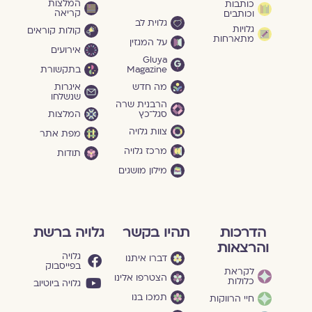
המלצות
כותבות
קריאה
וכותבים
גלוית לב
גלויות
קולות קוראים
מתארחות
על המגזין
אירועים
Gluya
Magazine
בתקשורת
מה חדש
איגרות
שנשלחו
הרבנית שרה
סגל־כץ
המלצות
צוות גלויה
מפת אתר
מרכז גלויה
תודות
מילון מושגים
הדרכות
תהיו בקשר
גלויה ברשת
והרצאות
גלויה
דברו איתנו
בפייסבוק
לקראת
הצטרפו אלינו
כלולות
גלויה ביוטיוב
תמכו בנו
חיי הרווקות