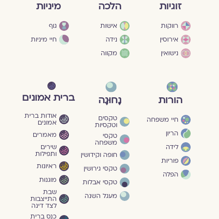
מיניות
זוגיות
הלכה
גוף
רווקות
אישות
חיי מיניות
אירוסין
נידה
נישואין
מקווה
ברית אמונים
הורות
נָחוּגָה
אודות ברית
טקסים
חיי משפחה
אמונים
וטקסיות
הריון
מאמרים
טקסי
משפחה
שירים
לידה
ותפילות
חופה וקידושין
פוריות
ראיונות
טקסי גירושין
הפלה
מוגנוּת
טקסי אבלות
שבת
מעגל השנה
התייצבות
לצד דינה
כנס ברית