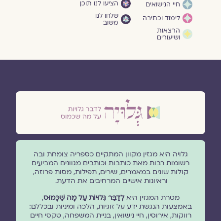
הציעו לנו תוכן
חיי הנישואים
שלחו לנו
לימוד וכתיבה
משוב
הרצאות
ושיעורים
גלויה היא מגזין מקוון המתקיים כספריה צומחת ובה
רשומות רבות מאת כותבות וכותבים מגוונים המביעים
קולות שונים במאמרים, שירים, תפילות, מסות פרוזה,
וראיונות אישיים המרחיבים את הדעת.
מטרת המגזין היא
לְדַבֵּר גְּלוּיוֹת עַל מָה שֶׁכָּמוּס
,
באמצעות הנגשת ידע על זוגיות, הלכה ומיניות ובכללם:
רווקות, אירוסין, חיי נישואין, בניית המשפחה, טקסי חיים