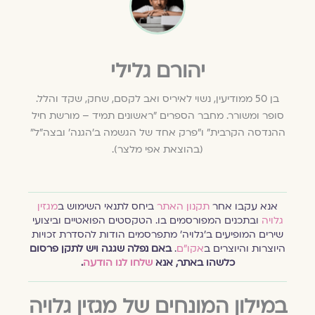
יהורם גלילי
בן 50 ממודיעין, נשוי לאיריס ואב לקסם, שחק, שקד והלל.
סופר ומשורר. מחבר הספרים "ראשונים תמיד – מורשת חיל
ההנדסה הקרבית" ו"פרק אחד של הגשמה ב'הגנה' ובצה"ל"
(בהוצאת אפי מלצר).
אנא עקבו אחר
תקנון האתר
ביחס לתנאי השימוש ב
מגזין
גלויה
ובתכנים המפורסמים בו. הטקסטים הפואטיים וביצועי
שירים המופיעים ב׳גלויה׳ מתפרסמים הודות להסדרת זכויות
היוצרות והיוצרים ב
אקו״ם
.
באם נפלה שגגה ויש לתקן פרסום
כלשהו באתר, אנא
שלחו לנו הודעה
.
במילון המונחים של מגזין גלויה