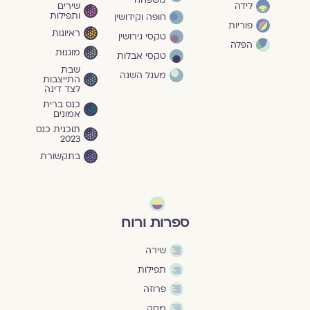
משפחה
שירים
לידה
ותפילות
חופה וקידושין
פוריות
ראיונות
טקסי גירושין
הפלה
מוגנוּת
טקסי אבלות
שבת
מעגל השנה
התייצבות
לצד דינה
כנס ברית
אמונים
תוכנית כנס
2023
בתקשורת
ספרות ורוח
שירה
תפילות
פרוזה
מסה