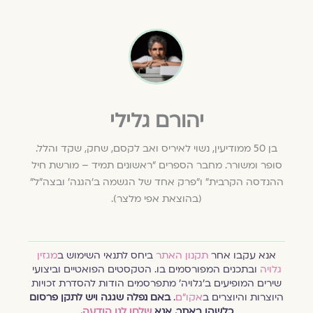
יהורם גלילי
בן 50 ממודיעין, נשוי לאיריס ואב לקסם, שחק, שקד והלל.
סופר ומשורר. מחבר הספרים "ראשונים תמיד – מורשת חיל
ההנדסה הקרבית" ו"פרק אחד של הגשמה ב'הגנה' ובצה"ל"
(בהוצאת אפי מלצר).
אנא עקבו אחר
תקנון האתר
ביחס לתנאי השימוש ב
מגזין
גלויה
ובתכנים המפורסמים בו. הטקסטים הפואטיים וביצועי
שירים המופיעים ב׳גלויה׳ מתפרסמים הודות להסדרת זכויות
היוצרות והיוצרים ב
אקו״ם
.
באם נפלה שגגה ויש לתקן פרסום
כלשהו באתר, אנא
שלחו לנו הודעה
.