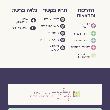
הדרכות
תהיו בקשר
גלויה ברשת
והרצאות
גלויה
דברו איתנו
בפייסבוק
לקראת
הצטרפו אלינו
כלולות
גלויה ביוטיוב
תמכו בנו
חיי הרווקות
הציעו לנו תוכן
חיי הנישואים
שלחו לנו
לימוד וכתיבה
משוב
הרצאות
ושיעורים