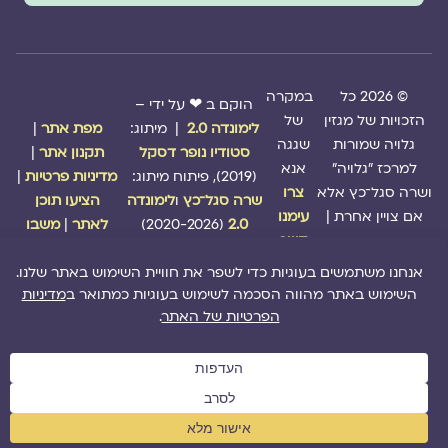
© 2026 כל
במקרה
הוקם ב ❤ על ידי –
הזכויות של מגזין
של
לימונדה 2.0
| מיתוג:
מפת אתר
|
גלויה שמורות
שגגה
סטודיו נופר דסקל
תקנון אתר
|
למרכז "גלויה"
אנא
(2019), פיתוח מיתוג:
מדיניות פרטיות
|
ושרה סגל־כץ אלא
צרו
שרה סגל־כץ
ו
לימונדה
הציעו תוכן
אם צויין אחרת |
עימנו
2.0
(2020-2026)
לאתר
|
משבו
קשר
אותנו
|
תמכו בנו