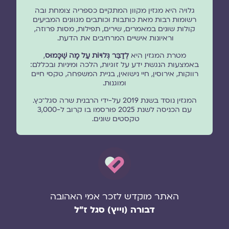
גלויה היא מגזין מקוון המתקיים כספריה צומחת ובה
רשומות רבות מאת כותבות וכותבים מגוונים המביעים
קולות שונים במאמרים, שירים, תפילות, מסות פרוזה,
וראיונות אישיים המרחיבים את הדעת.
מטרת המגזין היא
לְדַבֵּר גְּלוּיוֹת עַל מָה שֶׁכָּמוּס
,
באמצעות הנגשת ידע על זוגיות, הלכה ומיניות ובכללם:
רווקות, אירוסין, חיי נישואין, בניית המשפחה, טקסי חיים
ומוגנוּת.
המגזין נוסד בשנת 2019 על-ידי הרבנית שרה סגל־כץ.
עם הכניסה לשנת 2025 פורסמו בו קרוב ל-3,000
טקסטים שונים.
האתר מוקדש לזכר אמי האהובה
דבורה (וייץ) סגל ז"ל