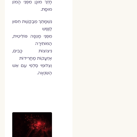
חָזְךָ מוּגָן מִפְּנֵי הָמוֹן
מוּסָת.
נִשְׁמָתְךָ מְבַקֶּשֶׁת חִסּוּן
לַנֶּפֶשׁ
מִפְּנֵי מַגֵּפָה פּוֹלִיטִית,
הַמּוֹתִירָה
נִיצוֹצוֹת כָּבִים,
אַזְעָקוֹת מַחֲרִידוֹת
וְצִלּוּמֵי סֶלְפִי עִם אֵשׁ
הַשִּׂנְאָה.