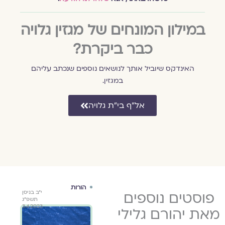
במילון המונחים של מגזין גלויה
כבר ביקרת?
האינדקס שיוביל אותך לנושאים נוספים שנכתב עליהם
במגזין.
אל״ף בי״ת גלויה
הורות
הורות
השב
ט׳ בטבת
פוסטים נוספים
י״ב בניסן
י״ב בניסן
באו
שיר 
תשפ״ד
תשפ״ג
תשפ״ג
יהור
3.4.2023
3.4.2023
21.12.2023
מאת יהורם גלילי