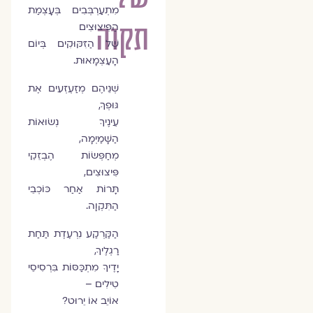
מִתְעַרְבְּבִים בְּעָצְמַת
תקוה
הַפִּיצוּצִים
שֶׁל הַזִּקּוּקִים בְּיוֹם
הָעַצְמָאוּת.
שְׁנֵיהֶם מְזַעְזְעִים אֶת
גּוּפְךָ,
עֵינֶיךָ נְשׂוּאוֹת
הַשָּׁמַיְמָה,
מְחַפְּשׂוֹת הֶבְזֵקֵי
פִּיצוּצִים,
תָּרוֹת אַחַר כּוֹכְבֵי
הַתִּקְוָה.
הַקַּרְקַע נִרְעֶדֶת תַּחַת
רַגְלֶיךָ,
יָדֶיךָ מִתְכַּסּוֹת בִּרְסִיסֵי
טִילִים –
אוֹיֵב אוֹ יֵרוּט?