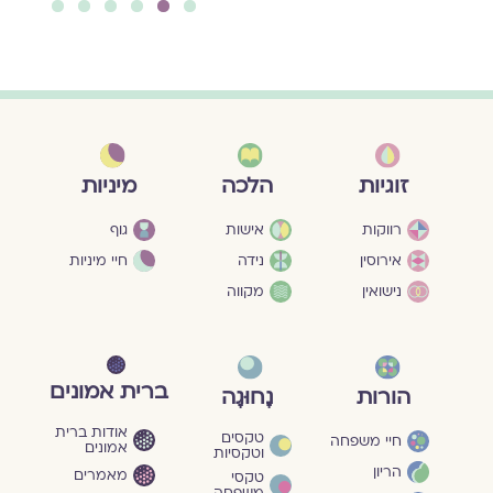
6
5
4
3
2
1
מיניות
זוגיות
הלכה
גוף
רווקות
אישות
חיי מיניות
אירוסין
נידה
נישואין
מקווה
ברית אמונים
הורות
נָחוּגָה
אודות ברית
טקסים
חיי משפחה
אמונים
וטקסיות
הריון
מאמרים
טקסי