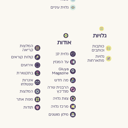
גלוית עיניים
גלויות
אודות
המלצות
כותבות
קריאה
וכותבים
גלוית לב
גלויות
קולות קוראים
מתארחות
על המגזין
אירועים
Gluya
Magazine
בתקשורת
מה חדש
איגרות
שנשלחו
הרבנית שרה
סגל־כץ
המלצות
צוות גלויה
מפת אתר
מרכז גלויה
תודות
מילון מושגים