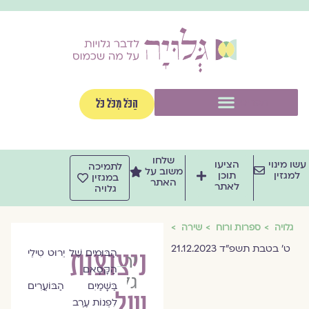
וג
וכן
תפריט
הַכֹּל מִכֹּל כֹּל
שלחו
שו מינוי
הציעו
לתמיכה
משוב על
למגזין
תוכן
במגזין
האתר
לאתר
גלויה
גלויה
ספרות ורוח
שירה
ט׳ בטבת תשפ״ד 21.12.2023
ניצוצות
הַבּוּמִים שֶׁל יֵרוּט טִילֵי
יהורם
הַקָּסָאם
גלילי
בַּשָּׁמַיִם הַבּוֹעֲרִים
של
לִפְנוֹת עֶרֶב