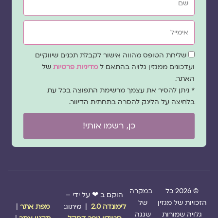
אימייל
שדה
שליחת הטופס מהווה אישור לקבלת תכנים שיווקיים
הסכמה
ועדכונים ממגזין גלויה בהתאם ל
מדיניות פרטיות
של
האתר.
* ניתן להסיר את עצמך מרשימת התפוצה בכל עת
בלחיצה על הלינק להסרה בתחתית הדיוור.
כן, רשמו אותי!
© 2026 כל
במקרה
הוקם ב ❤ על ידי –
הזכויות של מגזין
של
לימונדה 2.0
| מיתוג:
מפת אתר
|
גלויה שמורות
שגגה