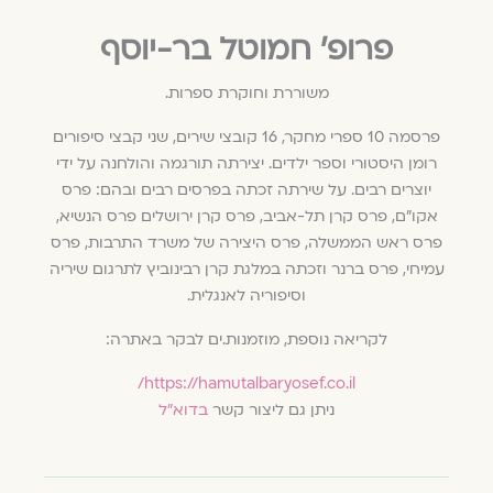
פרופ׳ חמוטל בר-יוסף
משוררת וחוקרת ספרות.
פרסמה 10 ספרי מחקר, 16 קובצי שירים, שני קבצי סיפורים
רומן היסטורי וספר ילדים. יצירתה תורגמה והולחנה על ידי
יוצרים רבים. על שירתה זכתה בפרסים רבים ובהם: פרס
אקו"ם, פרס קרן תל-אביב, פרס קרן ירושלים פרס הנשיא,
פרס ראש הממשלה, פרס היצירה של משרד התרבות, פרס
עמיחי, פרס ברנר וזכתה במלגת קרן רבינוביץ לתרגום שיריה
וסיפוריה לאנגלית.
לקריאה נוספת, מוזמנות.ים לבקר באתרה:
https://hamutalbaryosef.co.il/
ניתן גם ליצור קשר
בדוא"ל