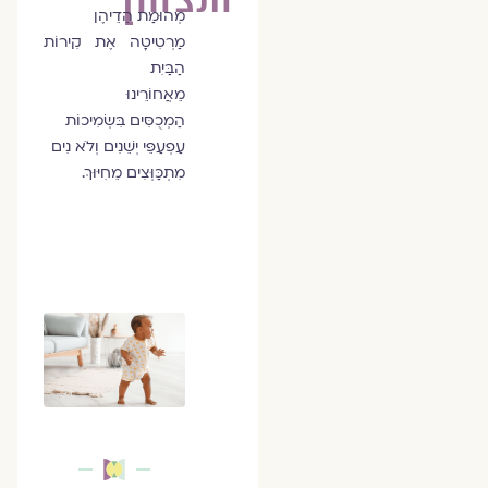
מְהוּמַת הֵדֵיהֶן
מַרְטִיטָה אֶת קִירוֹת
הַבַּיִת
מֵאֲחוֹרֵינוּ
הַמְכֻסִּים בִּשְׂמִיכוֹת
עַפְעַפֵּי יְשֵׁנִים וְלֹא נִים
מִתְכַּוְּצִים מֵחִיּוּךְ.