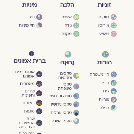
מיניות
זוגיות
הלכה
גוף
רווקות
אישות
חיי מיניות
אירוסין
נידה
נישואין
מקווה
ברית אמונים
הורות
נָחוּגָה
אודות ברית
טקסים
חיי משפחה
אמונים
וטקסיות
הריון
מאמרים
טקסי
משפחה
שירים
לידה
ותפילות
חופה וקידושין
פוריות
ראיונות
טקסי גירושין
הפלה
מוגנוּת
טקסי אבלות
שבת
מעגל השנה
התייצבות
לצד דינה
כנס ברית