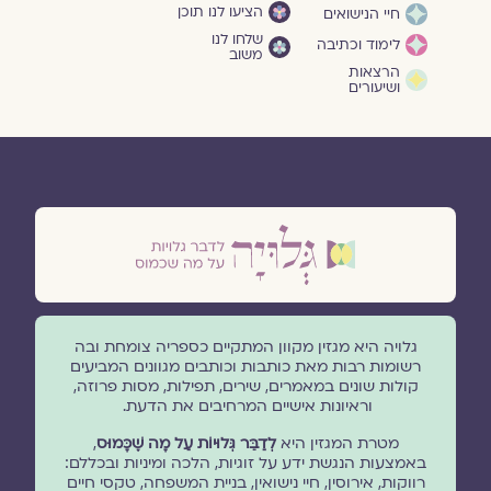
הציעו לנו תוכן
חיי הנישואים
שלחו לנו
לימוד וכתיבה
משוב
הרצאות
ושיעורים
גלויה היא מגזין מקוון המתקיים כספריה צומחת ובה
רשומות רבות מאת כותבות וכותבים מגוונים המביעים
קולות שונים במאמרים, שירים, תפילות, מסות פרוזה,
וראיונות אישיים המרחיבים את הדעת.
מטרת המגזין היא
לְדַבֵּר גְּלוּיוֹת עַל מָה שֶׁכָּמוּס
,
באמצעות הנגשת ידע על זוגיות, הלכה ומיניות ובכללם:
רווקות, אירוסין, חיי נישואין, בניית המשפחה, טקסי חיים