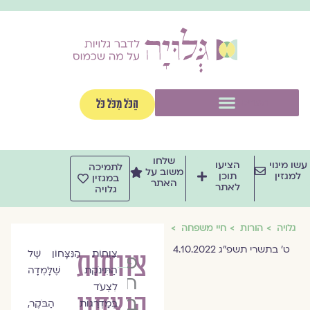
וג
וכן
תפריט
הַכֹּל מִכֹּל כֹּל
שלחו
שו מינוי
הציעו
לתמיכה
משוב על
למגזין
תוכן
במגזין
האתר
לאתר
גלויה
גלויה
הורות
חיי משפחה
ט׳ בתשרי תשפ״ג 4.10.2022
צווחות
צִוְחוֹת הַנִּצָּחוֹן שֶׁל
פרופ׳
הַתִּינֹקֶת שֶׁלָּמְדָה
חמוטל
לִצְעֹד
הנצחון
בר-יוסף
בְּמַדְרֵגוֹת הַבֹּקֶר,