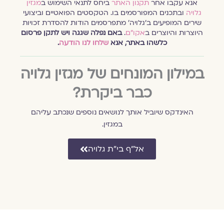
אנא עקבו אחר
תקנון האתר
ביחס לתנאי השימוש ב
מגזין
גלויה
ובתכנים המפורסמים בו. הטקסטים הפואטיים וביצועי
שירים המופיעים ב׳גלויה׳ מתפרסמים הודות להסדרת זכויות
היוצרות והיוצרים ב
אקו״ם
.
באם נפלה שגגה ויש לתקן פרסום
כלשהו באתר, אנא
שלחו לנו הודעה
.
במילון המונחים של מגזין גלויה
כבר ביקרת?
האינדקס שיוביל אותך לנושאים נוספים שנכתב עליהם
במגזין.
אל״ף בי״ת גלויה