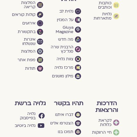
המלצות
כותבות
קריאה
וכותבים
גלוית לב
גלויות
קולות קוראים
מתארחות
על המגזין
אירועים
Gluya
Magazine
בתקשורת
מה חדש
איגרות
שנשלחו
הרבנית שרה
סגל־כץ
המלצות
צוות גלויה
מפת אתר
מרכז גלויה
תודות
מילון מושגים
הדרכות
תהיו בקשר
גלויה ברשת
והרצאות
גלויה
דברו איתנו
בפייסבוק
לקראת
הצטרפו אלינו
כלולות
גלויה ביוטיוב
תמכו בנו
חיי הרווקות