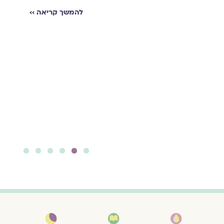
,
להמשך קריאה ››
שירים על
קושי
פִּתְאֹם רוּחַ צָפוֹן מְנַפֵּחַ
שִׂמְלָתִי / מְנַעֵר בְּרַעַשׁ
קְרָבַי כְּכַנְפֵי חֲסִידָה. /
אַרְבָּעָה יְלָדִים אוֹחֲזִים
אֶת שִׂמְלָתִי / יְשָׁרָה.
בְּחָכְמָה. בִּי יִתְרָם. לֹא
נִסַּע.
להמשך קריאה ››
6
5
4
3
2
1