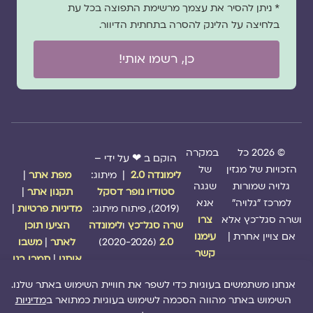
* ניתן להסיר את עצמך מרשימת התפוצה בכל עת
בלחיצה על הלינק להסרה בתחתית הדיוור.
כן, רשמו אותי!
© 2026 כל
במקרה
הוקם ב ❤ על ידי –
הזכויות של מגזין
של
לימונדה 2.0
| מיתוג:
מפת אתר
|
גלויה שמורות
שגגה
סטודיו נופר דסקל
תקנון אתר
|
למרכז "גלויה"
אנא
(2019), פיתוח מיתוג:
מדיניות פרטיות
|
ושרה סגל־כץ אלא
צרו
שרה סגל־כץ
ו
לימונדה
הציעו תוכן
אם צויין אחרת |
עימנו
2.0
(2020-2026)
לאתר
|
משבו
קשר
אותנו
|
תמכו בנו