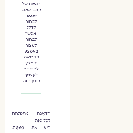
רגשות של
עצב וכאב.
אפשר
לבחור
לדלג
ואפשר
לבחור
לעצור
באמצע
הקריאה.
מומלץ
להקשיב
לעצמך
בזמן הזה.
הַדְּאָגָה מִתְפַלַּחַת
לְכָל פִּנָּה
הִיא אִתִּי בַּמִּטָּה,