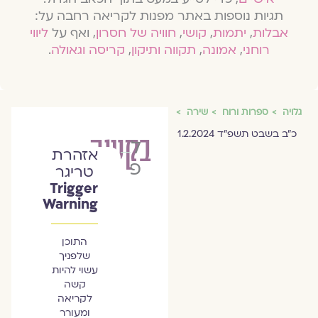
תגיות נוספות באתר מפנות לקריאה רחבה על:
אבלות
,
יתמות
,
קושי
,
חוויה של חסרון
, ואף על
ליווי
רוחני
,
אמונה
,
תקווה ותיקון
,
קריסה וגאולה
.
גלויה
ספרות ורוח
שירה
כ״ב בשבט תשפ״ד 1.2.2024
בקשה
ליאת
אזהרת
פרץ
טריגר
Trigger
Warning
התוכן
שלפניך
עשוי להיות
קשה
לקריאה
ומעורר