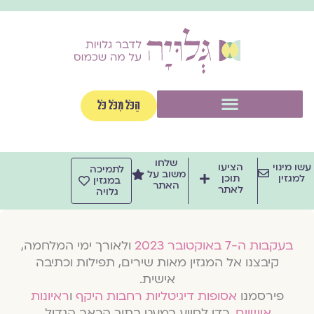
וג
וכן
תפריט
הַכֹּל מִכֹּל כֹּל
שלחו
שו מינוי
הציעו
לתמיכה
משוב על
למגזין
תוכן
במגזין
האתר
לאתר
גלויה
בעקבות ה-7 באוקטובר 2023
ולאורך ימי המלחמה,
קיבצנו אל המגזין מאות שירים, תפילות וכתיבה
אישית.
פירסמנו
אסופות דיגיטליות רחבות היקף
ו
ראיונות
אישיים
, כדי לסייע במעט בתוך הכאב הגדול.