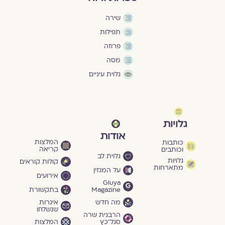
שירה
תפילות
פרוזה
מסה
גלוית עיניים
גלויות
אודות
המלצות
כותבות
קריאה
וכותבים
גלוית לב
גלויות
קולות קוראים
מתארחות
על המגזין
אירועים
Gluya
Magazine
בתקשורת
מה חדש
איגרות
שנשלחו
הרבנית שרה
סגל־כץ
המלצות