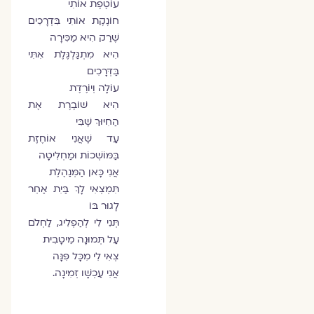
עוֹטֶפֶת אוֹתִי
חוֹנֶקֶת אוֹתִי בִּדְרָכִים
שֶׁרַק הִיא מַכִּירָה
הִיא מִתְגַּלְגֶּלֶת אִתִּי
בַּדְּרָכִים
עוֹלָה וְיוֹרֶדֶת
הִיא שׁוֹבֶרֶת אֶת
הַחִיּוּךְ שֶׁבִּי
עַד שֶׁאֲנִי אוֹחֶזֶת
בַּמּוֹשְׁכוֹת וּמַחְלִיטָה
אֲנִי כָּאן הַמְּנַהֶלֶת
תִּמְצְאִי לָךְ בַּיִת אַחֵר
לָגוּר בּוֹ
תְּנִי לִי לְהַפְלִיג, לַחְלֹם
עַל תְּמוּנָה מֵיטָבִית
צְאִי לִי מִכָּל פִּנָּה
אֲנִי עַכְשָׁו זְמִינָה.