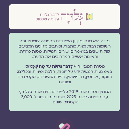
גלויה היא מגזין מקוון המתקיים כספריה צומחת ובה
רשומות רבות מאת כותבות וכותבים מגוונים המביעים
קולות שונים במאמרים, שירים, תפילות, מסות פרוזה,
וראיונות אישיים המרחיבים את הדעת.
מטרת המגזין היא
לְדַבֵּר גְּלוּיוֹת עַל מָה שֶׁכָּמוּס
,
באמצעות הנגשת ידע על זוגיות, הלכה ומיניות ובכללם:
רווקות, אירוסין, חיי נישואין, בניית המשפחה, טקסי חיים
ומוגנוּת.
המגזין נוסד בשנת 2019 על-ידי הרבנית שרה סגל־כץ.
עם הכניסה לשנת 2025 פורסמו בו קרוב ל-3,000
טקסטים שונים.