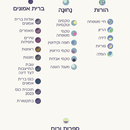
ברית אמונים
הורות
נָחוּגָה
אודות ברית
טקסים
חיי משפחה
אמונים
וטקסיות
הריון
מאמרים
טקסי
משפחה
שירים
לידה
ותפילות
חופה וקידושין
פוריות
ראיונות
טקסי גירושין
הפלה
מוגנוּת
טקסי אבלות
שבת
מעגל השנה
התייצבות
לצד דינה
כנס ברית
אמונים
תוכנית כנס
2023
בתקשורת
ספרות ורוח