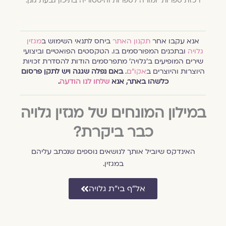
רכזת ספרות ומורה לספרות והיסטוריה בתיכון גבעת גונן.
אנא עקבו אחר
תקנון האתר
ביחס לתנאי השימוש ב
מגזין
גלויה
ובתכנים המפורסמים בו. הטקסטים הפואטיים וביצועי
שירים המופיעים ב׳גלויה׳ מתפרסמים הודות להסדרת זכויות
היוצרות והיוצרים ב
אקו״ם
.
באם נפלה שגגה ויש לתקן פרסום
כלשהו באתר, אנא
שלחו לנו הודעה
.
במילון המונחים של מגזין גלויה
כבר ביקרת?
האינדקס שיוביל אותך לנושאים נוספים שנכתב עליהם
במגזין.
אל״ף בי״ת גלויה