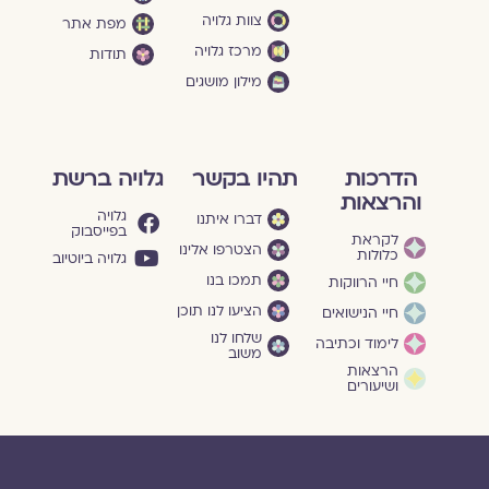
צוות גלויה
מפת אתר
מרכז גלויה
תודות
מילון מושגים
הדרכות
תהיו בקשר
גלויה ברשת
והרצאות
גלויה
דברו איתנו
בפייסבוק
לקראת
הצטרפו אלינו
כלולות
גלויה ביוטיוב
תמכו בנו
חיי הרווקות
הציעו לנו תוכן
חיי הנישואים
שלחו לנו
לימוד וכתיבה
משוב
הרצאות
ושיעורים