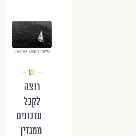
צילום: George Liapis
רוצה
לקבל
עדכונים
ממגזין