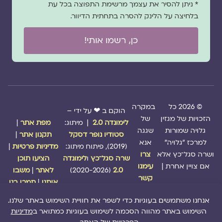
* ניתן להסיר את עצמך מרשימת התפוצה בכל עת
בלחיצה על הלינק להסרה בתחתית הדיוור.
כן, רשמו אותי!
© 2026 כל
במקרה
הוקם ב ❤ על ידי –
הזכויות של מגזין
של
לימונדה 2.0
| מיתוג:
מפת אתר
|
גלויה שמורות
שגגה
סטודיו נופר דסקל
תקנון אתר
|
למרכז "גלויה"
אנא
(2019), פיתוח מיתוג:
מדיניות פרטיות
|
ושרה סגל־כץ אלא
צרו
שרה סגל־כץ
ו
לימונדה
הציעו תוכן
אם צויין אחרת |
עימנו
2.0
(2020-2026)
לאתר
|
משבו
קשר
אותנו
|
תמכו בנו