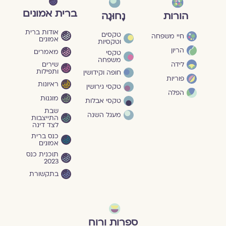
ברית אמונים
הורות
נָחוּגָה
אודות ברית
טקסים
חיי משפחה
אמונים
וטקסיות
הריון
מאמרים
טקסי
משפחה
שירים
לידה
ותפילות
חופה וקידושין
פוריות
ראיונות
טקסי גירושין
הפלה
מוגנוּת
טקסי אבלות
שבת
מעגל השנה
התייצבות
לצד דינה
כנס ברית
אמונים
תוכנית כנס
2023
בתקשורת
ספרות ורוח