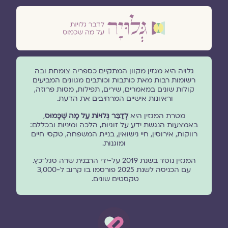
גלויה היא מגזין מקוון המתקיים כספריה צומחת ובה
רשומות רבות מאת כותבות וכותבים מגוונים המביעים
קולות שונים במאמרים, שירים, תפילות, מסות פרוזה,
וראיונות אישיים המרחיבים את הדעת.
מטרת המגזין היא
לְדַבֵּר גְּלוּיוֹת עַל מָה שֶׁכָּמוּס
,
באמצעות הנגשת ידע על זוגיות, הלכה ומיניות ובכללם:
רווקות, אירוסין, חיי נישואין, בניית המשפחה, טקסי חיים
ומוגנוּת.
המגזין נוסד בשנת 2019 על-ידי הרבנית שרה סגל־כץ.
עם הכניסה לשנת 2025 פורסמו בו קרוב ל-3,000
טקסטים שונים.