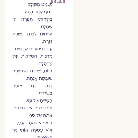
נִשְׁמָט מִקּוֹלָב
כָּתֵף אַחַר כָּתֵף.
בְּיַלְדוּתִי תָּפְרָה לִי
שִׂמְלַת
פְּרָחִים לְבָנָה נְמוּכַת
גִּזְרָה,
עִם כַּפְתּוֹרִים אֲדֻמִּים
מֵחֲנוּת הַסִּדְקִית שֶׁל
מַרְסֶלָה.
הַיּוֹם, מְכוֹנַת הַתְּפִירָה
שׁוֹבֶקֶת אֲנָחָה,
פִּנַּת חֶדֶר צוֹפָה
בִּשְׂרִידֵי
הַטַּלִּיתָא קוּמִי.
אֲנִי נִזְכֶּרֶת אֵיךְ נִגְרַרְתִּי
אִתָּהּ אֶל סַף
הִיא לֹא כִּסְּתָה עֵינַי,
וְלֹא עָטְפָה אוֹתִי נְיַר
פַּצְפָּצִים,