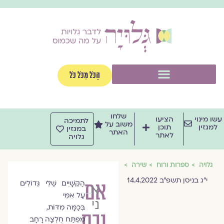
וג
וכן
תפריט
הַכֹּל מִכֹּל כֹּל
שלחו
שו מינוי
הציעו
לתמיכה
משוב על
למגזין
תוכן
במגזין
האתר
לאתר
גלויה
גלויה
ספרות ורוח
שירה
י״ג בניסן תשפ״ב 14.4.2022
אם
הַקְּשָׁיִים שֶׁלִּי גְּדוֹלִים
אריאלה
עַל אִמִּי
נידם-פרץ
בְּכַמָּה מִדּוֹת,
ובת
מִפְתַּח חֻלְצָה רָחָב