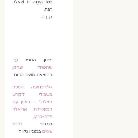
כְּמוֹ הָיְתָה זוֹ שְׁאֵלָה
רַבַּת
בְּרֵרָה.
מתוך הספר
עד
שהפחד יצחק
,
בהוצאת משיב הרוח
>>״הכתיבה הפכה
בשבילי ל׳קרש
הצלה׳״ – ראיון עם
המשוררת אריאלה
נידם-פרץ
,
במדור
גלוית
עיניים
במגזין גלויה