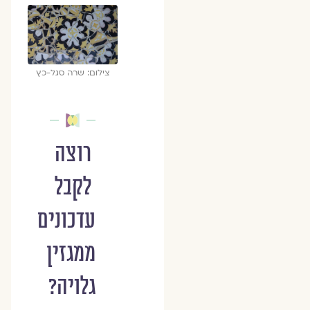
צילום: שרה סגל-כץ
רוצה
לקבל
עדכונים
ממגזין
גלויה?