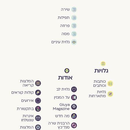
שירה
תפילות
פרוזה
מסה
גלוית עיניים
גלויות
אודות
המלצות
כותבות
קריאה
וכותבים
גלוית לב
גלויות
קולות קוראים
מתארחות
על המגזין
אירועים
Gluya
Magazine
בתקשורת
מה חדש
איגרות
שנשלחו
הרבנית שרה
סגל־כץ
המלצות