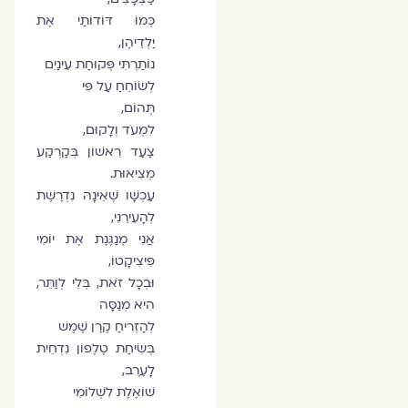
כְּמוֹ דּוֹדוֹתַי אֶת
יַלְדֵיהֶן,
נוֹתַרְתִּי פְּקוּחַת עֵינַיִם
לְשׂוֹחֵחַ עַל פִּי
תְּהוֹם,
לִמְעֹד וְלָקוּם,
צַעַד רִאשׁוֹן בְּקַרְקַע
מְצִיאוּת.
עַכְשָׁו שֶׁאֵינָהּ נִדְרֶשֶׁת
לְהָעִירֵנִי,
אֲנִי מְנַגֶּנֶת אֶת יוֹמִי
פִּיצִיקָטוֹ,
וּבְכָל זֹאת, בְּלִי לְוַתֵּר,
הִיא מְנַסָּה
לְהַזְרִיחַ קֶרֶן שֶׁמֶשׁ
בְּשִׂיחַת טֶלֶפוֹן נִדְחֵית
לָעֶרֶב,
שׁוֹאֶלֶת לִשְׁלוֹמִי