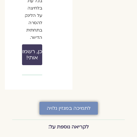
בכל עת
בלחיצה
על הלינק
להסרה
בתחתית
הדיוור.
כן, רשמו
אותי!
לתמיכה במגזין גלויה
לקריאה נוספת על: