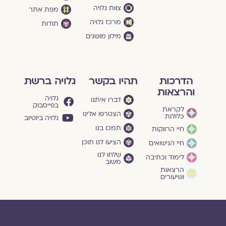
צוות גלויה
מפת אתר
מרכז גלויה
תודות
מילון מושגים
הדרכות
תהיו בקשר
גלויה ברשת
והרצאות
גלויה
דברו איתנו
בפייסבוק
לקראת
הצטרפו אלינו
כלולות
גלויה ביוטיוב
תמכו בנו
חיי הרווקות
הציעו לנו תוכן
חיי הנישואים
שלחו לנו
לימוד וכתיבה
משוב
הרצאות
ושיעורים