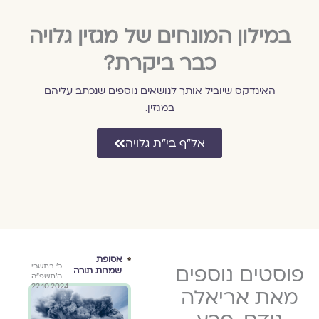
במילון המונחים של מגזין גלויה
כבר ביקרת?
האינדקס שיוביל אותך לנושאים נוספים שנכתב עליהם
במגזין.
אל״ף בי״ת גלויה
אישות
אסופת
ספר
י״ג בניסן
פוסטים נוספים
י"ח בחשון
כ׳ בתשרי
שמחת תורה
גלויה מארחת
גלוי
תשפ״ב
תשפ"א
ה׳תשפ״ה
דם-פרץ
אריאלה נידם
ארי
22.10.2024
5.11.2020
14.4.2022
מאת אריאלה
יה
* (הלילה ההוא
יס