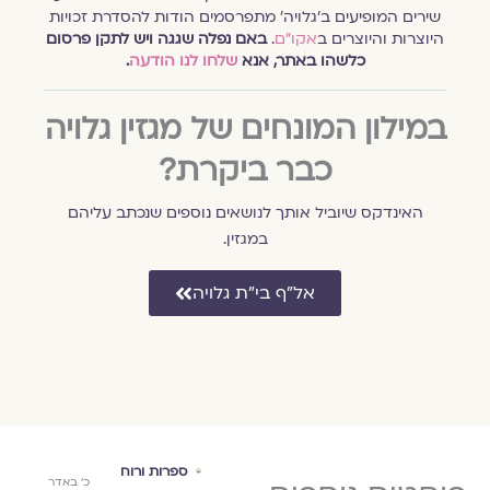
שירים המופיעים ב׳גלויה׳ מתפרסמים הודות להסדרת זכויות
היוצרות והיוצרים ב
אקו״ם
.
באם נפלה שגגה ויש לתקן פרסום
כלשהו באתר, אנא
שלחו לנו הודעה
.
במילון המונחים של מגזין גלויה
כבר ביקרת?
האינדקס שיוביל אותך לנושאים נוספים שנכתב עליהם
במגזין.
אל״ף בי״ת גלויה
ספרות ורוח
ספרות ורוח
ספר
כ״ג באדר
כ׳ באדר
כ׳ באדר