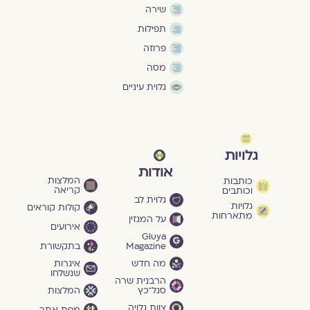
שירה
תפילות
פרוזה
מסה
גלוית עיניים
גלויות
אודות
המלצות
כותבות
קריאה
וכותבים
גלוית לב
גלויות
קולות קוראים
מתארחות
על המגזין
אירועים
Gluya
Magazine
בתקשורת
מה חדש
איגרות
שנשלחו
הרבנית שרה
סגל־כץ
המלצות
צוות גלויה