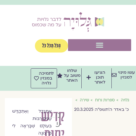
וג
וכן
תפריט
הַכֹּל מִכֹּל כֹּל
שלחו
שו מינוי
הציעו
לתמיכה
משוב על
למגזין
תוכן
במגזין
האתר
לאתר
גלויה
גלויה
ספרות ורוח
שירה
כ׳ באדר ה׳תשפ״ה 20.3.2025
קדיש
אֶתְגַּדַּל וְאֶתְקַדַּשׁ
ניר
שָׁנִים רַבּוֹת
שטראוס
בְּעוֹלָם שֶׁבָּרְאָה לִי
יתום
כִּרְצוֹנָהּ