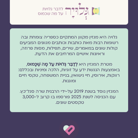
גלויה היא מגזין מקוון המתקיים כספריה צומחת ובה
רשומות רבות מאת כותבות וכותבים מגוונים המביעים
קולות שונים במאמרים, שירים, תפילות, מסות פרוזה,
וראיונות אישיים המרחיבים את הדעת.
מטרת המגזין היא
לְדַבֵּר גְּלוּיוֹת עַל מָה שֶׁכָּמוּס
,
באמצעות הנגשת ידע על זוגיות, הלכה ומיניות ובכללם:
רווקות, אירוסין, חיי נישואין, בניית המשפחה, טקסי חיים
ומוגנוּת.
המגזין נוסד בשנת 2019 על-ידי הרבנית שרה סגל־כץ.
עם הכניסה לשנת 2025 פורסמו בו קרוב ל-3,000
טקסטים שונים.