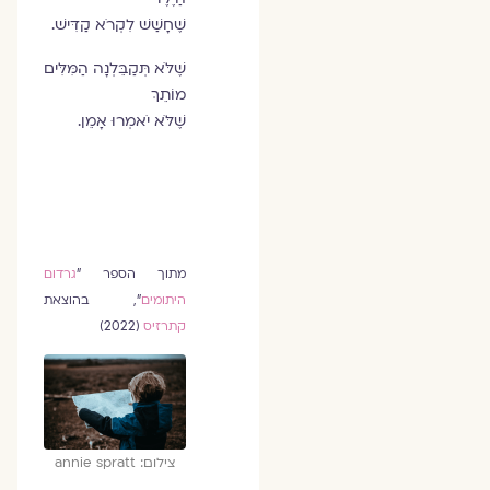
שֶׁחָשַׁשׁ לִקְרֹא קַדִּישׁ.
שֶׁלֹּא תְּקַבֵּלְנָה הַמִּלִּים
מוֹתֵךְ
שֶׁלֹּא יֹאמְרוּ אָמֵן.
מתוך הספר "
גרדום
היתומים
", בהוצאת
קתרזיס
(2022)
צילום: annie spratt