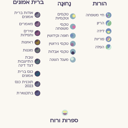
ברית אמונים
הורות
נָחוּגָה
אודות ברית
טקסים
חיי משפחה
אמונים
וטקסיות
הריון
מאמרים
טקסי
משפחה
שירים
לידה
ותפילות
חופה וקידושין
פוריות
ראיונות
טקסי גירושין
הפלה
מוגנוּת
טקסי אבלות
שבת
מעגל השנה
התייצבות
לצד דינה
כנס ברית
אמונים
תוכנית כנס
2023
בתקשורת
ספרות ורוח