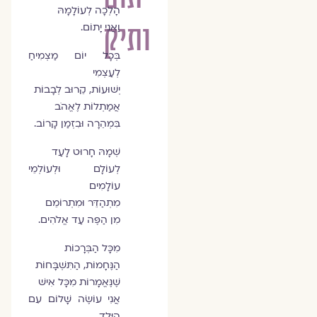
הָלְכָה לְעוֹלָמָהּ
ותיק
וַאֲנִי יָתוֹם.
בְּכָל יוֹם מַצְמִיחַ
לְעַצְמִי
יְשׁוּעוֹת, קֵרוּב לְבָבוֹת
אֲמַתְלוֹת לֶאֱהֹב
בִּמְהֵרָה וּבִזְמַן קָרוֹב.
שְׁמָהּ חָרוּט לָעַד
לְעוֹלָם וּלְעוֹלְמֵי
עוֹלָמִים
מִתְהַדֵּר וּמִתְרוֹמֵם
מִן הַפֶּה עַד אֱלֹהִים.
מִכָּל הַבְּרָכוֹת
הַנֶּחָמוֹת, הַתִּשְׁבָּחוֹת
שֶׁנֶּאֱמָרוֹת מִכָּל אִישׁ
אֲנִי עוֹשֶׂה שָׁלוֹם עִם
הַיֶּלֶד