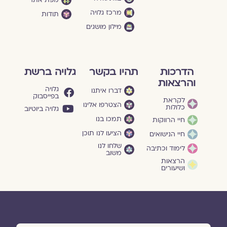
מפת אתר
מרכז גלויה
תודות
מילון מושגים
הדרכות
תהיו בקשר
גלויה ברשת
והרצאות
גלויה
דברו איתנו
בפייסבוק
לקראת
הצטרפו אלינו
כלולות
גלויה ביוטיוב
תמכו בנו
חיי הרווקות
הציעו לנו תוכן
חיי הנישואים
שלחו לנו
לימוד וכתיבה
משוב
הרצאות
ושיעורים