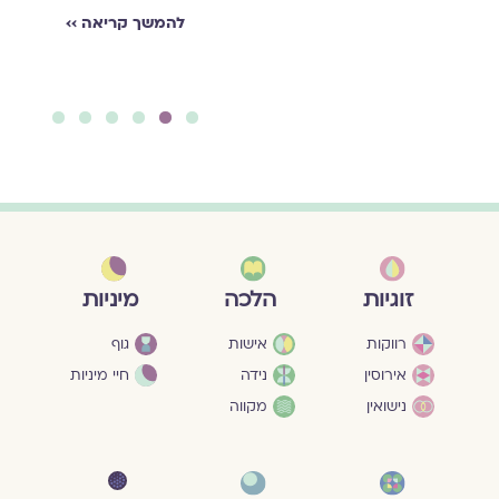
הַיֶּלֶד / שֶׁחָשַׁשׁ לִקְרֹא
להמשך קריאה ››
קַדִּישׁ.
להמשך קריאה ››
6
5
4
3
2
1
מיניות
זוגיות
הלכה
גוף
רווקות
אישות
חיי מיניות
אירוסין
נידה
נישואין
מקווה