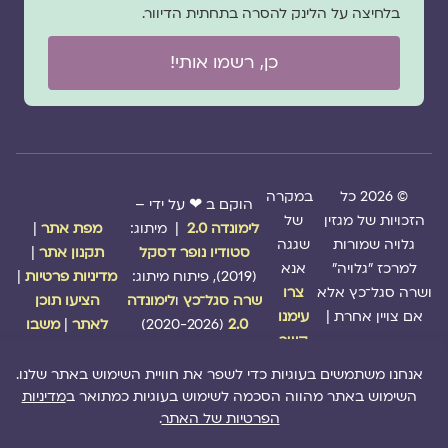
בלחיצה על הלינק להסרה בתחתית הדיוור.
כן, רשמו אותי!
© 2026 כל
במקרה
הוקם ב ❤ על ידי –
הזכויות של מגזין
של
לימונדה 2.0
| מיתוג:
מפת אתר
|
גלויה שמורות
שגגה
סטודיו נופר דסקל
תקנון אתר
|
למרכז "גלויה"
אנא
(2019), פיתוח מיתוג:
מדיניות פרטיות
|
ושרה סגל־כץ אלא
צרו
שרה סגל־כץ
ו
לימונדה
הציעו תוכן
אם צויין אחרת |
עימנו
2.0
(2020-2026)
לאתר
|
משבו
קשר
אותנו
|
תמכו בנו