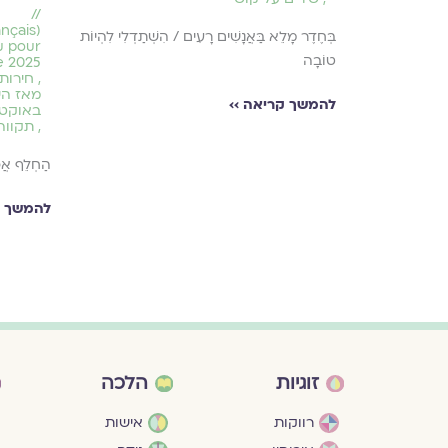
//
בְּחֶדֶר מָלֵא בַּאֲנָשִׁים רָעִים / הִשְׁתַדְלִי לִהְיוֹת
u pour
טוֹבָה
e 2025
,
חירות
מאז ה
להמשך קריאה ››
באוקטו
,
תקווה 
הַחְלֵף אֲפֵ
להמשך ק
זוגיות
הלכה
רווקות
אישות