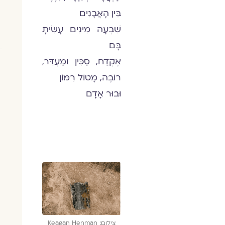
בֵּין הָאֲבָנִים
שִׁבְעָה מִינִים עָשִׂיתָ
בָּם
אֶקְדַח, סַכִּין ומַעְדֵּר,
רוֹבֶה, מָטוֹל רִמּוֹן
וּבוּר אָדָם
צילום: Keagan Henman