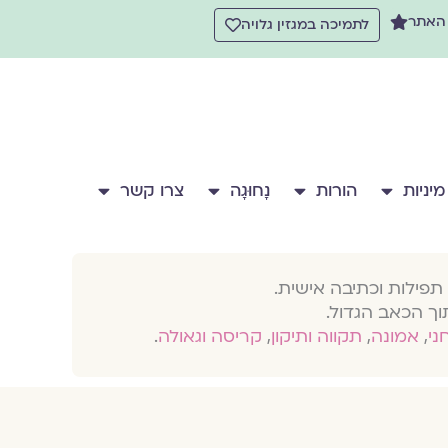
 האתר
לתמיכה במגזין גלויה
מיניות
הורות
נָחוּגָה
צרו קשר
תפילות וכתיבה אישית.
וך הכאב הגדול.
חני
,
אמונה
,
תקווה ותיקון
,
קריסה וגאולה
.