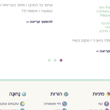
וּבְתוֹךְ כָּל הַחֻרְבָּן / מִתּוֹךְ הַהֲרִיסוֹת / ו
(en français)
הֲשִׂנְאָה / אוֹסֶפֶת יֶלֶד
Conten
Pâqu
,
להמשך קריאה ››
שבעה
בר
ותיקון
לָה בְּאוֹרָה / מַחֲנָק בְּאֲוִיר
ריאה ››
3
2
1
מיניות
הורות
נָחוּגָה
גוף
חיי משפחה
טקסים וטקסי