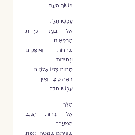
בְּשׁוֹךְ הֵעֵם
עַכְשָׁו תֵּלֵךְ
אֶל בִּנְיָנִי עֲיְרוֹת
הָרְפָאִים
שדרוֹת וְאופָקִים
וּנְתִיבוֹת
מֵתוֹת כְּמוֹ אֱלֹהִים
רְאֵה כֵּיצַד וְאֵיךְ
עַכְשָׁו תֵּלֵךְ
תֵּלֵךְ
אֶל שְׂדוֹת הַנֶּגֶב
הַמַּעֲרָבִי
שַׁוְעָתָם שְׁקֵטָה, נִגֶּפֶת