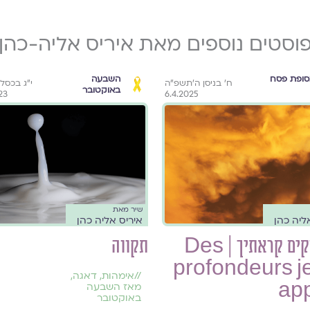
וסטים נוספים מאת איריס אליה-כהן
סופת פסח
השבעה
ח׳ בניסן ה׳תשפ״ה
י״ג בכסל
באוקטובר
23
6.4.2025
שיר מאת
ליה כהן
איריס אליה כהן
ממעמקים קראתיך | Des
תקווה
profondeurs je 
//
אימהות
,
דאגה
,
ap
מאז השבעה
באוקטובר