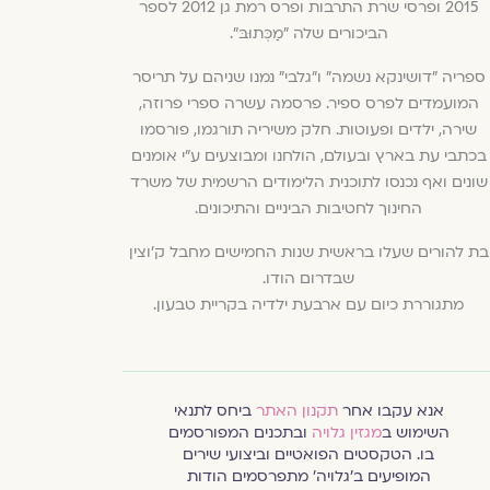
2015 ופרסי שרת התרבות ופרס רמת גן 2012 לספר
הביכורים שלה "מַכְּתוּבּ".
ספריה "דושינקא נשמה" ו"גלבי" נמנו שניהם על תריסר
המועמדים לפרס ספיר. פרסמה עשרה ספרי פרוזה,
שירה, ילדים ופעוטות. חלק משיריה תורגמו, פורסמו
בכתבי עת בארץ ובעולם, הולחנו ומבוצעים ע"י אומנים
שונים ואף נכנסו לתוכנית הלימודים הרשמית של משרד
החינוך לחטיבות הביניים והתיכונים.
בת להורים שעלו בראשית שנות החמישים מחבל ק'וצין
שבדרום הודו.
מתגוררת כיום עם ארבעת ילדיה בקריית טבעון.
אנא עקבו אחר
תקנון האתר
ביחס לתנאי
השימוש ב
מגזין גלויה
ובתכנים המפורסמים
בו. הטקסטים הפואטיים וביצועי שירים
המופיעים ב׳גלויה׳ מתפרסמים הודות