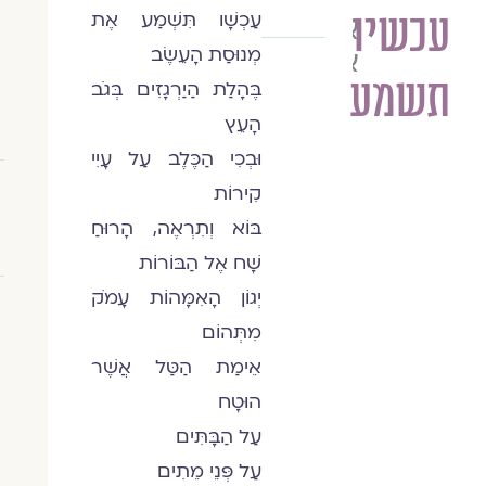
עכשיו
עַכְשָׁו תִּשְׁמַע אֶת
איריס
מְנוּסַת הָעֵשֶׂב
אליה-כהן
תשמע
בֶּהָלַת הַיַרְגָזִים בְּגֹב
הָעֵץ
וּבְכִי הַכֶּלֶב עַל עָיִי
קִירוֹת
בּוֹא וְתִרְאֶה, הָרוּחַ
שָׁח אֶל הַבּוֹרוֹת
יְגוֹן הָאִמָּהוֹת עָמֹק
מִתְּהוֹם
אֵימַת הַטַּל אֲשֶׁר
הוּטָח
עַל הַבָּתִּים
עַל פְּנֵי מֵתִים