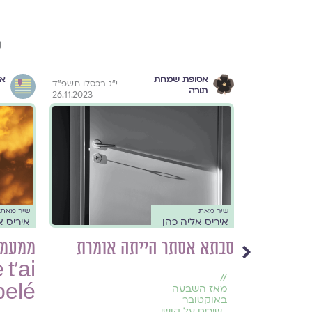
פ
אסופת שמחת
א
"ז באייר תשפ"א
י״ג בכסלו תשפ״ד
תורה
26.11.2023
29.4.2021
שיר מאת
שיר מאת
איריס אליה כהן
איריס א
סבתא אסתר הייתה אומרת
t'ai
//
pelé
מאז השבעה
באוקטובר
,
שירים על קושי