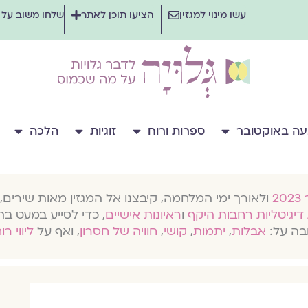
עשו מינוי למגזין
הציעו תוכן לאתר
שלחו משוב על
ה באוקטובר
ספרות ורוח
זוגיות
הלכה
ולאורך ימי המלחמה, קיבצנו אל המגזין מאות שירים, 
דיגיטליות רחבות היקף
ו
ראיונות אישיים
, כדי לסייע במעט בת
בה על:
אבלות
,
יתמות
,
קושי
,
חוויה של חסרון
, ואף על
ליווי רו