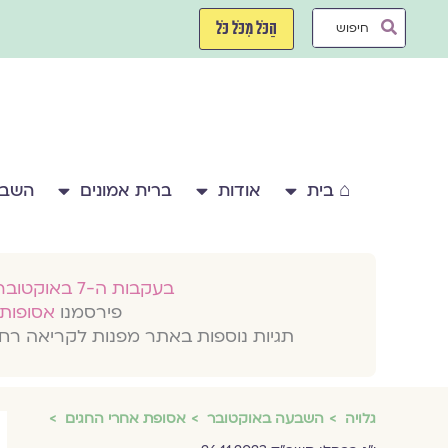
ילוג
Search
תוכן
הַכֹּל מִכֹּל כֹּל
...
⌂ בית
אודות
ברית אמונים
השבע
בעקבות ה-7 באוקטובר 2023
פירסמנו
אסופות 
תגיות נוספות באתר מפנות לקריאה רח
גלויה
השבעה באוקטובר
אסופת אחרי החגים