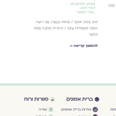
שבוע התייצבות
באוקטובר
ְשֶׁבִי
לצד דינה
,
תקווה ותיקון
,
שירי משבר
קוֹרֵאת לוֹ "אוֹקְטו
שׁוֹב נָשִׁיב אוֹתָךְ / אָחוֹת קְטַנָּה, אֲנִי רוֹאָה
מַחֲלִיפָה לְ"תְּהוֹ
אוֹתָךְ מֵאֲפֵלוֹת עֵינַיִךְ / זְהוֹרִית חָתְכָה נַפְשִׁי
כְּתַעַר
להמשך קריאה ›
להמשך קריאה ››
ברית אמונים
ספרות ורוח
ות
אודות ברית אמונים
שירה