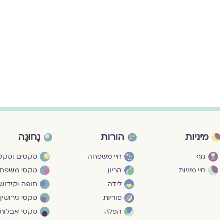
מיניות
הורות
נָחוּגָה
גוף
חיי משפחה
טקסים וטקסי
חיי מיניות
הריון
טקסי משפח
לידה
חופה וקידושי
פוריות
טקסי גירושין
הפלה
טקסי אבלות