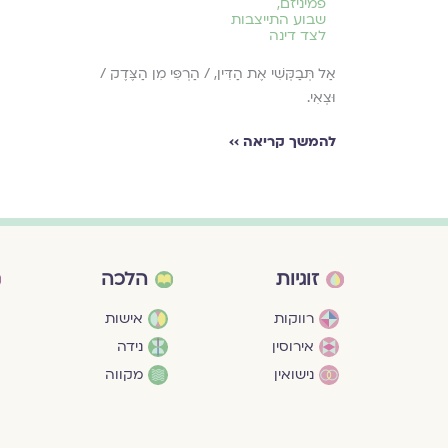
פמיניזם
,
שבוע התייצבות
לצד דינה
אַל תְּבַקְּשִׁי אֶת הַדִּין, / הַרְפִּי מִן הַצֶּדֶק /
וּצְאִי.
להמשך קריאה ››
זוגיות
הלכה
רווקות
אישות
אירוסין
נידה
נישואין
מקווה