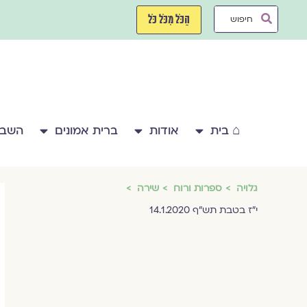
ילוג
Search
תוכן
הַכֹּל מִכֹּל כֹּל
...
⌂ בית
אודות
ברית אמונים
השבע
גלויה
ספרות ורוח
שירה
י"ז בטבת תש"ף 14.1.2020