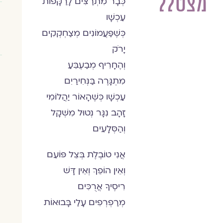
מצטלל
כְּבָר מִתְרַצִּים לָרַקָּפוֹת
עַכְשָׁו
כְּשֶׁפַּעֲמוֹנִים מְצַחְקְקִים
יָרֹק
וְהֶחָרִיף מְבַעְבֵּעַ
מִתְגָּרֶה בַּנְּחִירַיִם
עַכְשָׁו כְּשֶׁהָאוֹר יַהֲלוֹמִי
זָהָב נִגָּר נְטוּל מִשְׁקָל
וְהַסְּלָעִים
אֲנִי טוֹבֶלֶת בְּצֵל פּוֹעֵם
וְאֵין הוֹפֵךְ וְאֵין דָּשׁ
רִיסֶיךָ אֲרֻכִּים
מְרַפְרְפִים עָלַי בָּבוּאוֹת