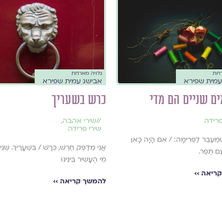
רחת
גלויה מארחת
עמית שפירא
אבישג עמית שפירא
ם שניים הם מדי
כרש בשעריך
פרידה
//
שירי אהבה
,
שירי פרידה
ֶׁמֵּעֵבֶר לַפְּרִימָה: / אִם הָיָה כָּאן
אֲנִי מִדַּפֵּק חֶרֶשׁ, כְּרָשׁ / בִּשְׁעָרַיִךְ. שְׁנֵי
עַם תֶּפֶר.
מִי הֶעָשִׁיר בֵּינֵינוּ
ריאה ››
להמשך קריאה ››