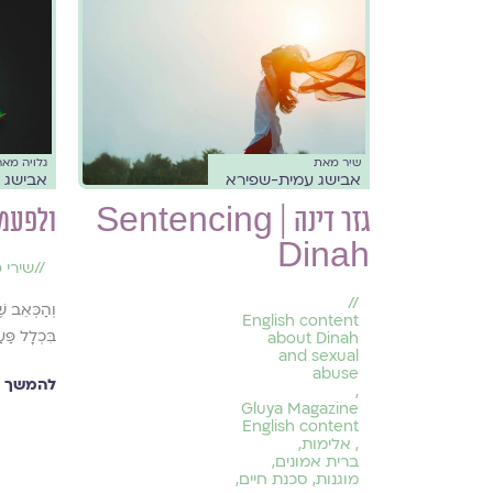
גלויה מא
שיר מאת
אבישג 
אבישג עמית-שפירא
ולפעמי
גזר דינה | Sentencing
Dinah
//
שירי 
//
וְהַכְּאֵב ש
English content
בִּכְלָל פַּ
about Dinah
and sexual
abuse
להמשך ק
,
Gluya Magazine
English content
,
אלימות
,
ברית אמונים
,
מוגנות
,
סכנת חיים
,