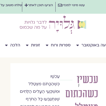
עשו מינוי למגזין
הציעו תוכן לאתר
שלחו משוב על
ה באוקטובר
ספרות ורוח
זוגיות
הלכה
עכשיו
עַכְשָׁו
אבישג
כְּשֶׁהַכָּתֹם מִצְטַלֵּל
עמית־שפירא
כשהכתום
וּמִשְׁקְעֵי הֶעָלִים הַלַּחִים
שֶׁנִּתְגַּבְּעוּ כָּל הַחֹרֶף