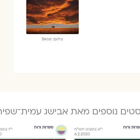
צילום: Bessi
סטים נוספים מאת אבישג עמית־שפיר
רות ורוח
ספרות ורוח
י"א בשבט תש"ף
י"ז בט
0
6.2.2020