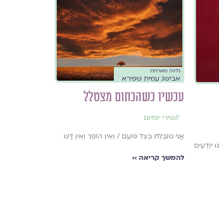
גלויה מארחת
אבישג עמית שפירא
עכשיו כשהכתום מצטלל
//
שירי יומיום
אֲנִי טוֹבֶלֶת בְּצֵל פּוֹעֵם / וְאֵין הוֹפֵךְ וְאֵין דָּשׁ
נוּ יוֹדְעִים
להמשך קריאה ››