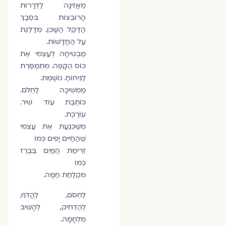
מַאֲזִינָה לַדְּרָרוֹת
הָרוֹבְצוֹת בִּסְבַךְ
הַדֶּקֶל הַשָּׁכֵן. מְדַלֶּגֶת
עַל הַחֲדָשׁוֹת.
מַבְטִיחָה לְעַצְמִי אֶת
כּוֹס הַקָּפֶה. מִתְמַסֶּרֶת
לַנִּיחוֹחַ. נוֹשֶׁמֶת.
מַמְשִׁיכָה לַחְלֹם.
כּוֹתֶבֶת עוֹד שִׁיר.
עוֹרֶכֶת.
מְשַׁכְנַעַת אֶת עַצְמִי
שֶׁהַחַיִּים יָפִים כְּמוֹ
זְרִימַת הַמַּיִם בַּבֶּרֶז
כְּמוֹ
מִקְלַחַת חַמָּה.
לַחְסֹם, לַהֲדֹף,
לְהַדְחִיק, לְהָשִׁיב
מִלְחָמָה.