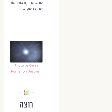
מַחְבִּיאָה חֲרָבוֹת אוֹר
תַּחַת הַמִּטָּה.
Photo by
Casey
Horner
on
Unsplash
רוצה