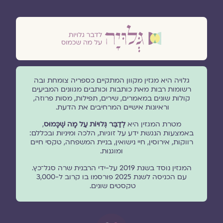
גלויה היא מגזין מקוון המתקיים כספריה צומחת ובה
רשומות רבות מאת כותבות וכותבים מגוונים המביעים
קולות שונים במאמרים, שירים, תפילות, מסות פרוזה,
וראיונות אישיים המרחיבים את הדעת.
מטרת המגזין היא
לְדַבֵּר גְּלוּיוֹת עַל מָה שֶׁכָּמוּס
,
באמצעות הנגשת ידע על זוגיות, הלכה ומיניות ובכללם:
רווקות, אירוסין, חיי נישואין, בניית המשפחה, טקסי חיים
ומוגנוּת.
המגזין נוסד בשנת 2019 על-ידי הרבנית שרה סגל־כץ.
עם הכניסה לשנת 2025 פורסמו בו קרוב ל-3,000
טקסטים שונים.