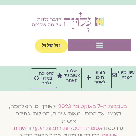
וג
וכן
תפריט
הַכֹּל מִכֹּל כֹּל
שלחו
שו מינוי
הציעו
לתמיכה
משוב על
למגזין
תוכן
במגזין
האתר
לאתר
גלויה
בעקבות ה-7 באוקטובר 2023
ולאורך ימי המלחמה,
קיבצנו אל המגזין מאות שירים, תפילות וכתיבה
אישית.
פירסמנו
אסופות דיגיטליות רחבות היקף
ו
ראיונות
אישיים
, כדי לסייע במעט בתוך הכאב הגדול.