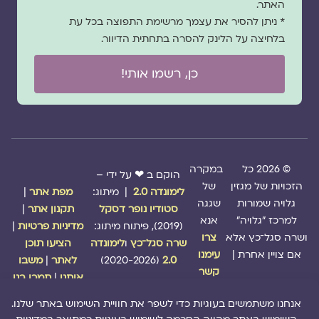
האתר.
* ניתן להסיר את עצמך מרשימת התפוצה בכל עת
בלחיצה על הלינק להסרה בתחתית הדיוור.
כן, רשמו אותי!
© 2026 כל
במקרה
הוקם ב ❤ על ידי –
הזכויות של מגזין
של
לימונדה 2.0
| מיתוג:
מפת אתר
|
גלויה שמורות
שגגה
סטודיו נופר דסקל
תקנון אתר
|
למרכז "גלויה"
אנא
(2019), פיתוח מיתוג:
מדיניות פרטיות
|
ושרה סגל־כץ אלא
צרו
שרה סגל־כץ
ו
לימונדה
הציעו תוכן
אם צויין אחרת |
עימנו
2.0
(2020-2026)
לאתר
|
משבו
קשר
אותנו
|
תמכו בנו