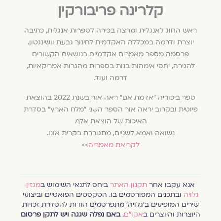
קלרינה פריבורקין
‎ראש החוג לאנגלית ומרצה בכירה לספרות אנגלית, כתיבה
יוצרת ודרמה במכללה האקדמית לחינוך גבעת וושינגטון.
פרסמה מספר מאמרים אקדמיים בנושאים הקשורים
להגירה, יחסי אימהות בנות בספרות מהגרות אמריקאיות,
דרמה ועוד.
ספר ביכוריה "אדמת אם" ראה אור בשנת 2022 בהוצאת
פיוטית ובקרוב יראה אור הספר השני "מלח הארץ" בסדרת
האיכות של הוצאת אלף.
נשואה ואמא לשניים, מתגוררת בקרית אונו.
לקריאת מאמריה
>>
אנא עקבו אחר
תקנון האתר
ביחס לתנאי השימוש ב
מגזין
גלויה
ובתכנים המפורסמים בו. הטקסטים הפואטיים וביצועי
שירים המופיעים ב׳גלויה׳ מתפרסמים הודות להסדרת זכויות
היוצרות והיוצרים ב
אקו״ם
.
באם נפלה שגגה ויש לתקן פרסום