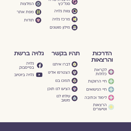
סגל־כץ
המלצות
צוות גלויה
מפת אתר
מרכז גלויה
תודות
מילון מושגים
הדרכות
תהיו בקשר
גלויה ברשת
והרצאות
גלויה
דברו איתנו
בפייסבוק
לקראת
הצטרפו אלינו
כלולות
גלויה ביוטיוב
תמכו בנו
חיי הרווקות
הציעו לנו תוכן
חיי הנישואים
שלחו לנו
לימוד וכתיבה
משוב
הרצאות
ושיעורים