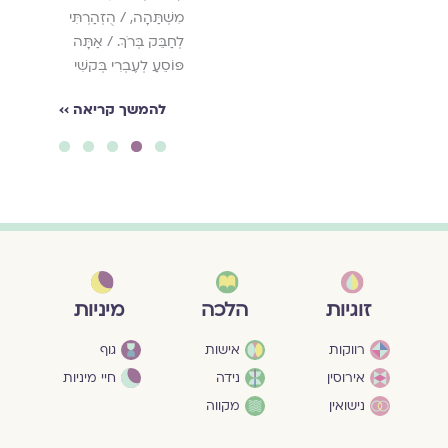
מִשְׁתַּהָה, / הֻזְהַרְתִּי
לְחַבֵּק בְּרֹךְ. / אַתָּה
פּוֹסֵעַ לְעֶבְרִי בְּקשִׁי
להמשך קריאה ››
5
4
3
2
1
מיניות
זוגיות
הלכה
גוף
רווקות
אישות
חיי מיניות
אירוסין
נידה
נישואין
מקווה