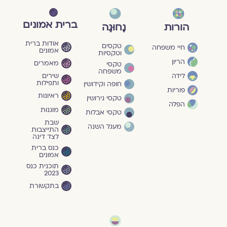
ברית אמונים
הורות
נָחוּגָה
אודות ברית
טקסים
חיי משפחה
אמונים
וטקסיות
הריון
מאמרים
טקסי
משפחה
שירים
לידה
ותפילות
חופה וקידושין
פוריות
ראיונות
טקסי גירושין
הפלה
מוגנוּת
טקסי אבלות
שבת
מעגל השנה
התייצבות
לצד דינה
כנס ברית
אמונים
תוכנית כנס
2023
בתקשורת