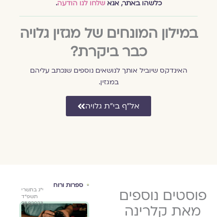
כלשהו באתר, אנא
שלחו לנו הודעה
.
במילון המונחים של מגזין גלויה
כבר ביקרת?
האינדקס שיוביל אותך לנושאים נוספים שנכתב עליהם
במגזין.
אל״ף בי״ת גלויה
השבעה
ספרות ורוח
ספר
כ׳ בתשרי
פוסטים נוספים
כ׳ בתשרי
י״ג בתשרי
באוקטובר
גלוי
ה׳תשפ״ה
ה׳תשפ״ה
תשפ״ד
ורקין
קלרי
28.9.2023
22.10.2024
22.10.2024
מאת קלרינה