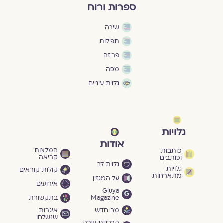
ספרות ורוח
שירה
תפילות
פרוזה
מסה
גלוית עיניים
גלויות
אודות
המלצות
כותבות
קריאה
וכותבים
גלוית לב
גלויות
קולות קוראים
מתארחות
על המגזין
אירועים
Gluya
Magazine
בתקשורת
מה חדש
איגרות
שנשלחו
הרבנית שרה