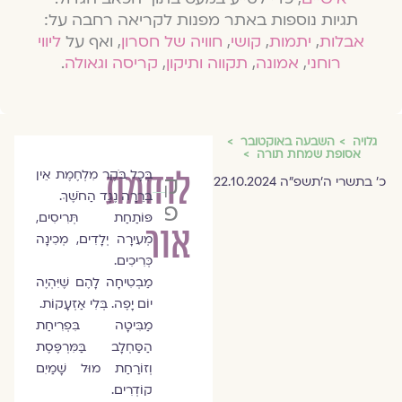
תגיות נוספות באתר מפנות לקריאה רחבה על:
אבלות
,
יתמות
,
קושי
,
חוויה של חסרון
, ואף על
ליווי
רוחני
,
אמונה
,
תקווה ותיקון
,
קריסה וגאולה
.
גלויה
השבעה באוקטובר
אסופת שמחת תורה
לוחמת
בְּכָל בֹּקֶר מִלְחֶמֶת אֵין
קלרינה
כ׳ בתשרי ה׳תשפ״ה 22.10.2024
בְּרֵרָה נֶגֶד הַחֹשֶׁךְ.
פריבורקין
פּוֹתַחַת תְּרִיסִים,
אור
מְעִירָה יְלָדִים, מְכִינָה
כְּרִיכִים.
מַבְטִיחָה לָהֶם שֶׁיִּהְיֶה
יוֹם יָפֶה. בְּלִי אַזְעָקוֹת.
מַבִּיטָה בִּפְרִיחַת
הַסַּחְלָב בַּמִּרְפֶּסֶת
וְזוֹרַחַת מוּל שָׁמַיִם
קוֹדְרִים.