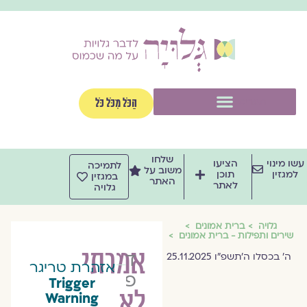
ילוג
תוכן
תפריט
הַכֹּל מִכֹּל כֹּל
שלחו
עשו מינוי
הציעו
לתמיכה
משוב על
למגזין
תוכן
במגזין
האתר
לאתר
גלויה
גלויה
ברית אמונים
שירים ותפילות - ברית אמונים
אמרתי
דפנה
ה׳ בכסלו ה׳תשפ״ו 25.11.2025
אזהרת טריגר
פלדמן
Trigger
לא
Warning