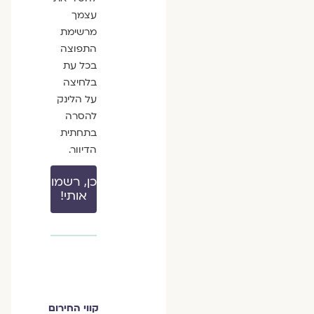
עצמך
מרשימת
התפוצה
בכל עת
בלחיצה
על הלינק
להסרה
בתחתית
הדיוור.
כן, רשמו
אותי!
קווי החירום