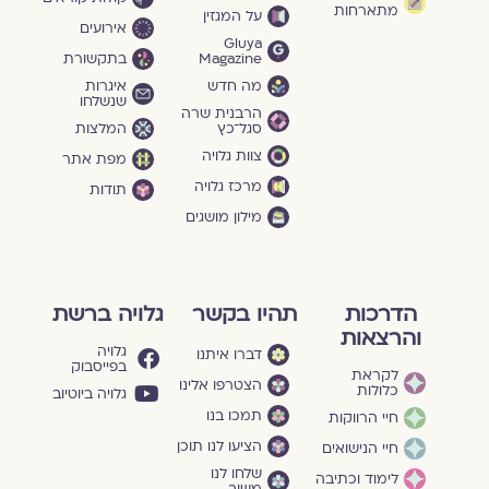
מתארחות
על המגזין
אירועים
Gluya
Magazine
בתקשורת
מה חדש
איגרות
שנשלחו
הרבנית שרה
סגל־כץ
המלצות
צוות גלויה
מפת אתר
מרכז גלויה
תודות
מילון מושגים
הדרכות
תהיו בקשר
גלויה ברשת
והרצאות
גלויה
דברו איתנו
בפייסבוק
לקראת
הצטרפו אלינו
כלולות
גלויה ביוטיוב
תמכו בנו
חיי הרווקות
הציעו לנו תוכן
חיי הנישואים
שלחו לנו
לימוד וכתיבה