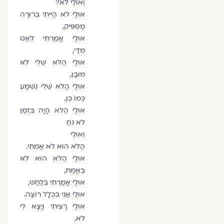
וְאוּלַי לֹא?
אוּלַי לֹא הָיִיתִי בְּרוּרָה
מַסְפִּיק,
אוּלַי אָמַרְתִּי לְאַט
מִדַּי,
אוּלַי הַלֹּא שֶׁלִּי לֹא
מוּבָן,
אוּלַי הַלֹּא שֶׁלִּי נִשְׁמָע
כְּמוֹ כֵּן,
אוּלַי הַלֹּא הָיָה בִּזְמַן
לֹא נֹחַ
וְאוּלַי
הַלֹּא הוּא לֹא אֲמִתִּי.
אוּלַי הַלֹּא הוּא לֹא
בֶּאֱמֶת,
אוּלַי אָמַרְתִּי בְּלַחַשׁ,
אוּלַי אֲנִי בִּכְלָל רוֹצָה.
אוּלַי רָצִיתִי וְיָצָא לִי
לֹא,