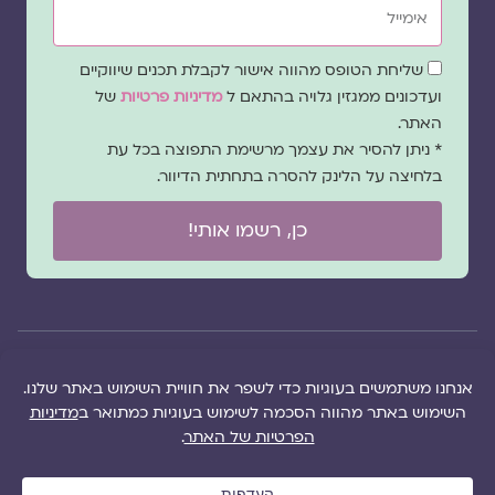
שדה
שליחת הטופס מהווה אישור לקבלת תכנים שיווקיים
הסכמה
ועדכונים ממגזין גלויה בהתאם ל
מדיניות פרטיות
של
האתר.
* ניתן להסיר את עצמך מרשימת התפוצה בכל עת
בלחיצה על הלינק להסרה בתחתית הדיוור.
כן, רשמו אותי!
© 2026 כל
במקרה
הוקם ב ❤ על ידי –
הזכויות של מגזין
של
לימונדה 2.0
| מיתוג:
מפת אתר
|
גלויה שמורות
שגגה
סטודיו נופר דסקל
תקנון אתר
|
למרכז "גלויה"
אנא
(2019), פיתוח מיתוג:
מדיניות פרטיות
|
ושרה סגל־כץ אלא
צרו
שרה סגל־כץ
ו
לימונדה
הציעו תוכן