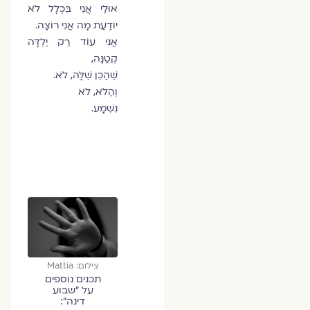
אוּלַי אֲנִי בִּכְלָל לֹא
יוֹדַעַת מָה אֲנִי רוֹצָה.
אֲנִי עוֹד רַק יַלְדָּה
קְטַנָּה,
שֶׁהַכֵּן שֶׁלָּהּ, לֹא.
וְהַלֹּא, לֹא
נִשְׁמָע.
צילום: Mattia
תכנים נוספים
על ״שבוע
דינה״: