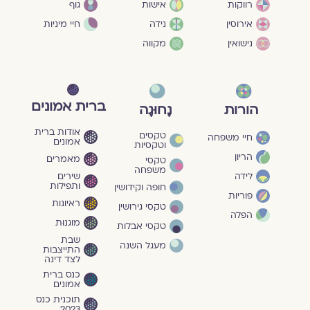
גוף
רווקות
אישות
חיי מיניות
אירוסין
נידה
נישואין
מקווה
ברית אמונים
הורות
נָחוּגָה
אודות ברית
טקסים
חיי משפחה
אמונים
וטקסיות
הריון
מאמרים
טקסי
משפחה
שירים
לידה
ותפילות
חופה וקידושין
פוריות
ראיונות
טקסי גירושין
הפלה
מוגנוּת
טקסי אבלות
שבת
מעגל השנה
התייצבות
לצד דינה
כנס ברית
אמונים
תוכנית כנס
2023