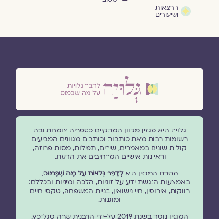
משוב
הרצאות
ושיעורים
גלויה היא מגזין מקוון המתקיים כספריה צומחת ובה
רשומות רבות מאת כותבות וכותבים מגוונים המביעים
קולות שונים במאמרים, שירים, תפילות, מסות פרוזה,
וראיונות אישיים המרחיבים את הדעת.
מטרת המגזין היא
לְדַבֵּר גְּלוּיוֹת עַל מָה שֶׁכָּמוּס
,
באמצעות הנגשת ידע על זוגיות, הלכה ומיניות ובכללם:
רווקות, אירוסין, חיי נישואין, בניית המשפחה, טקסי חיים
ומוגנוּת.
המגזין נוסד בשנת 2019 על-ידי הרבנית שרה סגל־כץ.