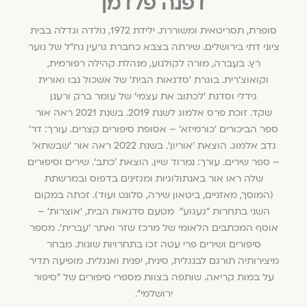
דפנה פלדמן
סופרת, תסריטאית ומשוררת. ילידת 1972, נולדה וגדלה בבית
ציוני דתי בירושלים. שירתה בצבא כחברת גרעין נח"ל של נוער
רץ. בעברה, מורה לקולנוע, מנהלת קהילה רפורמית,
וקואוצ'רית. בוגרת 'סדנאות הבית' של אשכול נבו ואורית
גידלי וסדנת 'לכתוב את עצמי' של עומר ברק ורענן
שקד.
זוכת פרס אלמוג לשנת 2019. בשנת 2021 ראה אור
ספר הביכורים 'כורמיזא' – אסופת סיפורים קצרים. עורך: דר'
נדב אלמוג. הוצאת 'אוריון'. בשנת 2022 ראה אור 'שבשתא'
– ספר שירים. עורך: נמרוד שיין. הוצאת 'כתב'
. שירים וסיפורים
שלה ראו אור באנתולוגיות ומגזינים בדפוס ובמרשתת
(המוסך, מאזניים, ביטאון שירה, סלונט ועוד). זכתה במקום
השני בתחרות "געגוע"
מטעם סדנאות הבית, 'אוצרות' –
אוסף המכתבים הלאומי של מרכז שזר ואתר 'עברית'. מספר
סיפורים ושירים פרי עטה זכו בתחרויות שונות.
מבחר
מיצירותיה תורגם לבנגלית, סינית, יפנית ואנגלית.
מופיעה תדיר
על במות קריאה. שותפה בצוות מספרי סיפורים של "סיפור
ירושלמי"
.