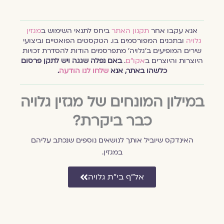
אנא עקבו אחר
תקנון האתר
ביחס לתנאי השימוש ב
מגזין
גלויה
ובתכנים המפורסמים בו. הטקסטים הפואטיים וביצועי
שירים המופיעים ב׳גלויה׳ מתפרסמים הודות להסדרת זכויות
היוצרות והיוצרים ב
אקו״ם
.
באם נפלה שגגה ויש לתקן פרסום
כלשהו באתר, אנא
שלחו לנו הודעה
.
במילון המונחים של מגזין גלויה
כבר ביקרת?
האינדקס שיוביל אותך לנושאים נוספים שנכתב עליהם
במגזין.
אל״ף בי״ת גלויה