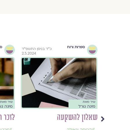
ספרות ורוח
ספ
בתמוז ה׳תשפ״ה
כ״ד בניסן התשפ״ד
2.5.2024
27.6.2025
שיר מאת
שיר מאת
מינה גורל
מינה גו
שאלון להשקעה
לזכר ר
//
קריסה וגאולה
,
//
זיכרון