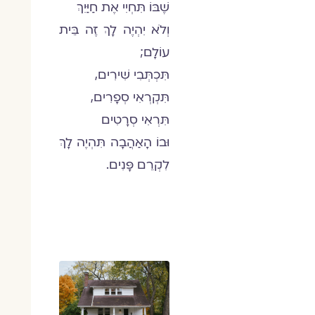
שֶׁבּוֹ תִּחְיִי אֶת חַיַּיִךְ
וְלֹא יִהְיֶה לָךְ זֶה בֵּית
עוֹלָם;
תִּכְתְּבִי שִׁירִים,
תִּקְרְאִי סְפָרִים,
תִּרְאִי סְרָטִים
וּבוֹ הָאַהֲבָה תִּהְיֶה לָךְ
לִקְרֵם פָּנִים.