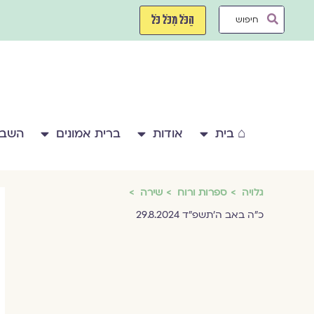
ילוג
Search
תוכן
הַכֹּל מִכֹּל כֹּל
...
⌂ בית
אודות
ברית אמונים
השבע
גלויה
ספרות ורוח
שירה
כ״ה באב ה׳תשפ״ד 29.8.2024