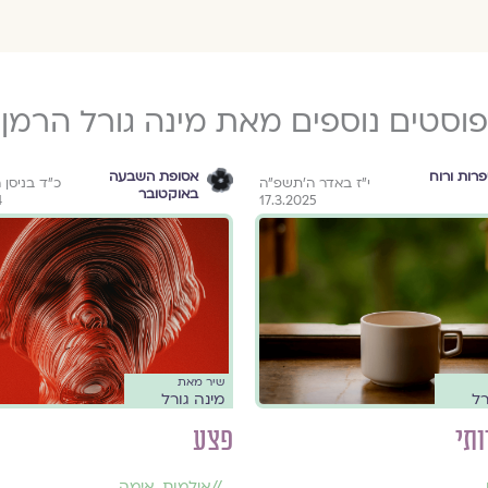
פוסטים נוספים מאת מינה גורל הרמן
רות ורוח
אסופת השבעה
י״ז באדר ה׳תשפ״ה
כ״ד בניסן
באוקטובר
4
17.3.2025
שיר מאת
רל
מינה גורל
ותי
פצע
,
//
אילמות
,
אימה
,