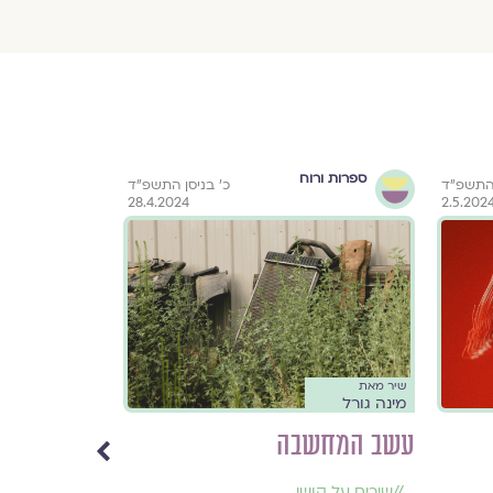
ספרות ורוח
השבעה
 התשפ״ד
כ׳ בניסן התשפ״ד
באוקטובר
28.4.2024
2.5.202
שיר מאת
שיר מאת
מינה גורל
מינה גורל הרמ
עשב המחשבה
אולי עיניך
//
שירים על קושי
//