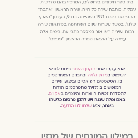
בתי ספר תיכוניים בירושלים, המרכזי בהם מדרשית
עמליה. כותבת שירה כל חייה. שירה הראשון "אהבה"
התפרסם בשנת 1971 כשהייתה בת 9, בעיתון "הארץ
שלנו". במשך עשרות שנים השתתפה בסדנאות שירה
רבות ושיריה ראו אור במספר כתבי עת. בימים אלה
עמלה על הוצאת ספרה הראשון, "פגמים".
אנא עקבו אחר
תקנון האתר
ביחס לתנאי
השימוש ב
מגזין גלויה
ובתכנים המפורסמים
בו. הטקסטים הפואטיים וביצועי שירים
המופיעים ב׳גלויה׳ מתפרסמים הודות
להסדרת זכויות היוצרות והיוצרים ב
אקו״ם
.
באם נפלה שגגה ויש לתקן פרסום כלשהו
באתר, אנא
שלחו לנו הודעה
.
במילון המונחים של מגזין