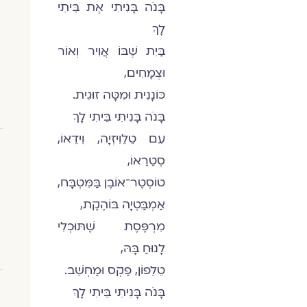
בָּנֹה בָּנִיתִי אֶת בֵּיתִי
לָךְ
בַּיִת שֶׁבּוֹ אֲוִיר וְאוֹר
וּצְמָחִים,
כּוֹנָנִית וּמִטָּה זוּגִית.
בָּנֹה בָּנִיתִי בֵּיתִי לָךְ
עִם טֵלֵוִיזְיָה, וִידֵאוֹ,
סְטֵרֵאוֹ,
טוֹסְטֶר־אוֹבֶן בַּמִּטְבָּח,
אַמְבַּטְיָה בּוֹהֶקֶת,
מִרְפֶּסֶת שֶׁתּוּכְלִי
לָנוּחַ בָּהּ,
טֵלֵפוֹן, פַקְס וּמַחְשֵׁב.
בָּנֹה בָּנִיתִי בֵּיתִי לָךְ