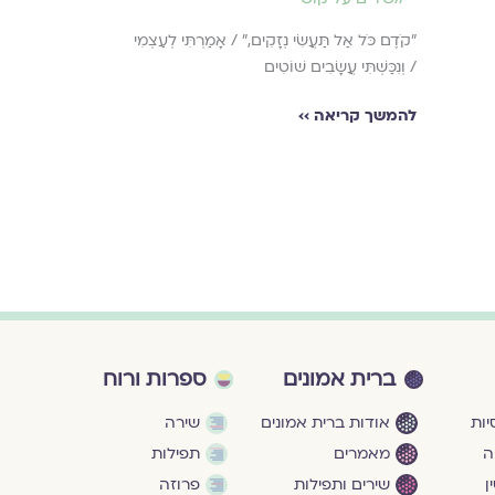
מאז השבעה
באוקטובר
"קֹדֶם כֹּל אַל תַּעֲשִׂי נְזָקִים," / אָמַרְתִּי לְעַצְמִי
,
שירים על קוש
/ וְנִכַּשְׁתִּי עֲשָׂבִים שׁוֹטִים
תקווה ותיקון
אֲנִי לֹא יְכוֹלָה לְה
להמשך קריאה ››
חֲרֵדָה מֵהַמָּוֶת ה
להמשך קריאה ›
ברית אמונים
ספרות ורוח
ות
אודות ברית אמונים
שירה
ה
מאמרים
תפילות
ן
שירים ותפילות
פרוזה