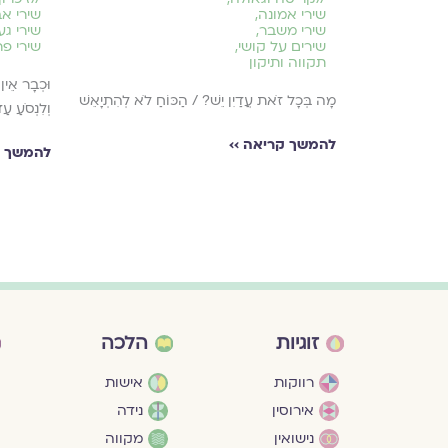
שירי אמונה
,
שירי א
שירי משבר
,
שירי גע
שירים על קושי
,
שירי פר
תקווה ותיקון
ּץ / עִם שַׂקִּיּוֹת
וּכְבָר אֵין
מָה בְּכָל זֹאת עֲדַיִן יֵשׁ? / הַכּוֹחַ לֹא לְהִתְיָאֵשׁ
וְלִנְסֹעַ ע
להמשך קריאה ››
להמשך ק
זוגיות
הלכה
רווקות
אישות
אירוסין
נידה
נישואין
מקווה