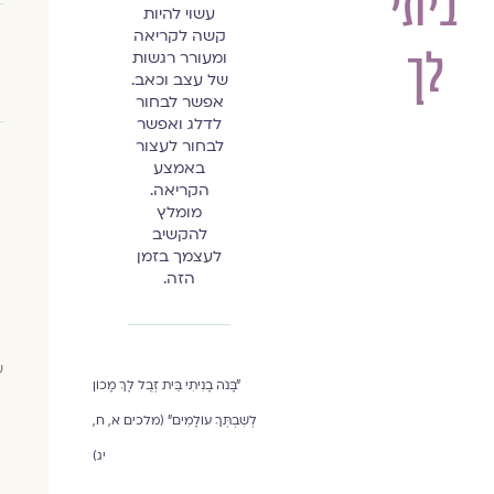
ביתי
עשוי להיות
קשה לקריאה
לך
ומעורר רגשות
של עצב וכאב.
אפשר לבחור
לדלג ואפשר
לבחור לעצור
באמצע
הקריאה.
מומלץ
להקשיב
לעצמך בזמן
הזה.
"בָּנֹה בָנִיתִי בֵּית זְבֻל לָךְ מָכוֹן
לְשִׁבְתְּךָ עוֹלָמִים" (מלכים א, ח,
יג)