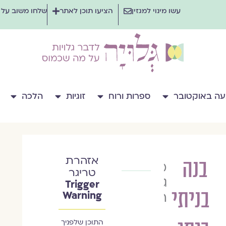
עשו מינוי למגזין
הציעו תוכן לאתר
שלחו משוב על
ה באוקטובר
ספרות ורוח
זוגיות
הלכה
אזהרת
בנה
מינה
טריגר
גורל
Trigger
בניתי
הרמן
Warning
התוכן שלפניך