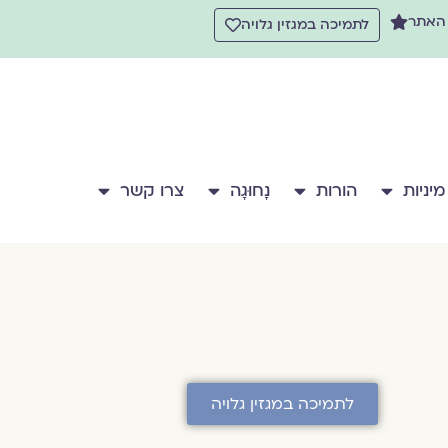
 האתר
לתמיכה במגזין גלויה
מיניות
הורות
נָחוּגָה
צרו קשר
לתמיכה במגזין גלויה