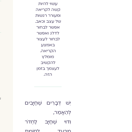
עשוי להיות
קשה לקריאה
ומעורר רגשות
של עצב וכאב.
אפשר לבחור
לדלג ואפשר
לבחור לעצור
באמצע
הקריאה.
מומלץ
להקשיב
לעצמך בזמן
הזה.
יֵשׁ דְּבָרִים שֶׁחַיָּבִים
לְהֵאָמֵר,
וִדּוּי שֶׁחַיָּב לַחְדֹּר
מִבַּעַד לְחוֹמַת