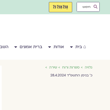
ילוג
Search
תוכן
הַכֹּל מִכֹּל כֹּל
...
⌂ בית
אודות
ברית אמונים
השבע
גלויה
ספרות ורוח
שירה
כ׳ בניסן התשפ״ד 28.4.2024