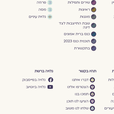
ן
שירים ותפילות
פרוזה
ראיונות
מסה
מוגנוּת
גלוית עיניים
שבת התייצבות לצד
דינה
כנס ברית אמונים
תוכנית כנס 2023
בתקשורת
ת
תהיו בקשר
גלויה ברשת
לות
דברו איתנו
גלויה בפייסבוק
הצטרפו אלינו
גלויה ביוטיוב
ם
תמכו בנו
ה
הציעו לנו תוכן
עורים
שלחו לנו משוב