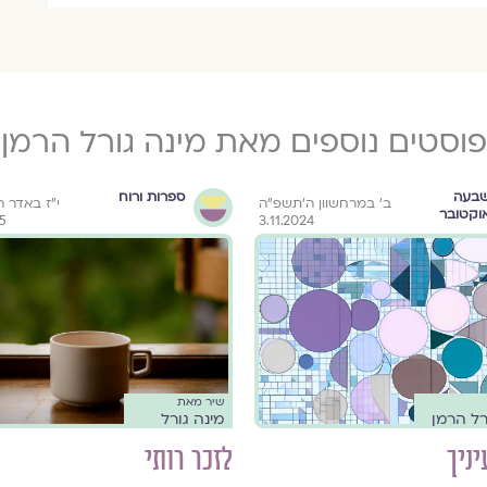
פוסטים נוספים מאת מינה גורל הרמן
בעה
ספרות ורוח
ב׳ במרחשוון ה׳תשפ״ה
י״ז באדר 
וקטובר
25
3.11.2024
שיר מאת
רל הרמן
מינה גורל
יניך
לזכר רותי