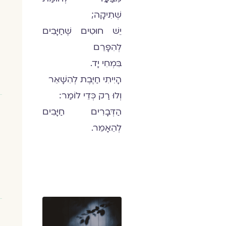
שְׁתִיקָה;
יֵשׁ חוּטִים שֶׁחַיָּבִים
לְהִפָּרֵם
בִּמְחִי יָד.
הָיִיתִי חַיֶּבֶת לְהִשָּׁאֵר
וְלוּ רַק כְּדֵי לוֹמַר:
הַדְּבָרִים חַיָּבִים
לְהֵאָמֵר.