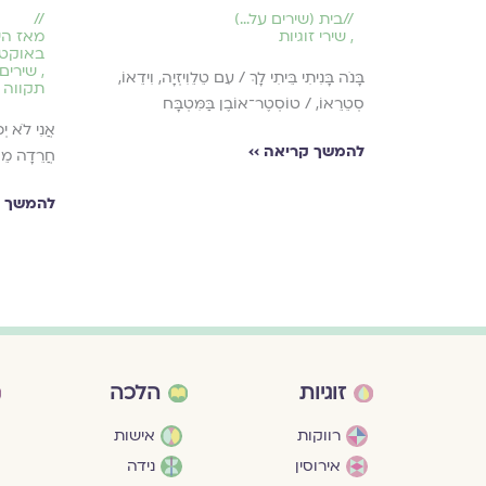
//
בית (שירים על...)
//
,
שירי זוגיות
מאז ה
באוקטו
ְּדֵי לוֹמַר:
,
שירים 
בָּנֹה בָּנִיתִי בֵּיתִי לָךְ / עִם טֵלֵוִיזְיָה, וִידֵאוֹ,
תקווה ו
סְטֵרֵאוֹ, / טוֹסְטֶר־אוֹבֶן בַּמִּטְבָּח
אֲנִי לֹא יְכ
להמשך קריאה ››
חֲרֵדָה מֵה
להמשך ק
זוגיות
הלכה
רווקות
אישות
אירוסין
נידה