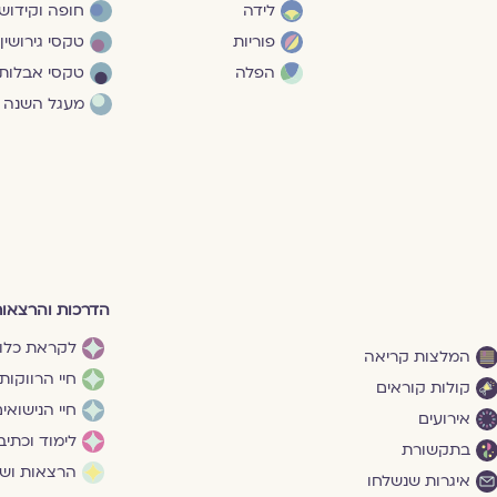
לידה
חופה וקידושי
פוריות
טקסי גירושין
הפלה
טקסי אבלות
מעגל השנה
הדרכות והרצאו
לקראת כלו
המלצות קריאה
חיי הרווקות
קולות קוראים
חיי הנישואי
אירועים
לימוד וכתיב
בתקשורת
הרצאות ושי
איגרות שנשלחו