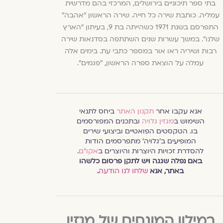
בתי ספר תיכוניים בירושלים, המרכזי בהם מדרשית
עמליה. כותבת שירה כל חייה. שירה הראשון "אהבה"
התפרסם בשנת 1971 כשהייתה בת 9, בעיתון "הארץ
שלנו". במשך עשרות שנים השתתפה בסדנאות שירה
רבות ושיריה ראו אור במספר כתבי עת. בימים אלה
עמלה על הוצאת ספרה הראשון, "פגמים".
אנא עקבו אחר
תקנון האתר
ביחס לתנאי
השימוש ב
מגזין גלויה
ובתכנים המפורסמים
בו. הטקסטים הפואטיים וביצועי שירים
המופיעים ב׳גלויה׳ מתפרסמים הודות
להסדרת זכויות היוצרות והיוצרים ב
אקו״ם
.
באם נפלה שגגה ויש לתקן פרסום כלשהו
באתר, אנא
שלחו לנו הודעה
.
במילון המונחים של מגזין