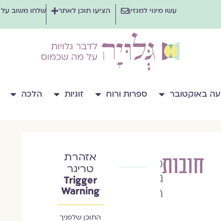
עשו מינוי למגזין
הציעו תוכן לאתר
שלחו משוב על
ה באוקטובר
ספרות ורוח
זוגיות
הלכה
אזהרת
חובות
מינה
טריגר
גורל
Trigger
הרמן
Warning
התוכן שלפניך