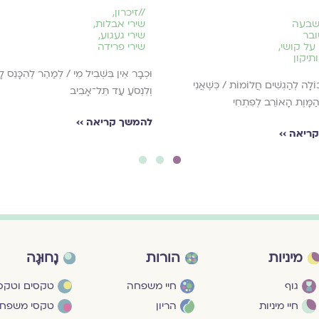
//
זיכרון
,
שבעה
שירי אבלות
,
בר
שירי געגוע
,
על קושי
,
שירי פרידה
תיקון
וּכְבָר אֵין בִּשְׁבִיל מִי / לְמַהֵר לְהִכָּנֵס ל
וֹלָה לְהַגְשִׁים חֲלוֹמוֹת / כְּשֶׁאֲנִי
וְלִנְסֹעַ עַד תֵּל־אָבִיב
ַמָּוֶת הָאוֹרֵב לְפִתְחִי
להמשך קריאה ››
ריאה ››
3
2
1
מיניות
הורות
נָחוּגָה
גוף
חיי משפחה
טקסים וטקסי
חיי מיניות
הריון
טקסי משפח