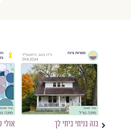
ספרות ורוח
הש
׳ בניסן התשפ״ד
כ״ה באב ה׳תשפ״ד
בא
29.8.2024
28.4.2024
שיר מאת
שיר מאת
מינה גורל
מינה גו
בנה בניתי ביתי לך
אולי ע