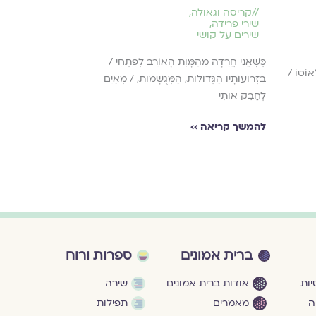
//
קריסה וגאולה
,
//
זהות
,
שירי פרידה
,
קריסה וגאולה
שירים על קושי
שירים על קושי
כְּשֶׁאֲנִי חֲרֵדָה מֵהַמָּוֶת הָאוֹרֵב לְפִתְחִי /
אֵיךְ אֶתְיַצֵּב בַּשּׁ
ָאוֹטוֹ /
בִּזְרוֹעוֹתָיו הַגְּדוֹלוֹת, הַמְּגֻשָּׁמוֹת, / מְאַיֵּם
להמשך קריאה ›
לְחַבֵּק אוֹתִי
להמשך קריאה ››
ברית אמונים
ספרות ורוח
ות
אודות ברית אמונים
שירה
ה
מאמרים
תפילות