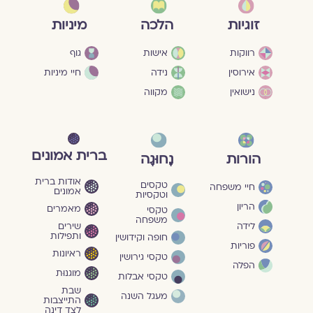
מיניות
זוגיות
הלכה
גוף
רווקות
אישות
חיי מיניות
אירוסין
נידה
נישואין
מקווה
ברית אמונים
הורות
נָחוּגָה
אודות ברית
טקסים
חיי משפחה
אמונים
וטקסיות
הריון
מאמרים
טקסי
משפחה
שירים
לידה
ותפילות
חופה וקידושין
פוריות
ראיונות
טקסי גירושין
הפלה
מוגנוּת
טקסי אבלות
שבת
מעגל השנה
התייצבות
לצד דינה