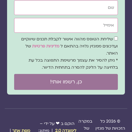
שם
אימייל
שדה
שליחת הטופס מהווה אישור לקבלת תכנים שיווקיים
הסכמה
ועדכונים ממגזין גלויה בהתאם ל
מדיניות פרטיות
של
האתר.
* ניתן להסיר את עצמך מרשימת התפוצה בכל עת
בלחיצה על הלינק להסרה בתחתית הדיוור.
כן, רשמו אותי!
© 2026 כל
במקרה
הוקם ב ❤ על ידי –
הזכויות של מגזין
של
לימונדה 2.0
| מיתוג:
מפת אתר
|