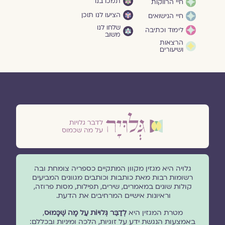
תמכו בנו
חיי הרווקות
הציעו לנו תוכן
חיי הנישואים
שלחו לנו
לימוד וכתיבה
משוב
הרצאות
ושיעורים
גלויה היא מגזין מקוון המתקיים כספריה צומחת ובה
רשומות רבות מאת כותבות וכותבים מגוונים המביעים
קולות שונים במאמרים, שירים, תפילות, מסות פרוזה,
וראיונות אישיים המרחיבים את הדעת.
מטרת המגזין היא
לְדַבֵּר גְּלוּיוֹת עַל מָה שֶׁכָּמוּס
,
באמצעות הנגשת ידע על זוגיות, הלכה ומיניות ובכללם: