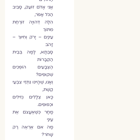
אֲנִי אָדֹם זוֹעֵק, סָבִיב
הַכֹּל אָפֹר,
הִלָּה דְּהוּיָה זוֹרַחַת
מִתּוֹךְ
עֵינַיִם – יָרֹק וְחִיּוּךְ –
זָהֹב
סָבְתָא, לָמָּה בְּבֵית
הַקְּבָרוֹת
הַצְּבָעִים הוֹפְכִים
שְׁקוּפִים?
וְאָנוּ, שֶׁהָיִינוּ נִתְזֵי צִבְעֵי
קֶשֶׁת,
כָּאן צְלָלִים נְזִילִים
וּכְפוּפִים.
מָחָר כְּשֶׁאֶעֱצֹם אֶת
עֵינַי
מָה אִם אֶרְאֶה רַק
שָׁחֹר?