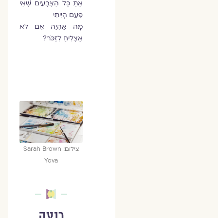
אַתְּ כָּל הַצְּבָעִים שֶׁאֵי
פַּעַם הָיִיתִי
מָה אֶהְיֶה אִם לֹא
אַצְלִיחַ לִזְכֹּר?
צילום: Sarah Brown
Yova
רוצה