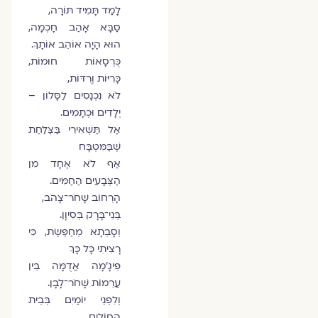
לָמַד תָּמִיד תּוֹרָה,
סַבָּא אָהַב חָכְמָה,
הוּא הָיָה אוֹהֵב אוֹתָךְ.
כֻּרְסָאוֹת חוּמוֹת,
כָּרִיּוֹת וְרֻדּוֹת,
לֹא נִכְנָסִים לַסָּלוֹן –
יְלָדִים וּכְתָמִים.
אַל תַּשְׁאִירִי בַּצַּלַּחַת
שֶׁבַּמִּטְבָּח
אַף לֹא אֶחָד מִן
הַצְּבָעִים הַחַמִּים.
הָרְחוֹב שָׁחֹר־צָהֹב,
בְּנֵי־בָּרָק בְּסִיוָן.
וְסָבְתָא מְחַפֶּשֶׂת, כִּי
רָצִיתִי כָּל כָּךְ
פִּיגָ'מָה אֲדֻמָּה בֵּין
עֲרֵמוֹת שָׁחֹר־לָבָן.
וְלִפְנֵי יוֹמַיִם בְּבֵית
הַחוֹלִים