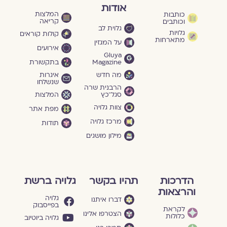
אודות
המלצות
כותבות
קריאה
וכותבים
גלוית לב
גלויות
קולות קוראים
מתארחות
על המגזין
אירועים
Gluya
Magazine
בתקשורת
מה חדש
איגרות
שנשלחו
הרבנית שרה
סגל־כץ
המלצות
צוות גלויה
מפת אתר
מרכז גלויה
תודות
מילון מושגים
הדרכות
תהיו בקשר
גלויה ברשת
והרצאות
גלויה
דברו איתנו
בפייסבוק
לקראת
הצטרפו אלינו
כלולות
גלויה ביוטיוב