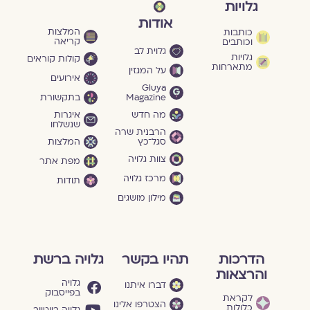
גלויות
אודות
המלצות
כותבות
קריאה
וכותבים
גלוית לב
גלויות
קולות קוראים
מתארחות
על המגזין
אירועים
Gluya
Magazine
בתקשורת
מה חדש
איגרות
שנשלחו
הרבנית שרה
סגל־כץ
המלצות
צוות גלויה
מפת אתר
מרכז גלויה
תודות
מילון מושגים
הדרכות
תהיו בקשר
גלויה ברשת
והרצאות
גלויה
דברו איתנו
בפייסבוק
לקראת
הצטרפו אלינו
כלולות