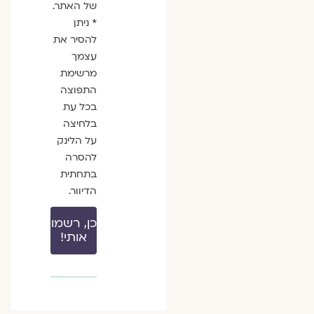
של האתר.
* ניתן
להסיר את
עצמך
מרשימת
התפוצה
בכל עת
בלחיצה
על הלינק
להסרה
בתחתית
הדיוור.
כן, רשמו
אותי!