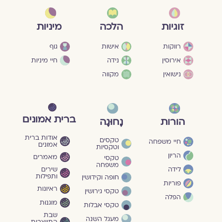
מיניות
זוגיות
הלכה
גוף
רווקות
אישות
חיי מיניות
אירוסין
נידה
נישואין
מקווה
ברית אמונים
הורות
נָחוּגָה
אודות ברית
טקסים
חיי משפחה
אמונים
וטקסיות
הריון
מאמרים
טקסי
משפחה
שירים
לידה
ותפילות
חופה וקידושין
פוריות
ראיונות
טקסי גירושין
הפלה
מוגנוּת
טקסי אבלות
שבת
מעגל השנה
התייצבות