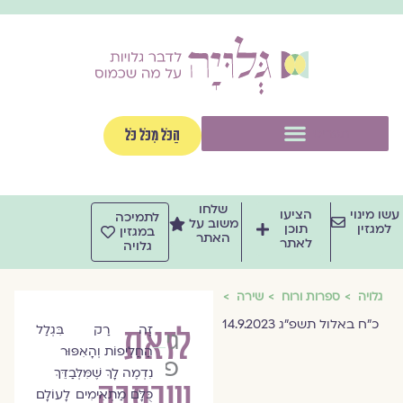
וג
וכן
תפריט
הַכֹּל מִכֹּל כֹּל
שלחו
שו מינוי
הציעו
לתמיכה
משוב על
למגזין
תוכן
במגזין
האתר
לאתר
גלויה
גלויה
ספרות ורוח
שירה
כ״ח באלול תשפ״ג 14.9.2023
לזאת
זֶה רַק בִּגְלַל
גיורא
הַחֲלִיפוֹת וְהָאִפּוּר
פישר
נִדְמֶה לָךְ שֶׁמִּלְּבַדֵּךְ
שכתבה
כֻּלָּם מַתְאִימִים לָעוֹלָם