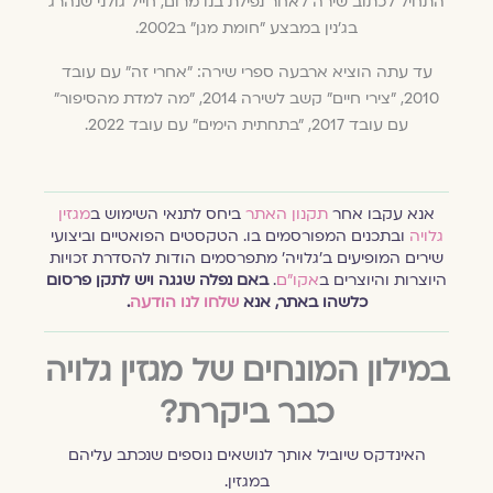
התחיל לכתוב שירה לאחר נפילת בנו מרום, חייל גולני שנהרג
בג'נין במבצע "חומת מגן" ב2002.
עד עתה הוציא ארבעה ספרי שירה: "אחרי זה" עם עובד
2010, "צירי חיים" קשב לשירה 2014, "מה למדת מהסיפור"
עם עובד 2017, "בתחתית הימים" עם עובד 2022.
אנא עקבו אחר
תקנון האתר
ביחס לתנאי השימוש ב
מגזין
גלויה
ובתכנים המפורסמים בו. הטקסטים הפואטיים וביצועי
שירים המופיעים ב׳גלויה׳ מתפרסמים הודות להסדרת זכויות
היוצרות והיוצרים ב
אקו״ם
.
באם נפלה שגגה ויש לתקן פרסום
כלשהו באתר, אנא
שלחו לנו הודעה
.
במילון המונחים של מגזין גלויה
כבר ביקרת?
האינדקס שיוביל אותך לנושאים נוספים שנכתב עליהם
במגזין.