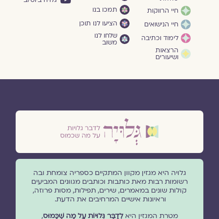
גלויה ביוטיוב
תמכו בנו
חיי הרווקות
הציעו לנו תוכן
חיי הנישואים
שלחו לנו
לימוד וכתיבה
משוב
הרצאות
ושיעורים
גלויה היא מגזין מקוון המתקיים כספריה צומחת ובה
רשומות רבות מאת כותבות וכותבים מגוונים המביעים
קולות שונים במאמרים, שירים, תפילות, מסות פרוזה,
וראיונות אישיים המרחיבים את הדעת.
מטרת המגזין היא
לְדַבֵּר גְּלוּיוֹת עַל מָה שֶׁכָּמוּס
,