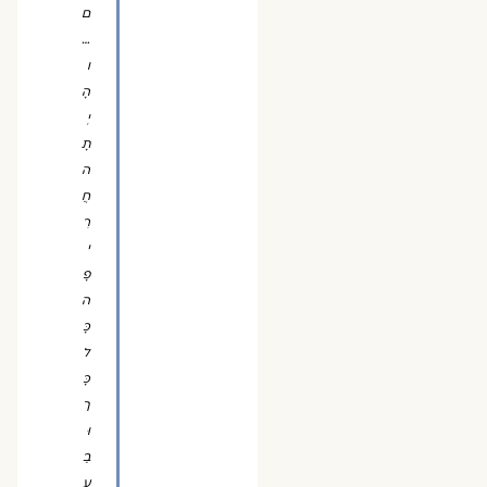
ם
…
ו
הָ
יְ
תָ
ה
חֲ
רִ
י
פָ
ה
כָּ
ל
כָּ
ך
וּ
בַ
עֲ