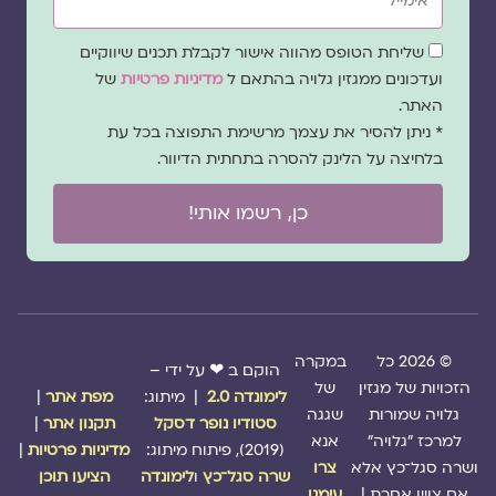
שדה
שליחת הטופס מהווה אישור לקבלת תכנים שיווקיים
הסכמה
ועדכונים ממגזין גלויה בהתאם ל
מדיניות פרטיות
של
האתר.
* ניתן להסיר את עצמך מרשימת התפוצה בכל עת
בלחיצה על הלינק להסרה בתחתית הדיוור.
כן, רשמו אותי!
© 2026 כל
במקרה
הוקם ב ❤ על ידי –
הזכויות של מגזין
של
לימונדה 2.0
| מיתוג:
מפת אתר
|
גלויה שמורות
שגגה
סטודיו נופר דסקל
תקנון אתר
|
למרכז "גלויה"
אנא
(2019), פיתוח מיתוג:
מדיניות פרטיות
|
ושרה סגל־כץ אלא
צרו
שרה סגל־כץ
ו
לימונדה
הציעו תוכן
אם צויין אחרת |
עימנו