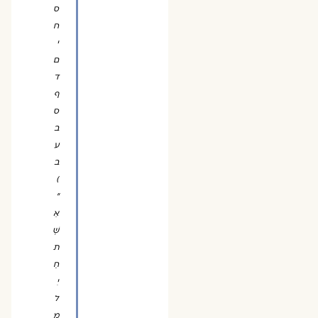
ס
ח
י
ם
ד
ף
ס
ב
ע
ב
)
"
אֵ
שֶׁ
ת
חַ
יִ
ל
מִ