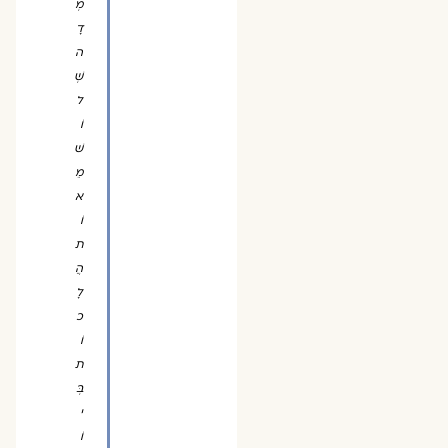
מְ
דָ
ה
שְׁ
ל
וֹ
שׁ
מֵ
א
וֹ
ת
הֲ
לָ
כ
וֹ
ת
בְּ
י
וֹ