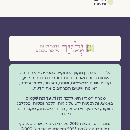
הרצאות
ושיעורים
גלויה היא מגזין מקוון המתקיים כספריה צומחת ובה
רשומות רבות מאת כותבות וכותבים מגוונים המביעים
קולות שונים במאמרים, שירים, תפילות, מסות פרוזה,
וראיונות אישיים המרחיבים את הדעת.
מטרת המגזין היא
לְדַבֵּר גְּלוּיוֹת עַל מָה שֶׁכָּמוּס
,
באמצעות הנגשת ידע על זוגיות, הלכה ומיניות ובכללם:
רווקות, אירוסין, חיי נישואין, בניית המשפחה, טקסי חיים
ומוגנוּת.
המגזין נוסד בשנת 2019 על-ידי הרבנית שרה סגל־כץ.
עם הכניסה לשנת 2025 פורסמו בו קרוב ל-3,000