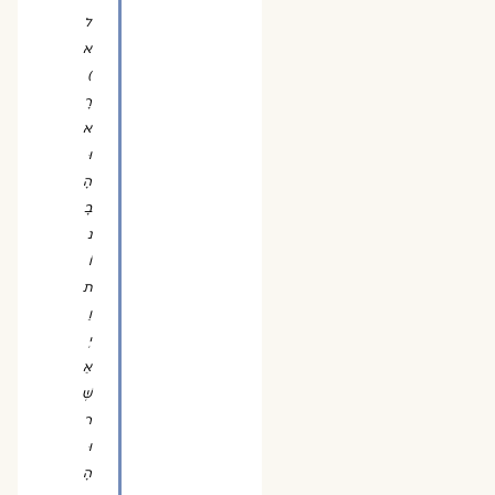
ל
א
)
רָ
א
וּ
הָ
בָ
נ
וֹ
ת
וַ
יְ
אַ
שְּׁ
ר
וּ
הָ