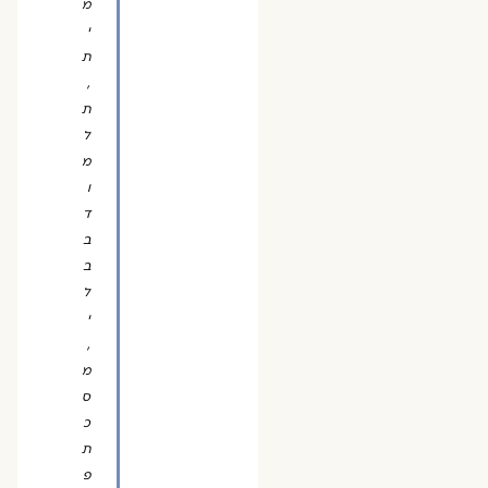
מ
י
ת
,
ת
ל
מ
ו
ד
ב
ב
ל
י
,
מ
ס
כ
ת
פ