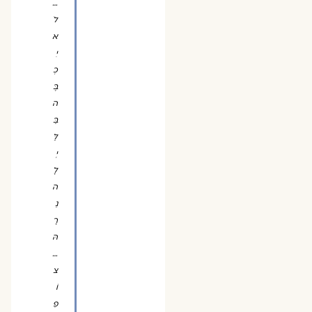
…
לֹ
א
יִ
כְ
בֶּ
ה
בַּ
לַּ
יְ
לָ
ה
נֵ
רָ
הּ
…
צ
וֹ
פִ