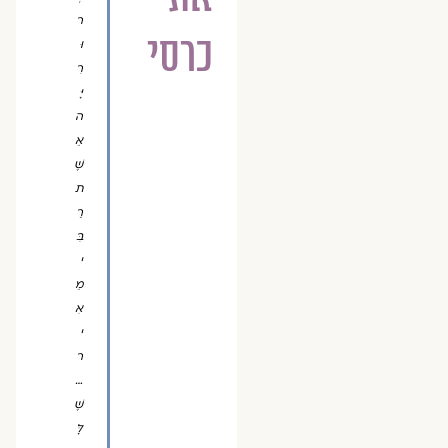
ר
כרסי
וּ
רִ
יָּ
ה
אֵ
שֶׁ
ת
רַ
בִּ
י
מֵ
אִ
י
ר
…
שֶׁ
לָּ