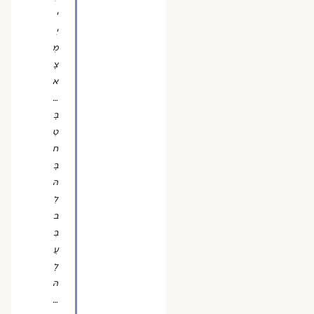
י
יִ
מְ
צָ
א
…
בָּ
טַ
ח
בָּ
הּ
לֵ
ב
בַּ
עֲ
לָ
הּ
…