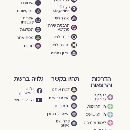
אירועים
Gluya
Magazine
בתקשורת
מה חדש
איגרות
שנשלחו
הרבנית שרה
סגל־כץ
המלצות
צוות גלויה
מפת אתר
מרכז גלויה
תודות
מילון מושגים
הדרכות
תהיו בקשר
גלויה ברשת
והרצאות
גלויה
דברו איתנו
בפייסבוק
לקראת
הצטרפו אלינו
כלולות
גלויה ביוטיוב
תמכו בנו
חיי הרווקות
הציעו לנו תוכן
חיי הנישואים
שלחו לנו
לימוד וכתיבה
משוב