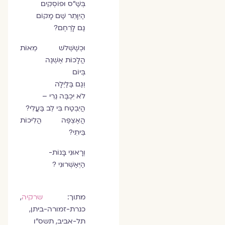
בְּשַׁ"ס וּפוֹסְקִים
הַיִוָּתֵר שַׁם מָקוֹם
גַּם לָרֶחֶם?
וּכְשֶׁשְּׁלשׁ מֵאוֹת
הֲלָכוֹת אֶשְׁנֶה
בְּיוֹם
וְגַם בַּלַּיְלָה
לֹא יִכְבֶּה נֵרִי –
הֲיִבְטַח בִּי לֵב בַּעֲלִי?
הֲאֶצְפֶּה הֲלִיכוֹת
בֵּיתִי?
וְרָאוּנִי בָּנוֹת-
הַיְּאַשְּׁרוּנִי ?
מתוך:
שרקיה
,
כנרת-זמורה-ביתן,
תל-אביב, תשס"ו