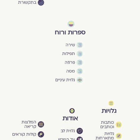
בתקשורת
ספרות ורוח
שירה
תפילות
פרוזה
מסה
גלוית עיניים
גלויות
אודות
המלצות
כותבות
קריאה
וכותבים
גלוית לב
גלויות
קולות קוראים
מתארחות
על המגזין