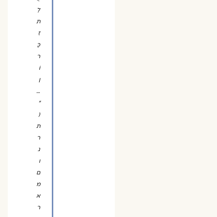
לַ
ת
זִ
כָּ
ר
וֹ
ן
…
"
(
ת
ר
ג
ו
ם
מ
א
ר