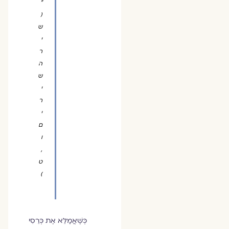
"
(
ש
י
ר
ה
ש
י
ר
י
ם
ו
,
ט
)
כְּשֶׁאֲמַלֵּא אֶת כְּרֵסִי