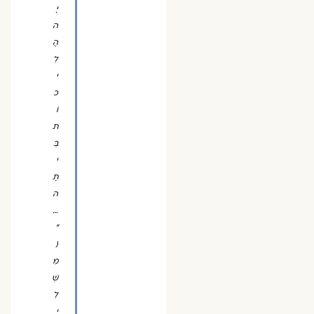
יָּ
ה
הֲ
לִ
י
כ
וֹ
ת
בֵּ
י
תָ
הּ
…
"
(
מִ
שְׁ
לֵ
י