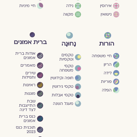
חיי מיניות
אירוסין
נידה
נישואין
מקווה
ברית אמונים
הורות
נָחוּגָה
אודות ברית
טקסים
חיי משפחה
אמונים
וטקסיות
הריון
מאמרים
טקסי
משפחה
שירים
לידה
ותפילות
חופה וקידושין
פוריות
ראיונות
טקסי גירושין
הפלה
מוגנוּת
טקסי אבלות
שבת
מעגל השנה
התייצבות
לצד דינה
כנס ברית
אמונים
תוכנית כנס
2023