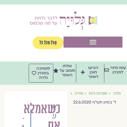
וג
וכן
תפריט
הַכֹּל מִכֹּל כֹּל
שלחו
שו מינוי
הציעו
לתמיכה
משוב על
למגזין
תוכן
במגזין
האתר
לאתר
גלויה
גלויה
ספרות ורוח
שירה
ל' בסיון תש"ף 22.6.2020
כשאמלא
אסתר
שקלים
"
את
בְּ