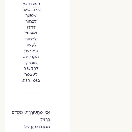
רגשות של
עצב וכאב.
אפשר
לבחור
לדלג
ואפשר
לבחור
לעצור
באמצע
הקריאה.
מומלץ
להקשיב
לעצמך
בזמן הזה.
אֲנִי מִתְעוֹרֶרֶת מֻקְדָּם
כָּרָגִיל
מֻקְדָּם מֵהָרָגִיל