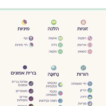
מיניות
זוגיות
הלכה
גוף
רווקות
אישות
חיי מיניות
אירוסין
נידה
נישואין
מקווה
ברית אמונים
הורות
נָחוּגָה
אודות ברית
טקסים
חיי משפחה
אמונים
וטקסיות
הריון
מאמרים
טקסי
משפחה
שירים
לידה
ותפילות
חופה וקידושין
פוריות