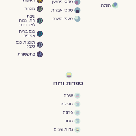
ראיונות
טקסי גירושין
הפלה
מוגנוּת
טקסי אבלות
שבת
מעגל השנה
התייצבות
לצד דינה
כנס ברית
אמונים
תוכנית כנס
2023
בתקשורת
ספרות ורוח
שירה
תפילות
פרוזה
מסה
גלוית עיניים