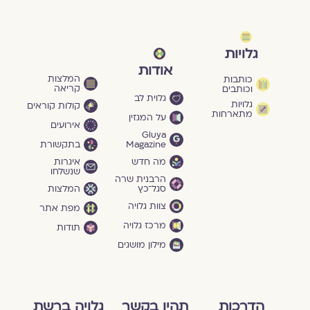
גלויות
אודות
המלצות
כותבות
קריאה
וכותבים
גלוית לב
גלויות
קולות קוראים
מתארחות
על המגזין
אירועים
Gluya
Magazine
בתקשורת
מה חדש
איגרות
שנשלחו
הרבנית שרה
סגל־כץ
המלצות
צוות גלויה
מפת אתר
מרכז גלויה
תודות
מילון מושגים
הדרכות
תהיו בקשר
גלויה ברשת