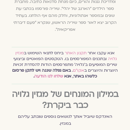
ומדריכת גננות והורים, כיום מנחת סדנאות כתיבה. מחברת
ספר הילדים ״הארנב של יהלי״. שיריה פורסמו בכתבי עת
שונים ובמספר אנתולוגיות, וחלק מהם אף הולחנו. בעתיד
הקרוב יצא לאור ספר שיריה הראשון, שנקרא ״פעם דיברתי
אפריקאית״.
אנא עקבו אחר
תקנון האתר
ביחס לתנאי השימוש ב
מגזין
גלויה
ובתכנים המפורסמים בו. הטקסטים הפואטיים וביצועי
שירים המופיעים ב׳גלויה׳ מתפרסמים הודות להסדרת זכויות
היוצרות והיוצרים ב
אקו״ם
.
באם נפלה שגגה ויש לתקן פרסום
כלשהו באתר, אנא
שלחו לנו הודעה
.
במילון המונחים של מגזין גלויה
כבר ביקרת?
האינדקס שיוביל אותך לנושאים נוספים שנכתב עליהם
במגזין.