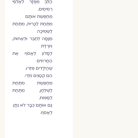
הַלֵּב מְפֻזָּר לְאַלְפֵי
רְסִיסִים.
מְחַפֶּשֶׂת אוֹתָם
מִתַּחַת לַכָּרִית, מִתַּחַת
לַשְּׂמִיכָה
מְנַסָּה לְחַבֵּר וּלְאַחוֹת,
וְיוֹרֶדֶת
לַסָּלוֹן לֶאֱסֹף אֶת
הַחֲרוּזִים
שֶׁהַיְּלָדִים פִּזְּרוּ.
הֵם קְטַנִּים מִדַּי.
מְחַפֶּשֶׂת מִתַּחַת
לַשֻּׁלְחָן, מִתַּחַת
לַסַּפּוֹת.
גַּם אוֹתָם כְּבָר לֹא נִתָּן
לֶאֱסֹף.