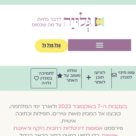
וג
וכן
תפריט
הַכֹּל מִכֹּל כֹּל
שלחו
שו מינוי
הציעו
לתמיכה
משוב על
למגזין
תוכן
במגזין
האתר
לאתר
גלויה
בעקבות ה-7 באוקטובר 2023
ולאורך ימי המלחמה,
קיבצנו אל המגזין מאות שירים, תפילות וכתיבה
אישית.
פירסמנו
אסופות דיגיטליות רחבות היקף
ו
ראיונות
אישיים
, כדי לסייע במעט בתוך הכאב הגדול.