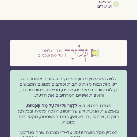
הרצאות
ושיעורים
גלויה היא מגזין מקוון המתקיים כספריה צומחת ובה
רשומות רבות מאת כותבות וכותבים מגוונים המביעים
קולות שונים במאמרים, שירים, תפילות, מסות פרוזה,
וראיונות אישיים המרחיבים את הדעת.
מטרת המגזין היא
לְדַבֵּר גְּלוּיוֹת עַל מָה שֶׁכָּמוּס
,
באמצעות הנגשת ידע על זוגיות, הלכה ומיניות ובכללם:
רווקות, אירוסין, חיי נישואין, בניית המשפחה, טקסי חיים
ומוגנוּת.
המגזין נוסד בשנת 2019 על-ידי הרבנית שרה סגל־כץ.