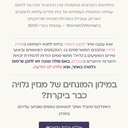
בחודשים הקרובים (בתמיכת קרן רבינוביץ' וקרן בני להמן).
עמיתה בתוכנית העמיתים של בית מדרש עלמא לכותבים
ויוצרים, ועובדת כמנהלת תכניות ופרויקטים
בWoman2Woman – עמותת בוגרי 8200.
אנא עקבו אחר
תקנון האתר
ביחס לתנאי השימוש ב
מגזין
גלויה
ובתכנים המפורסמים בו. הטקסטים הפואטיים וביצועי
שירים המופיעים ב׳גלויה׳ מתפרסמים הודות להסדרת זכויות
היוצרות והיוצרים ב
אקו״ם
.
באם נפלה שגגה ויש לתקן פרסום
כלשהו באתר, אנא
שלחו לנו הודעה
.
במילון המונחים של מגזין גלויה
כבר ביקרת?
האינדקס שיוביל אותך לנושאים נוספים שנכתב עליהם
במגזין.
אל״ף בי״ת גלויה