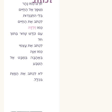
זוֹרֵם כְּמוֹ נָהָר
נִשְׁפָּךְ אֶל הַחַיִּים
בְּלִי הִתְנַגְּדוּת
לִכְתֹּב אֶת הַחַיִּים
כְּמוֹ
זֶלְדָּה
עִם קֹדֶשׁ שָׁזוּר בְּתוֹךְ
חֹל
לִכְתֹּב אֶת עַצְמִי
כְּמוֹ אֵוָה
בְּאַהֲבָה בְּמַבָּט אֶל
הַטֶּבַע
לֹא לִכְתֹּב אֶת הַמָּוֶת
בִּכְלָל.