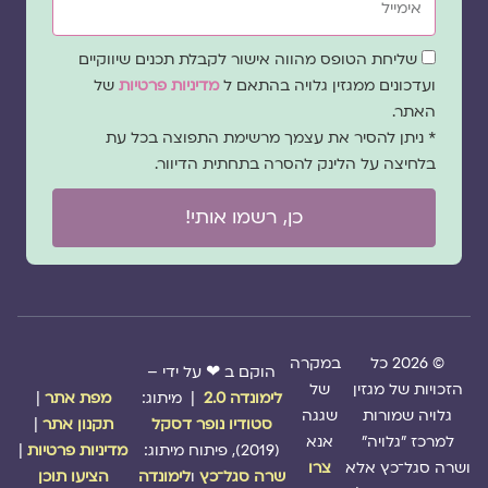
שדה
שליחת הטופס מהווה אישור לקבלת תכנים שיווקיים
הסכמה
ועדכונים ממגזין גלויה בהתאם ל
מדיניות פרטיות
של
האתר.
* ניתן להסיר את עצמך מרשימת התפוצה בכל עת
בלחיצה על הלינק להסרה בתחתית הדיוור.
כן, רשמו אותי!
© 2026 כל
במקרה
הוקם ב ❤ על ידי –
הזכויות של מגזין
של
לימונדה 2.0
| מיתוג:
מפת אתר
|
גלויה שמורות
שגגה
סטודיו נופר דסקל
תקנון אתר
|
למרכז "גלויה"
אנא
(2019), פיתוח מיתוג:
מדיניות פרטיות
|
ושרה סגל־כץ אלא
צרו
שרה סגל־כץ
ו
לימונדה
הציעו תוכן