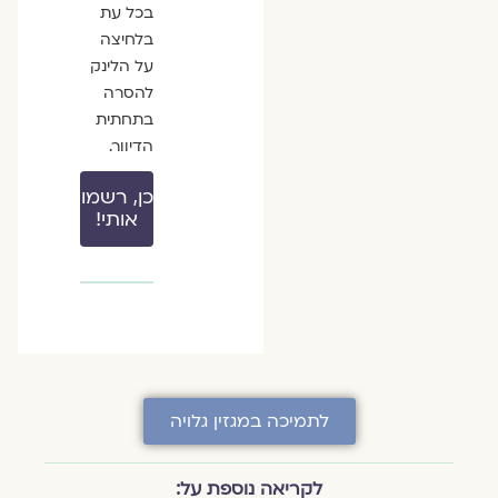
בכל עת
בלחיצה
על הלינק
להסרה
בתחתית
הדיוור.
כן, רשמו
אותי!
לתמיכה במגזין גלויה
לקריאה נוספת על: