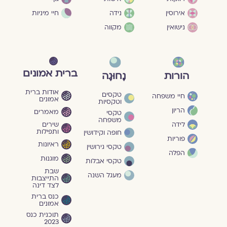
חיי מיניות
אירוסין
נידה
נישואין
מקווה
ברית אמונים
הורות
נָחוּגָה
אודות ברית
טקסים
חיי משפחה
אמונים
וטקסיות
הריון
מאמרים
טקסי
משפחה
שירים
לידה
ותפילות
חופה וקידושין
פוריות
ראיונות
טקסי גירושין
הפלה
מוגנוּת
טקסי אבלות
שבת
מעגל השנה
התייצבות
לצד דינה
כנס ברית
אמונים
תוכנית כנס
2023