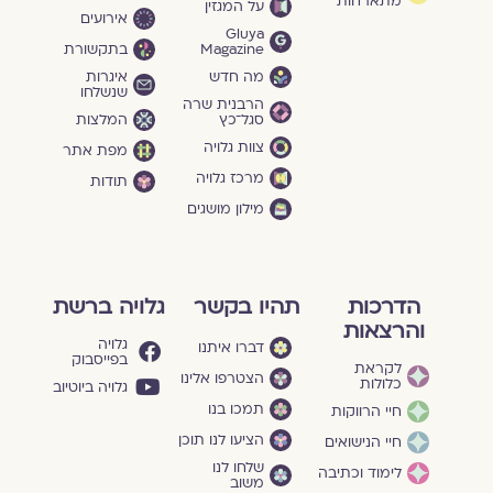
מתארחות
על המגזין
אירועים
Gluya
Magazine
בתקשורת
מה חדש
איגרות
שנשלחו
הרבנית שרה
סגל־כץ
המלצות
צוות גלויה
מפת אתר
מרכז גלויה
תודות
מילון מושגים
הדרכות
תהיו בקשר
גלויה ברשת
והרצאות
גלויה
דברו איתנו
בפייסבוק
לקראת
הצטרפו אלינו
כלולות
גלויה ביוטיוב
תמכו בנו
חיי הרווקות
הציעו לנו תוכן
חיי הנישואים
שלחו לנו
לימוד וכתיבה
משוב