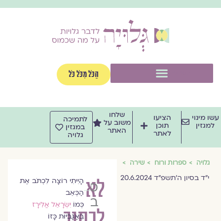
וג
וכן
תפריט
הַכֹּל מִכֹּל כֹּל
שלחו
שו מינוי
הציעו
לתמיכה
משוב על
למגזין
תוכן
במגזין
האתר
לאתר
גלויה
גלויה
ספרות ורוח
שירה
י״ד בסיון ה׳תשפ״ד 20.6.2024
לא
הָיִיתִי רוֹצָה לִכְתֹּב אֶת
סוניה
הַכְּאֵב
ביידר
כְּמוֹ
יִשְׂרָאֵל אֱלִירָז
לכתוב
בְּאַגָּבִיּוּת כָּזוֹ