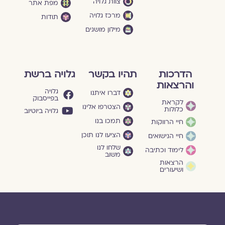
צוות גלויה
מפת אתר
מרכז גלויה
תודות
מילון מושגים
הדרכות
תהיו בקשר
גלויה ברשת
והרצאות
גלויה
דברו איתנו
בפייסבוק
לקראת
הצטרפו אלינו
כלולות
גלויה ביוטיוב
תמכו בנו
חיי הרווקות
הציעו לנו תוכן
חיי הנישואים
שלחו לנו
לימוד וכתיבה
משוב
הרצאות
ושיעורים