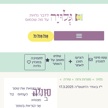
וג
וכן
תפריט
הַכֹּל מִכֹּל כֹּל
שלחו
שו מינוי
הציעו
לתמיכה
משוב על
למגזין
תוכן
במגזין
האתר
לאתר
גלויה
גלויה
ספרות ורוח
שירה
י״ז באדר ה׳תשפ״ה 17.3.2025
סוניה
אֲנִי נוֹשֵׂאת אֶת שְׁמֵךְ
סוניה
וּכְאֵבֵךְ הֶעָמוּם קַל
ביידר
מִנְּשׂוֹא
אֲנִי קוֹרֵאת בְּשִׁמֵךְ