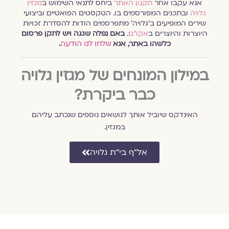
אנא עקבו אחר
תקנון האתר
ביחס לתנאי השימוש ב
מגזין
גלויה
ובתכנים המפורסמים בו. הטקסטים הפואטיים וביצועי
שירים המופיעים ב׳גלויה׳ מתפרסמים הודות להסדרת זכויות
היוצרות והיוצרים ב
אקו״ם
.
באם נפלה שגגה ויש לתקן פרסום
כלשהו באתר, אנא
שלחו לנו הודעה
.
במילון המונחים של מגזין גלויה
כבר ביקרת?
האינדקס שיוביל אותך לנושאים נוספים שנכתב עליהם
במגזין.
אל״ף בי״ת גלויה