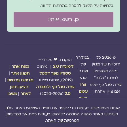
בלחיצה על הלינק להסרה בתחתית הדיוור.
כן, רשמו אותי!
© 2026 כל
במקרה
הוקם ב ❤ על ידי –
הזכויות של מגזין
של
לימונדה 2.0
| מיתוג:
מפת אתר
|
גלויה שמורות
שגגה
סטודיו נופר דסקל
תקנון אתר
|
למרכז "גלויה"
אנא
(2019), פיתוח מיתוג:
מדיניות פרטיות
|
ושרה סגל־כץ אלא
צרו
שרה סגל־כץ
ו
לימונדה
הציעו תוכן
אם צויין אחרת |
עימנו
2.0
(2020-2026)
לאתר
|
משבו
קשר
אותנו
|
תמכו בנו