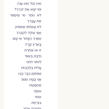
וְאֵין קוֹל וְאֵין עֹנֶה
וּמִי יִשָּׂא אֶת זִכְרֵךְ?
לֹא נוֹתַר מִי שֶׁיְּסַפֵּר
אֶת עֲבָרֵךְ
לֹא שָׁאַלְתִּי מַסְפִּיק
וַאֲנִי עוֹלָה לְקִבְרֵךְ
אֶפְרֵךְ הַפָּזוּר אֵי שָׁם
בָּאָרֶץ קָרָה
זוֹ אוֹ אַחֶרֶת
נִדְבָּק בְּאַפִּי
לְשׁוֹנִי לְחִכִּי
עָלִית בְּלֶהָבוֹת
שֶׁמִּזְּמַן כְּבָר כָּבוּ
אֲנִי קָמָה מִמֵּךְ
מְחַפֶּשֶׂת
אוֹתָךְ
אוֹתִי
בּוֹרַחַת
וְחוֹזֶרֶת אֵלַיִךְ