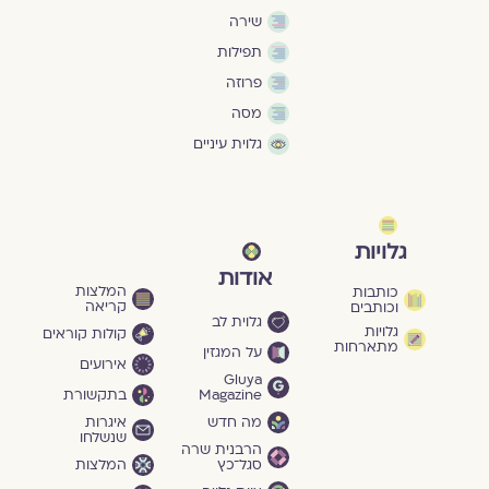
שירה
תפילות
פרוזה
מסה
גלוית עיניים
גלויות
אודות
המלצות
כותבות
קריאה
וכותבים
גלוית לב
גלויות
קולות קוראים
מתארחות
על המגזין
אירועים
Gluya
Magazine
בתקשורת
מה חדש
איגרות
שנשלחו
הרבנית שרה
סגל־כץ
המלצות