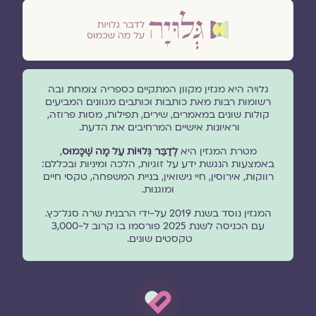
גלויה היא מגזין מקוון המתקיים כספריה צומחת ובה
רשומות רבות מאת כותבות וכותבים מגוונים המביעים
קולות שונים במאמרים, שירים, תפילות, מסות פרוזה,
וראיונות אישיים המרחיבים את הדעת.
מטרת המגזין היא
לְדַבֵּר גְּלוּיוֹת עַל מָה שֶׁכָּמוּס
,
באמצעות הנגשת ידע על זוגיות, הלכה ומיניות ובכללם:
רווקות, אירוסין, חיי נישואין, בניית המשפחה, טקסי חיים
ומוגנוּת.
המגזין נוסד בשנת 2019 על-ידי הרבנית שרה סגל־כץ.
עם הכניסה לשנת 2025 פורסמו בו קרוב ל-3,000
טקסטים שונים.