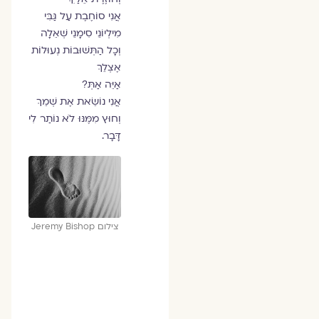
אֲנִי סוֹחֶבֶת עַל גַּבִּי
מִילְיוֹנֵי סִימָנֵי שְׁאֵלָה
וְכָל הַתְּשׁוּבוֹת נְעוּלוֹת
אֶצְלֵךְ
אַיֵּה אַתְּ?
אֲנִי נוֹשֵׂאת אֶת שְׁמֵךְ
וְחוּץ מִמֶּנּוּ לֹא נוֹתַר לִי
דָּבָר.
צילום Jeremy Bishop