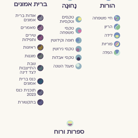
ברית אמונים
הורות
נָחוּגָה
אודות ברית
טקסים
חיי משפחה
אמונים
וטקסיות
הריון
מאמרים
טקסי
משפחה
שירים
לידה
ותפילות
חופה וקידושין
פוריות
ראיונות
טקסי גירושין
הפלה
מוגנוּת
טקסי אבלות
שבת
מעגל השנה
התייצבות
לצד דינה
כנס ברית
אמונים
תוכנית כנס
2023
בתקשורת
ספרות ורוח