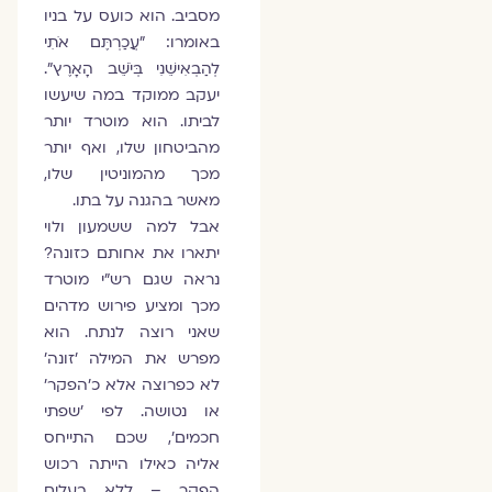
מסביב. הוא כועס על בניו
באומרו: "עֲכַרְתֶּם אֹתִי
לְהַבְאִישֵׁנִי בְּיֹשֵׁב הָאָרֶץ".
יעקב ממוקד במה שיעשו
לביתו. הוא מוטרד יותר
מהביטחון שלו, ואף יותר
מכך מהמוניטין שלו,
מאשר בהגנה על בתו.
אבל למה ששמעון ולוי
יתארו את אחותם כזונה?
נראה שגם רש"י מוטרד
מכך ומציע פירוש מדהים
שאני רוצה לנתח. הוא
מפרש את המילה 'זונה'
לא כפרוצה אלא כ'הפקר'
או נטושה. לפי 'שפתי
חכמים', שכם התייחס
אליה כאילו הייתה רכוש
הפקר – ללא בעלים