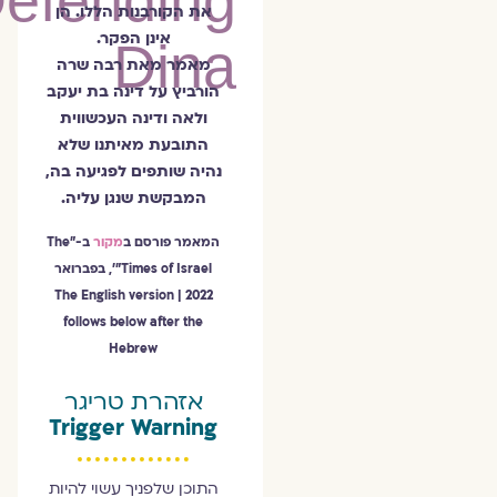
Defending
את הקורבנות הללו. הן
אינן הפקר.
Dina
מאמר מאת רבה שרה
הורביץ על דינה בת יעקב
ולאה ודינה העכשווית
התובעת מאיתנו שלא
נהיה שותפים לפגיעה בה,
המבקשת שנגן עליה.
המאמר פורסם ב
מקור
ב-"The
Times of Israel"', בפברואר
The English version
2022 |
follows below after the
Hebrew
אזהרת טריגר
Trigger Warning
התוכן שלפניך עשוי להיות