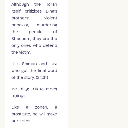
Although the Torah
itself critizices Dina’s
brothers’ violent
behavior, murdering
the people of
Shechem, they are the
only ones who defend
the victim.
It is Shimon and Levi
who get the final word
of the story. (34:31)
וַיֹּאמְרוּ הַכְזוֹנָה יַעֲשֶׂה אֶת
אֲחוֹתֵנוּ:
Like a zonah, a
prostitute, he will make
our sister.