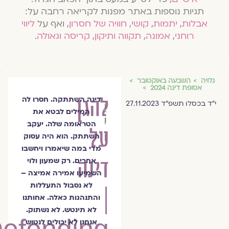
תגיות נוספות באתר מפנות לקריאה רחבה על:
אבלות
,
יתמות
,
קושי
,
חוויה של חסרון
, ואף על
ליווי
רוחני
,
אמונה
,
תקווה ותיקון
,
קריסה וגאולה
.
גלויה
השבעה באוקטובר
אסופת דינה 2024
להגן
דינה השתתקה. חסרו לה
רַבָּה
י״ד בכסלו תשפ״ד 27.11.2023
המילים לבטא את
שרה
הטראומה שלה. יעקב
על
הורביץ
השתתק. הוא היה עסוק
מדי במה שיאמרו ויחשבו
דינה
אחרים. רק שמעון ולוי
השמיעו אמירה אמיצה –
לא נסבול התעללות
|
והתנהגות כאלה. אחותנו
לא תינטש. לא נשתוק.
אנחנו לא יכולים לנטוש