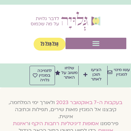
וג
וכן
תפריט
הַכֹּל מִכֹּל כֹּל
שלחו
שו מינוי
הציעו
לתמיכה
משוב על
למגזין
תוכן
במגזין
האתר
לאתר
גלויה
בעקבות ה-7 באוקטובר 2023
ולאורך ימי המלחמה,
קיבצנו אל המגזין מאות שירים, תפילות וכתיבה
אישית.
פירסמנו
אסופות דיגיטליות רחבות היקף
ו
ראיונות
אישיים
, כדי לסייע במעט בתוך הכאב הגדול.