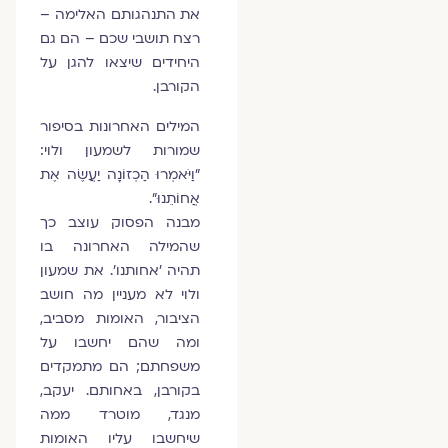
את התנהגותם האלימה –
רצח תושבי שכם – הם גם
היחידים שיצאו להגן על
הקורבן.
המילים האחרונות בסיפור
שמורות לשמעון ולוי:
"וַיֹּאמְרוּ הַכְזוֹנָה יַעֲשֶׂה אֶת
אֲחוֹתֵנוּ".
מבנה הפסוק עוצב כך
שהמילה האחרונה בו
תהיה 'אחותנו'. את שמעון
ולוי לא מעניין מה חושב
הציבור, האומות מסביב,
ומה שהם יחשבו על
משפחתם; הם מתמקדים
בקורבן, באחותם. יעקב,
מנגד, מוטרד ממה
שיחשבו עליו האומות