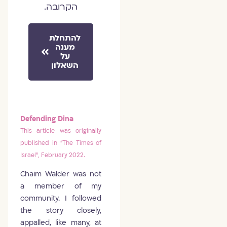
הקרובה.
להתחלת
מענה
על
השאלון
Defending Dina
This article was originally
published in "The Times of
Israel", February 2022.
Chaim Walder was not
a member of my
community. I followed
the story closely,
appalled, like many, at