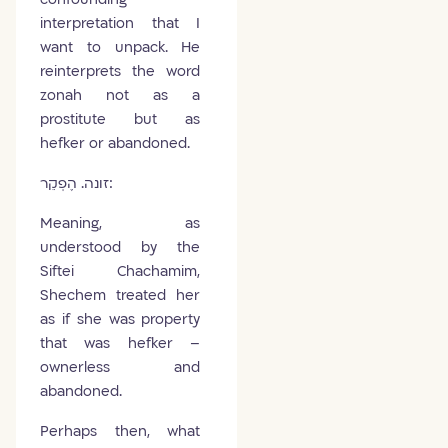
interpretation that I
want to unpack. He
reinterprets the word
zonah not as a
prostitute but as
hefker or abandoned.
זונה. הֶפְקֵר:
Meaning, as
understood by the
Siftei Chachamim,
Shechem treated her
as if she was property
that was hefker –
ownerless and
abandoned.
Perhaps then, what