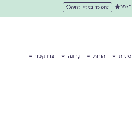
 האתר
לתמיכה במגזין גלויה
מיניות
הורות
נָחוּגָה
צרו קשר