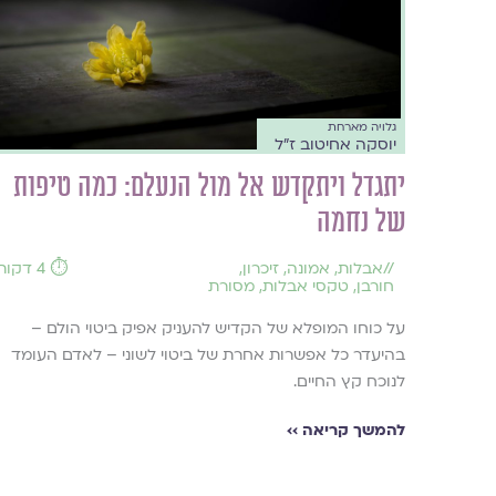
גלויה מארחת
יוסקה אחיטוב ז״ל
יתגדל ויתקדש אל מול הנעלם: כמה טיפות
של נחמה
//
אבלות
,
אמונה
,
זיכרון
,
⏱️ 4 דקות
חורבן
,
טקסי אבלות
,
מסורת
על כוחו המופלא של הקדיש להעניק אפיק ביטוי הולם –
בהיעדר כל אפשרות אחרת של ביטוי לשוני – לאדם העומד
לנוכח קץ החיים.
להמשך קריאה ››