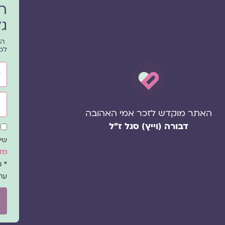
ר
גל
הפ
למ
שם
אימ
האתר מוקדש לזכר אמי האהובה
דבורה (וייץ) סגל ז"ל
שד
הס
שיו
מדי
* 
עת