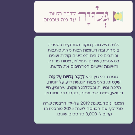
גלויה היא מגזין מקוון המתקיים כספריה
צומחת ובה רשומות רבות מאת כותבות
וכותבים מגוונים המביעים קולות שונים
במאמרים, שירים, תפילות, מסות פרוזה,
וראיונות אישיים המרחיבים את הדעת.
מטרת המגזין היא
לְדַבֵּר גְּלוּיוֹת עַל מָה
שֶׁכָּמוּס
, באמצעות הנגשת ידע על זוגיות,
הלכה ומיניות ובכללם: רווקות, אירוסין, חיי
נישואין, בניית המשפחה, טקסי חיים ומוגנוּת.
המגזין נוסד בשנת 2019 על-ידי הרבנית שרה
סגל־כץ. עם הכניסה לשנת 2025 פורסמו בו
קרוב ל-3,000 טקסטים שונים.