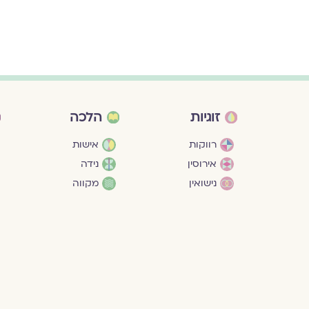
זוגיות
הלכה
רווקות
אישות
אירוסין
נידה
נישואין
מקווה