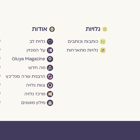
גלויות
אודות
כותבות וכותבים
גלוית לב
גלויות מתארחות
על המגזין
Gluya Magazine
מה חדש
הרבנית שרה סגל־כץ
צוות גלויה
מרכז גלויה
מילון מושגים