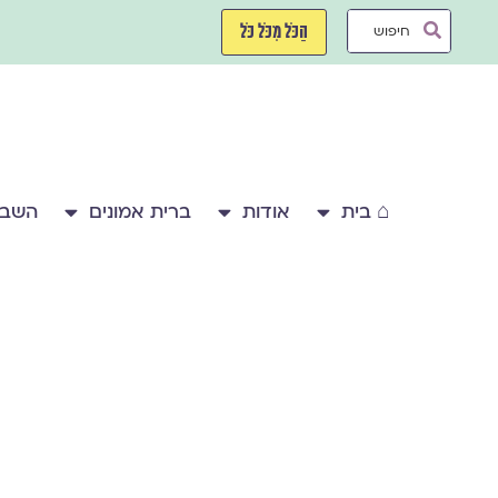
ילוג
Search
תוכן
הַכֹּל מִכֹּל כֹּל
...
⌂ בית
אודות
ברית אמונים
השבע