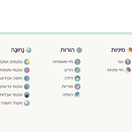
מיניות
הורות
נָחוּגָה
גוף
חיי משפחה
טקסים וטקסי
חיי מיניות
הריון
טקסי משפח
לידה
חופה וקידושי
פוריות
טקסי גירושין
הפלה
טקסי אבלות
מעגל השנה