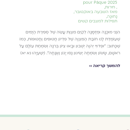
pour Pâque 2025
,
חירות
,
מאז השבעה באוקטובר
,
נָחוּגָה
,
תפילות למצבים קשים
הִנְנִי מוּכָנָה וּמְזֻמָּנָה לְקַיֵּם מִצְוַת עֲשֵׂה שֶׁל סְפִירַת הַיָּמִים
שֶׁעוֹמֶדֶת לָנוּ חוֹבַת הַמִּצְוָה שֶׁל פִדְיוֹן חֲטוּפִים וַחֲטוּפוֹת, כְּמוֹ
שֶׁכָּתוּב: "וּפְדוּיֵי יְהוָה יְשֻׁבוּן וּבָאוּ צִיּוֹן בְּרִנָּה וְשִׂמְחַת עוֹלָם עַל
רֹאשָׁם, שָׂשׂוֹן וְשִׂמְחָה יַשִּׂיגוּן נָסוּ יָגוֹן וַאֲנָחָה". (יְשַׁעְיָהוּ נא יא)
להמשך קריאה ››