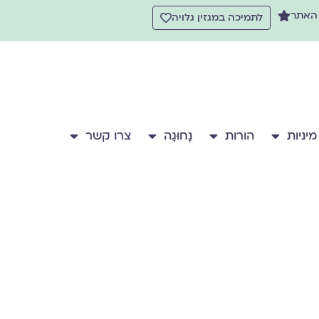
 האתר
לתמיכה במגזין גלויה
מיניות
הורות
נָחוּגָה
צרו קשר