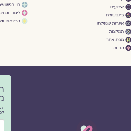
חיי הנישואי
אירועים
לימוד וכתיב
בתקשורת
הרצאות ושי
איגרות שנשלחו
המלצות
מפת אתר
תודות
ר
גל
הפ
למ
שם