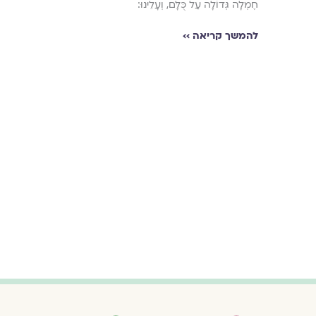
חֶמְלָה גְּדוֹלָה עַל כֻּלָּם, וְעָלֵינוּ:
להמשך קריאה ››