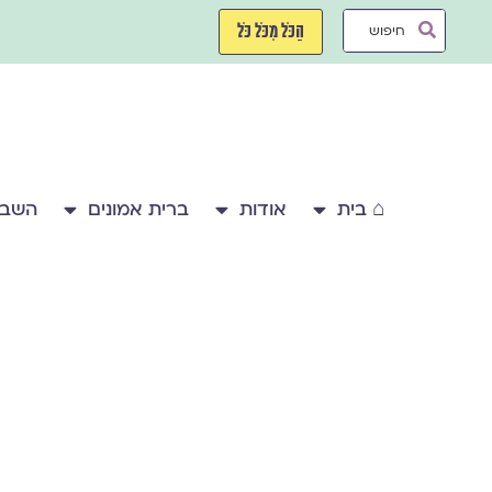
ילוג
Search
תוכן
הַכֹּל מִכֹּל כֹּל
...
⌂ בית
אודות
ברית אמונים
השבע