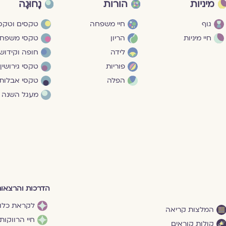
מיניות
הורות
נָחוּגָה
גוף
חיי משפחה
טקסים וטקסי
חיי מיניות
הריון
טקסי משפח
לידה
חופה וקידושי
פוריות
טקסי גירושין
הפלה
טקסי אבלות
מעגל השנה
הדרכות והרצאו
לקראת כלו
המלצות קריאה
חיי הרווקות
קולות קוראים