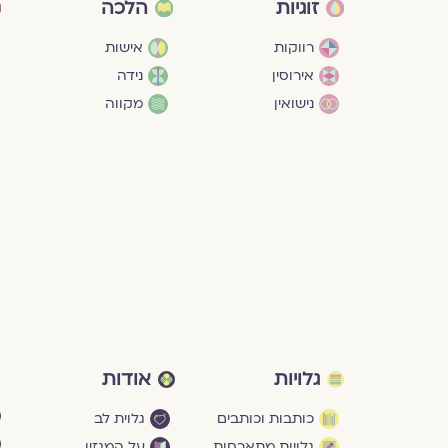
זוגיות
הלכה
רווקות
אישות
אירוסין
נידה
נישואין
מקווה
גלויות
אודות
כותבות וכותבים
גלוית לב
גלויות מתארחות
על המגזין