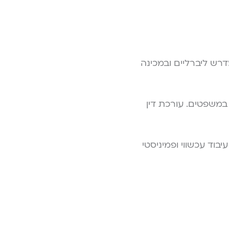
דרש ליברליים ובמכינה
במשפטים. עורכת דין
ה לא סודית" (הוצאת ידיעות אחרונות 2022), שהוא עיבוד עכשווי ופמיניסטי