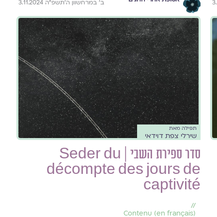
ב׳ במרחשוון ה׳תשפ״ה 3.11.2024
תפילה מאת
שירלי צפת דוידאי
סדר ספירת השבי | Seder du
décompte des jours de
captivité
//
(en français) Contenu