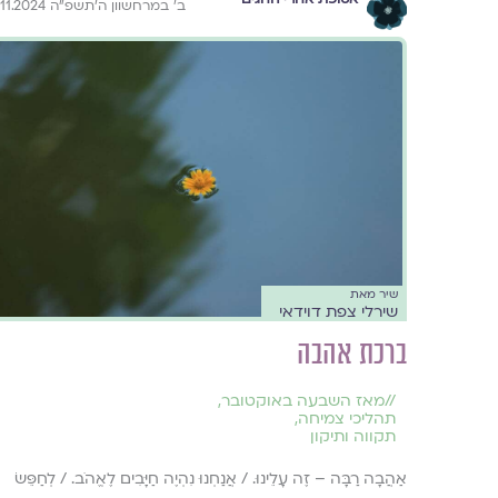
ב׳ במרחשוון ה׳תשפ״ה 3.11.2024
שיר מאת
שירלי צפת דוידאי
ברכת אהבה
//
מאז השבעה באוקטובר
,
תהליכי צמיחה
,
תקווה ותיקון
אַהֲבָה רַבָּה – זֶה עָלֵינוּ. / אֲנַחְנוּ נִהְיֶה חַיָּבִים לֶאֱהֹב. / לְחַפֵּשׂ