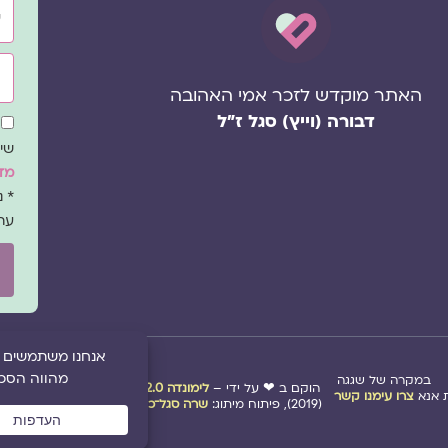
אימ
האתר מוקדש לזכר אמי האהובה
דבורה (וייץ) סגל ז"ל
שד
הס
שיו
מדי
* 
עת
במקרה של שגגה
הוקם ב ❤ על ידי –
לימונדה 2.0
| מיתוג:
סטודיו נופר דסק
אנא
צרו עימנו קשר
(2019), פיתוח מיתוג:
שרה סגל־כץ
ו
לימונדה 2.0
(2020-2026)