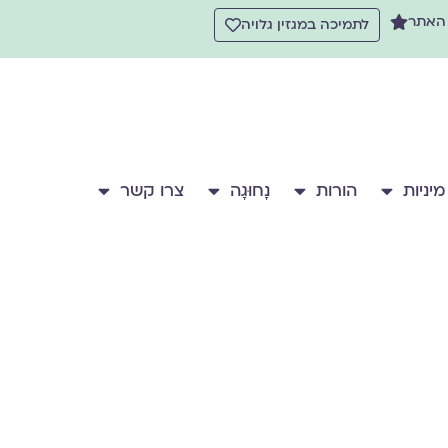
 האתר
לתמיכה במגזין גלויה
מיניות
הורות
נָחוּגָה
צרו קשר