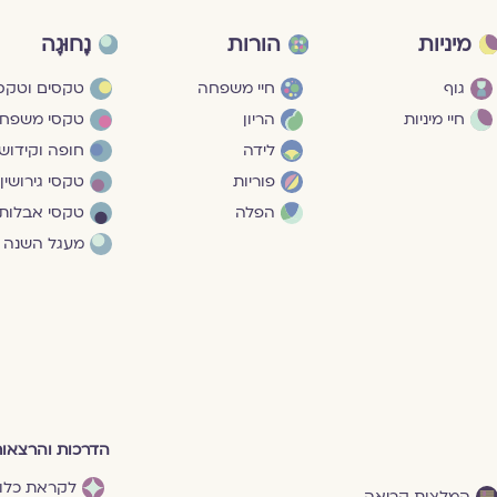
מיניות
הורות
נָחוּגָה
גוף
חיי משפחה
טקסים וטקסי
חיי מיניות
הריון
טקסי משפח
לידה
חופה וקידושי
פוריות
טקסי גירושין
הפלה
טקסי אבלות
מעגל השנה
הדרכות והרצאו
לקראת כלו
המלצות קריאה