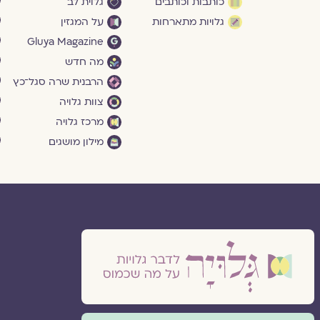
כותבות וכותבים
גלוית לב
גלויות מתארחות
על המגזין
Gluya Magazine
מה חדש
הרבנית שרה סגל־כץ
צוות גלויה
מרכז גלויה
מילון מושגים