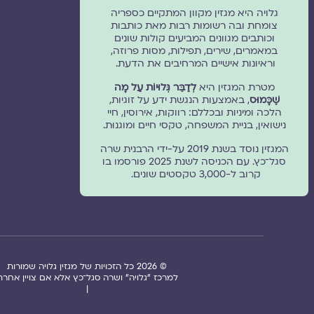
גלויה היא מגזין מקוון המתקיים כספריה
צומחת ובה רשומות רבות מאת כותבות
וכותבים מגוונים המביעים קולות שונים
במאמרים, שירים, תפילות, מסות פרוזה,
וראיונות אישיים המרחיבים את הדעת.
מטרת המגזין היא
לְדַבֵּר גְּלוּיוֹת עַל מָה
שֶׁכָּמוּס
, באמצעות הנגשת ידע על זוגיות,
הלכה ומיניות ובכללם: רווקות, אירוסין, חיי
נישואין, בניית המשפחה, טקסי חיים ומוגנוּת.
המגזין נוסד בשנת 2019 על-ידי הרבנית שרה
סגל־כץ. עם הכניסה לשנת 2025 פורסמו בו
קרוב ל-3,000 טקסטים שונים.
© 2026 כל הזכויות של מגזין גלויה שמורות
למרכז "גלויה" ושרה סגל־כץ אלא אם צויין אחרת
|