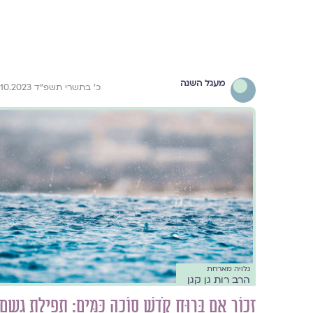
מעגל השנה
כ׳ בתשרי תשפ״ד 5.10.2023
גלויה מארחת
הרב רות גן קגן
זְכוֹר אֵם בְּרוּחַ קֹדֶשׁ סוֹכָה כַּמַּיִם: תפילת גשם