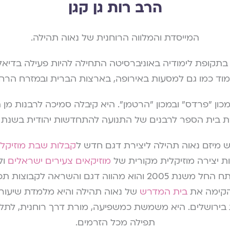
הרב רות גן קגן
המייסדת והמלווה הרוחנית של נאוה תהילה.
 בתקופת לימודיה באוניברסיטה התחילה להיות פעילה בדיאלוג
מוד כמו גם למסעות באירופה, בארצות הברית ובמזרח הרחו
כון "פרדס" ובמכון
"
הרטמן". היא קיבלה סמיכה לרבנות מן
 בית הספר לרבנים של
התנועה להתחדשות יהודית בשנת 2004.
 מיזם נאוה תהילה ליצירת דגם חדש ל
קבלות שבת מוזיקלי
ת יצירה מוזיקלית מקורית של
מוזיקאים צעירים ישראלים
ול
(כוונות). המיזם מתפתח החל משנת 2005 והוא מהווה דגם והשרא
 הקימה את
בית המדרש
של נאוה תהילה והיא מלמדת שיעור
בירושלים. היא משמשת כמשפיעה, מורת דרך רוחנית,
לתלמ
תפילה מכל הזרמים.