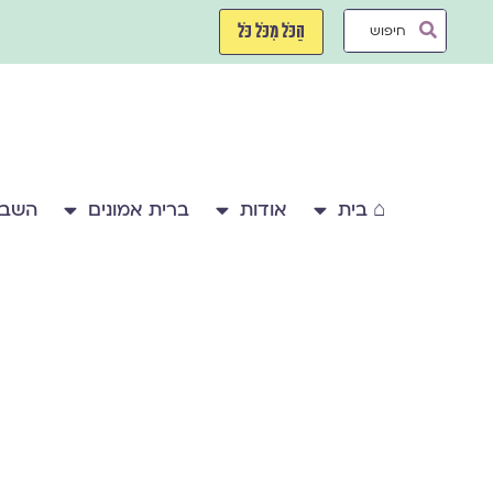
ילוג
Search
תוכן
הַכֹּל מִכֹּל כֹּל
...
⌂ בית
אודות
ברית אמונים
השבע