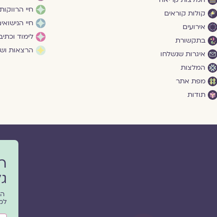
חיי הרווקות
קולות קוראים
חיי הנישואי
אירועים
לימוד וכתיב
בתקשורת
הרצאות ושי
איגרות שנשלחו
המלצות
מפת אתר
תודות
ר
גל
הפ
למ
שם