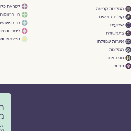
לקראת כלו
המלצות קריאה
חיי הרווקות
קולות קוראים
חיי הנישואי
אירועים
לימוד וכתיב
בתקשורת
הרצאות ושי
איגרות שנשלחו
המלצות
מפת אתר
תודות
ר
גל
הפ
למ