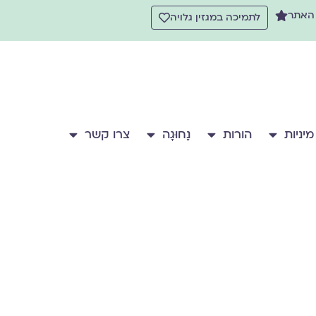
 האתר
לתמיכה במגזין גלויה
מיניות
הורות
נָחוּגָה
צרו קשר