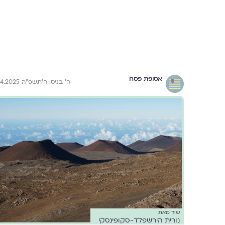
אסופת פסח
ה׳ בניסן ה׳תשפ״ה 3.4.2025
שיר מאת
נורית הירשפלד-סקופינסקי