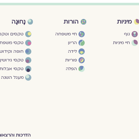
מיניות
הורות
נָחוּגָה
גוף
חיי משפחה
טקסים וטקסי
חיי מיניות
הריון
טקסי משפח
לידה
חופה וקידושי
פוריות
טקסי גירושין
הפלה
טקסי אבלות
מעגל השנה
הדרכות והרצאו