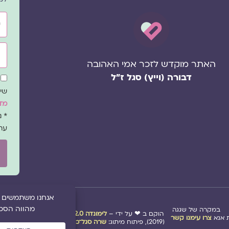
שם
אימ
האתר מוקדש לזכר אמי האהובה
דבורה (וייץ) סגל ז"ל
שד
הס
שיו
מדי
* 
עת
במקרה של שגגה
הוקם ב ❤ על ידי –
לימונדה 2.0
| מיתוג:
סטודיו נופר דסק
אנא
צרו עימנו קשר
(2019), פיתוח מיתוג:
שרה סגל־כץ
ו
לימונדה 2.0
(2020-2026)