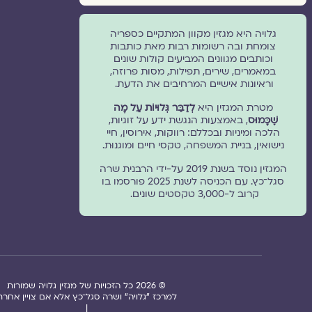
גלויה היא מגזין מקוון המתקיים כספריה
צומחת ובה רשומות רבות מאת כותבות
וכותבים מגוונים המביעים קולות שונים
במאמרים, שירים, תפילות, מסות פרוזה,
וראיונות אישיים המרחיבים את הדעת.
מטרת המגזין היא
לְדַבֵּר גְּלוּיוֹת עַל מָה
שֶׁכָּמוּס
, באמצעות הנגשת ידע על זוגיות,
הלכה ומיניות ובכללם: רווקות, אירוסין, חיי
נישואין, בניית המשפחה, טקסי חיים ומוגנוּת.
המגזין נוסד בשנת 2019 על-ידי הרבנית שרה
סגל־כץ. עם הכניסה לשנת 2025 פורסמו בו
קרוב ל-3,000 טקסטים שונים.
© 2026 כל הזכויות של מגזין גלויה שמורות
למרכז "גלויה" ושרה סגל־כץ אלא אם צויין אחרת
|