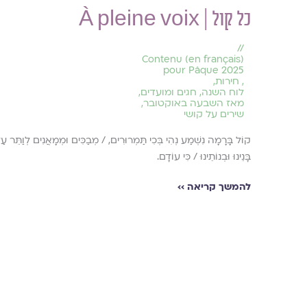
כל קול | À pleine voix
//
(en français) Contenu
pour Pâque 2025
,
חירות
,
לוח השנה, חגים ומועדים
,
מאז השבעה באוקטובר
,
שירים על קושי
קוֹל בָּרָמָה נִשְׁמַע נְהִי בְּכִי תַּמְרוּרִים, / מְבַכִּים וּמְמָאֲנִים לְוַתֵּר עַ
בָּנֵינוּ וּבְנוֹתֵינוּ / כִּי עוֹדָם.
להמשך קריאה ››