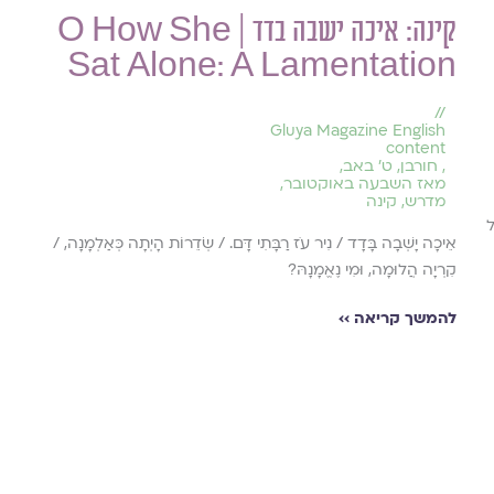
קינה: איכה ישבה בדד | O How She
Sat Alone: A Lamentation
//
Gluya Magazine English
content
,
חורבן
,
ט׳ באב
,
מאז השבעה באוקטובר
,
מדרש
,
קינה
ל
אֵיכָה יָשְׁבָה בָּדָד / נִיר עֹז רַבָּתִי דָּם. / שְׂדֵרוֹת הָיְתָה כְּאַלְמָנָה, /
קִרְיָה הֲלוּמָה, וּמִי נֶאֱמָנָהּ?
להמשך קריאה ››