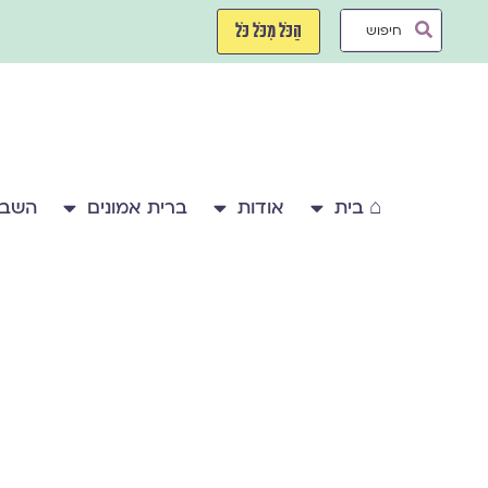
ילוג
Search
תוכן
הַכֹּל מִכֹּל כֹּל
...
⌂ בית
אודות
ברית אמונים
השבע