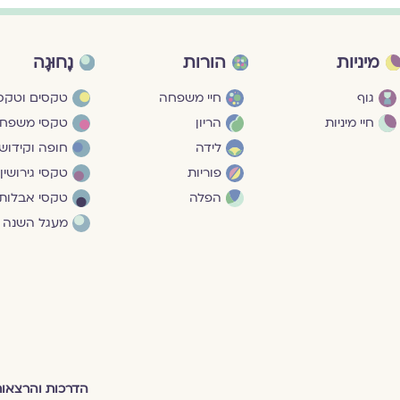
מיניות
הורות
נָחוּגָה
גוף
חיי משפחה
טקסים וטקסי
חיי מיניות
הריון
טקסי משפח
לידה
חופה וקידושי
פוריות
טקסי גירושין
הפלה
טקסי אבלות
מעגל השנה
הדרכות והרצאו