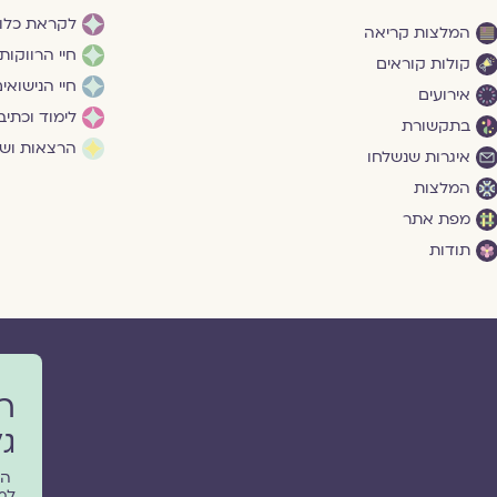
לקראת כלו
המלצות קריאה
חיי הרווקות
קולות קוראים
חיי הנישואי
אירועים
לימוד וכתיב
בתקשורת
הרצאות ושי
איגרות שנשלחו
המלצות
מפת אתר
תודות
ר
גל
הפ
למ