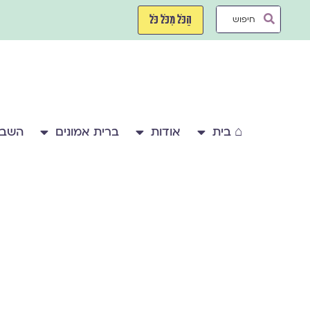
ילוג
Search
תוכן
הַכֹּל מִכֹּל כֹּל
...
⌂ בית
אודות
ברית אמונים
השבע