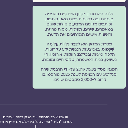
גלויה היא מגזין מקוון המתקיים כספריה
צומחת ובה רשומות רבות מאת כותבות
וכותבים מגוונים המביעים קולות שונים
במאמרים, שירים, תפילות, מסות פרוזה,
וראיונות אישיים המרחיבים את הדעת.
מטרת המגזין היא
לְדַבֵּר גְּלוּיוֹת עַל מָה
שֶׁכָּמוּס
, באמצעות הנגשת ידע על זוגיות,
הלכה ומיניות ובכללם: רווקות, אירוסין, חיי
נישואין, בניית המשפחה, טקסי חיים ומוגנוּת.
המגזין נוסד בשנת 2019 על-ידי הרבנית שרה
סגל־כץ. עם הכניסה לשנת 2025 פורסמו בו
קרוב ל-3,000 טקסטים שונים.
© 2026 כל הזכויות של מגזין גלויה שמורות
למרכז "גלויה" ושרה סגל־כץ אלא אם צויין אחרת
|