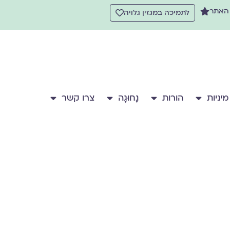
 האתר
לתמיכה במגזין גלויה
מיניות
הורות
נָחוּגָה
צרו קשר