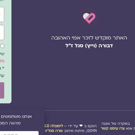
שם
אימ
האתר מוקדש לזכר אמי האהובה
דבורה (וייץ) סגל ז"ל
שד
הס
שיו
מדי
* 
עת
במקרה של שגגה
הוקם ב ❤ על ידי –
לימונדה 2.0
| מיתוג:
סטודיו נופר דסק
אנא
צרו עימנו קשר
(2019), פיתוח מיתוג:
שרה סגל־כץ
ו
לימונדה 2.0
(2020-2026)