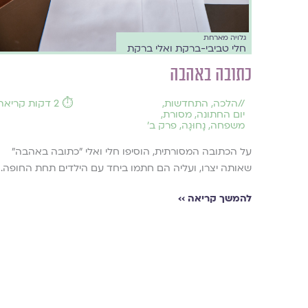
גלויה מארחת
חלי טביבי-ברקת ואלי ברקת
כתובה באהבה
//
הלכה
,
התחדשות
,
⏱️ 2 דקות קריאה
יום החתונה
,
מסורת
,
משפחה
,
נָחוּגָה
,
פרק ב'
על הכתובה המסורתית, הוסיפו חלי ואלי "כתובה באהבה"
שאותה יצרו, ועליה הם חתמו ביחד עם הילדים תחת החופה.
להמשך קריאה ››