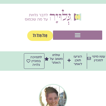
ילוג
תוכן
תפריט
הַכֹּל מִכֹּל כֹּל
שלחו
עשו מינוי
הציעו
לתמיכה
משוב על
למגזין
תוכן
במגזין
האתר
לאתר
גלויה