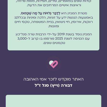
קולות שונים במאמרים, שירים, תפילות, מסות פרוזה,
וראיונות אישיים המרחיבים את הדעת.
מטרת המגזין היא
לְדַבֵּר גְּלוּיוֹת עַל מָה שֶׁכָּמוּס
,
באמצעות הנגשת ידע על זוגיות, הלכה ומיניות ובכללם:
רווקות, אירוסין, חיי נישואין, בניית המשפחה, טקסי חיים
ומוגנוּת.
המגזין נוסד בשנת 2019 על-ידי הרבנית שרה סגל־כץ.
עם הכניסה לשנת 2025 פורסמו בו קרוב ל-3,000
טקסטים שונים.
האתר מוקדש לזכר אמי האהובה
דבורה (וייץ) סגל ז"ל