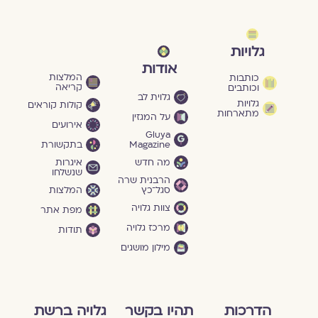
גלויות
אודות
המלצות
כותבות
קריאה
וכותבים
גלוית לב
גלויות
קולות קוראים
מתארחות
על המגזין
אירועים
Gluya
Magazine
בתקשורת
מה חדש
איגרות
שנשלחו
הרבנית שרה
סגל־כץ
המלצות
צוות גלויה
מפת אתר
מרכז גלויה
תודות
מילון מושגים
הדרכות
תהיו בקשר
גלויה ברשת