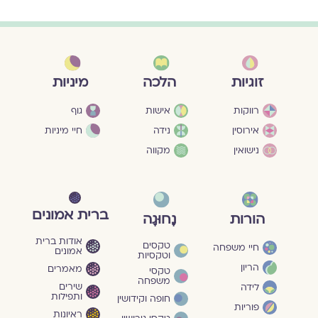
מיניות
זוגיות
הלכה
גוף
רווקות
אישות
חיי מיניות
אירוסין
נידה
נישואין
מקווה
ברית אמונים
הורות
נָחוּגָה
אודות ברית
טקסים
חיי משפחה
אמונים
וטקסיות
הריון
מאמרים
טקסי
משפחה
שירים
לידה
ותפילות
חופה וקידושין
פוריות
ראיונות