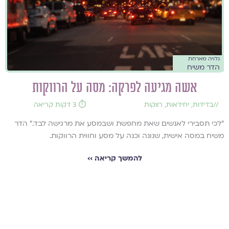
גלויה מארחת
הדר משיח
אשה מגיעה לפרקה: מסה על הרווקות
//
בדידות
,
יחידאות
,
רווקות
⏱️ 3 דקות קריאה
"לכי תסבירי לאנשים שאת מחפשת ושבמסע את מרגישה לבד." הדר
משיח במסה אישית, שנונה וכנה על מסע וחווית הרווקות.
להמשך קריאה ››