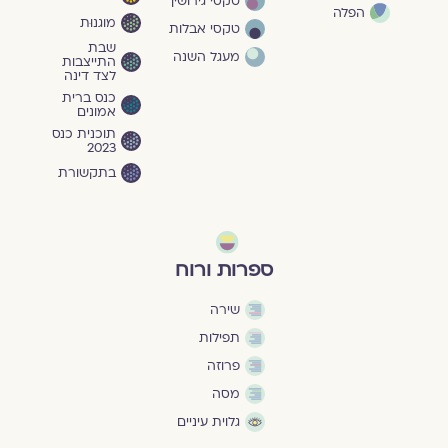
טקסי גירושין
הפלה
מוגנוּת
טקסי אבלות
שבת
מעגל השנה
התייצבות
לצד דינה
כנס ברית
אמונים
תוכנית כנס
2023
בתקשורת
ספרות ורוח
שירה
תפילות
פרוזה
מסה
גלוית עיניים