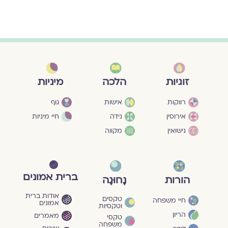
מיניות
זוגיות
הלכה
גוף
רווקות
אישות
חיי מיניות
אירוסין
נידה
נישואין
מקווה
ברית אמונים
הורות
נָחוּגָה
אודות ברית
טקסים
חיי משפחה
אמונים
וטקסיות
הריון
מאמרים
טקסי
משפחה