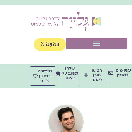
ילוג
תוכן
תפריט
הַכֹּל מִכֹּל כֹּל
שלחו
עשו מינוי
הציעו
לתמיכה
משוב על
למגזין
תוכן
במגזין
האתר
לאתר
גלויה