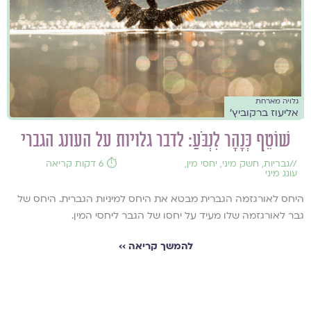
גלויה מארחת
אליעוז ברקוביץ'
שׁוֹטֵף כְּנָהָר לִנְבֹּעַ: לדבר גלויות על העונג הגברי
//
גבריות
,
חשק מיני
,
יחסי מין
,
⏱️ 6 דקות קריאה
עונג מיני
היחס לאורגזמה הגברית מבטא את היחס למיניות הגברית. היחס של
גבר לאורגזמה שלו מעיד על יחסו של הגבר ליחסי המין.
להמשך קריאה ››