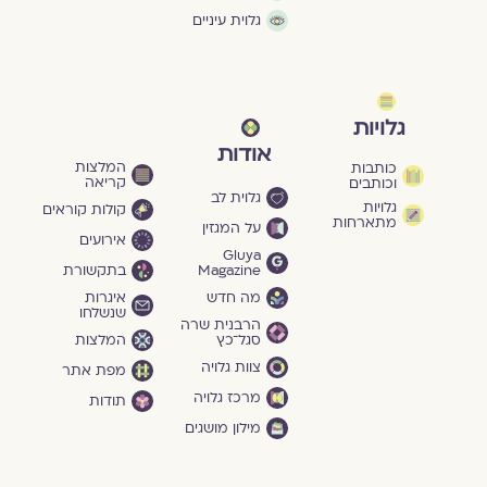
גלוית עיניים
גלויות
אודות
המלצות
כותבות
קריאה
וכותבים
גלוית לב
גלויות
קולות קוראים
מתארחות
על המגזין
אירועים
Gluya
Magazine
בתקשורת
מה חדש
איגרות
שנשלחו
הרבנית שרה
סגל־כץ
המלצות
צוות גלויה
מפת אתר
מרכז גלויה
תודות
מילון מושגים