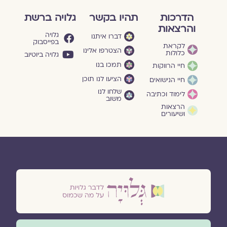
הדרכות
תהיו בקשר
גלויה ברשת
והרצאות
גלויה
דברו איתנו
בפייסבוק
לקראת
הצטרפו אלינו
כלולות
גלויה ביוטיוב
תמכו בנו
חיי הרווקות
הציעו לנו תוכן
חיי הנישואים
שלחו לנו
לימוד וכתיבה
משוב
הרצאות
ושיעורים