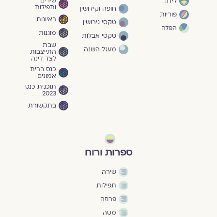
שירים
לידה
ותפילות
חופה וקידושין
פוריות
ראיונות
טקסי גירושין
הפלה
מוגנוּת
טקסי אבלות
שבת
מעגל השנה
התייצבות
לצד דינה
כנס ברית
אמונים
תוכנית כנס
2023
בתקשורת
ספרות ורוח
שירה
תפילות
פרוזה
מסה