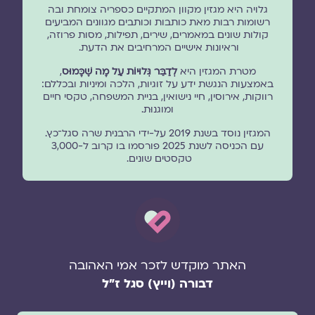
גלויה היא מגזין מקוון המתקיים כספריה צומחת ובה
רשומות רבות מאת כותבות וכותבים מגוונים המביעים
קולות שונים במאמרים, שירים, תפילות, מסות פרוזה,
וראיונות אישיים המרחיבים את הדעת.
מטרת המגזין היא
לְדַבֵּר גְּלוּיוֹת עַל מָה שֶׁכָּמוּס
,
באמצעות הנגשת ידע על זוגיות, הלכה ומיניות ובכללם:
רווקות, אירוסין, חיי נישואין, בניית המשפחה, טקסי חיים
ומוגנוּת.
המגזין נוסד בשנת 2019 על-ידי הרבנית שרה סגל־כץ.
עם הכניסה לשנת 2025 פורסמו בו קרוב ל-3,000
טקסטים שונים.
האתר מוקדש לזכר אמי האהובה
דבורה (וייץ) סגל ז"ל