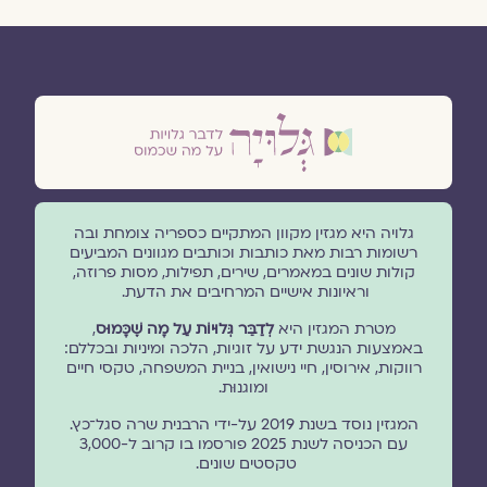
גלויה היא מגזין מקוון המתקיים כספריה צומחת ובה
רשומות רבות מאת כותבות וכותבים מגוונים המביעים
קולות שונים במאמרים, שירים, תפילות, מסות פרוזה,
וראיונות אישיים המרחיבים את הדעת.
מטרת המגזין היא
לְדַבֵּר גְּלוּיוֹת עַל מָה שֶׁכָּמוּס
,
באמצעות הנגשת ידע על זוגיות, הלכה ומיניות ובכללם:
רווקות, אירוסין, חיי נישואין, בניית המשפחה, טקסי חיים
ומוגנוּת.
המגזין נוסד בשנת 2019 על-ידי הרבנית שרה סגל־כץ.
עם הכניסה לשנת 2025 פורסמו בו קרוב ל-3,000
טקסטים שונים.