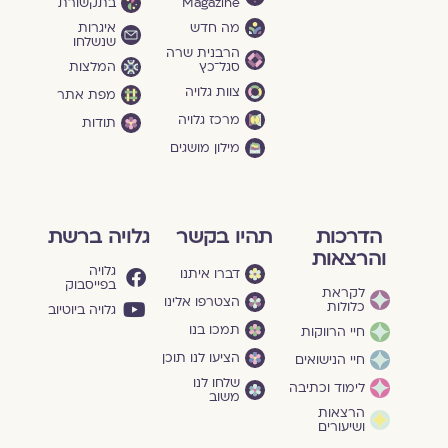
Magazine
בתקשורת
מה חדש
איגרות
שנשלחו
הרבנית שרה
סגל־כץ
המלצות
צוות גלויה
מפת אתר
מרכז גלויה
תודות
מילון מושגים
הדרכות
תהיו בקשר
גלויה ברשת
והרצאות
גלויה
דברו איתנו
בפייסבוק
לקראת
הצטרפו אלינו
כלולות
גלויה ביוטיוב
תמכו בנו
חיי הרווקות
הציעו לנו תוכן
חיי הנישואים
שלחו לנו
לימוד וכתיבה
משוב
הרצאות
ושיעורים