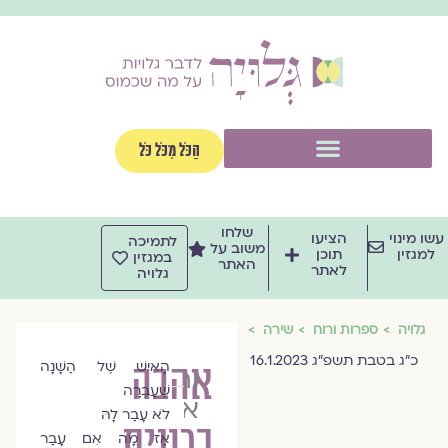
וג
וכן
תפריט
הַכֹּל מִכֹּל כֹּל
שלחו
שו מינוי
הציעו
לתמיכה
משוב על
למגזין
תוכן
במגזין
האתר
לאתר
גלויה
גלויה
ספרות ורוח
שירה
כ״ג בטבת תשפ״ג 16.1.2023
אהבה
הָאִישׁ שֶׁל הַשָּׁנָה
ורדה
שֶׁעָבְרָה
אליעזר
לֹא עָבַר לָהּ
כרונית
אָז מָה אִם עָבַר