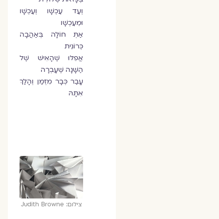
וְעַד עַכְשָׁו וְעַכְשָׁו
וּמֵעַכְשָׁו
אַתְּ חוֹלָה בְּאַהֲבָה
כְּרוֹנִית
אֲפִלּוּ שֶׁהָאִישׁ שֶׁל
הַשָּׁנָה שֶׁעָבְרָה
עָבַר כְּבָר מִזְּמַן וְהָלַךְ
אִתָּהּ
צילום: Judith Browne