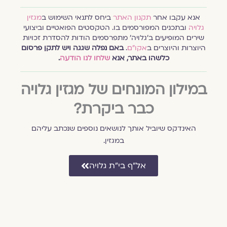
אנא עקבו אחר
תקנון האתר
ביחס לתנאי השימוש ב
מגזין
גלויה
ובתכנים המפורסמים בו. הטקסטים הפואטיים וביצועי
שירים המופיעים ב׳גלויה׳ מתפרסמים הודות להסדרת זכויות
היוצרות והיוצרים ב
אקו״ם
.
באם נפלה שגגה ויש לתקן פרסום
כלשהו באתר, אנא
שלחו לנו הודעה
.
במילון המונחים של מגזין גלויה
כבר ביקרת?
האינדקס שיוביל אותך לנושאים נוספים שנכתב עליהם
במגזין.
אל״ף בי״ת גלויה