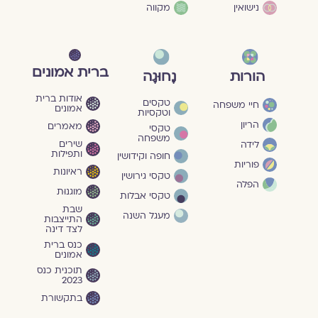
נישואין
מקווה
ברית אמונים
הורות
נָחוּגָה
אודות ברית
טקסים
חיי משפחה
אמונים
וטקסיות
הריון
מאמרים
טקסי
משפחה
שירים
לידה
ותפילות
חופה וקידושין
פוריות
ראיונות
טקסי גירושין
הפלה
מוגנוּת
טקסי אבלות
שבת
מעגל השנה
התייצבות
לצד דינה
כנס ברית
אמונים
תוכנית כנס
2023
בתקשורת