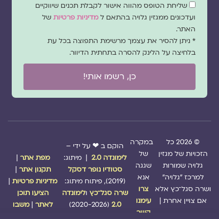
שדה
שליחת הטופס מהווה אישור לקבלת תכנים שיווקיים
הסכמה
ועדכונים ממגזין גלויה בהתאם ל
מדיניות פרטיות
של
האתר.
* ניתן להסיר את עצמך מרשימת התפוצה בכל עת
בלחיצה על הלינק להסרה בתחתית הדיוור.
כן, רשמו אותי!
© 2026 כל
במקרה
הוקם ב ❤ על ידי –
הזכויות של מגזין
של
לימונדה 2.0
| מיתוג:
מפת אתר
|
גלויה שמורות
שגגה
סטודיו נופר דסקל
תקנון אתר
|
למרכז "גלויה"
אנא
(2019), פיתוח מיתוג:
מדיניות פרטיות
|
ושרה סגל־כץ אלא
צרו
שרה סגל־כץ
ו
לימונדה
הציעו תוכן
אם צויין אחרת |
עימנו
2.0
(2020-2026)
לאתר
|
משבו
קשר
אותנו
|
תמכו בנו