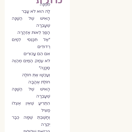
מִמֶּנָּה
לָהּ הוּא לֹא עָבַר
הָאִישׁ שֶׁל הַשָּׁנָה
שֶׁעָבְרָה
הָפַךְ לְאוֹת אַזְהָרָה
"אַל תִּכָּנְסִי לְמַיִם
רְדוּדִים
אִם הֵם עֲכוּרִים
לֹא עֹמֶק הַמַּיִם מְהַוֶּה
סַכָּנָה"
וְעַכְשָׁו אַתְּ חוֹלָה
חוֹלַת אַהֲבָה
הָאִישׁ שֶׁל הַשָּׁנָה
שֶׁעָבְרָה
הִתְרִיעַ שֶׁאֵין אֶצְלוֹ
מַצִּיל
וְחָשַׁבְתְּ שֶׁמָּה כְּבָר
יִקְרֶה
בְּכָזֹאת שְׁלוּלִית