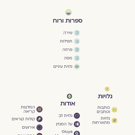
ספרות ורוח
שירה
תפילות
פרוזה
מסה
גלוית עיניים
גלויות
אודות
המלצות
כותבות
קריאה
וכותבים
גלוית לב
גלויות
קולות קוראים
מתארחות
על המגזין
אירועים
Gluya